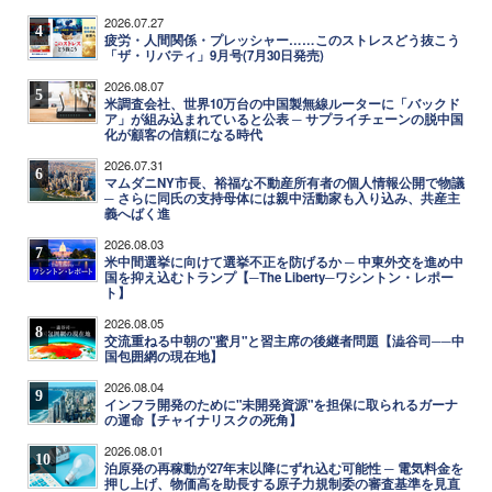
2026.07.27
4
疲労・人間関係・プレッシャー……このストレスどう抜こう
「ザ・リバティ」9月号(7月30日発売)
2026.08.07
5
米調査会社、世界10万台の中国製無線ルーターに「バックド
ア」が組み込まれていると公表 ─ サプライチェーンの脱中国
化が顧客の信頼になる時代
2026.07.31
6
マムダニNY市長、裕福な不動産所有者の個人情報公開で物議
─ さらに同氏の支持母体には親中活動家も入り込み、共産主
義へばく進
2026.08.03
7
米中間選挙に向けて選挙不正を防げるか ─ 中東外交を進め中
国を抑え込むトランプ【─The Liberty─ワシントン・レポー
ト】
2026.08.05
8
交流重ねる中朝の"蜜月"と習主席の後継者問題【澁谷司──中
国包囲網の現在地】
2026.08.04
9
インフラ開発のために"未開発資源"を担保に取られるガーナ
の運命【チャイナリスクの死角】
2026.08.01
10
泊原発の再稼動が27年末以降にずれ込む可能性 ─ 電気料金を
押し上げ、物価高を助長する原子力規制委の審査基準を見直