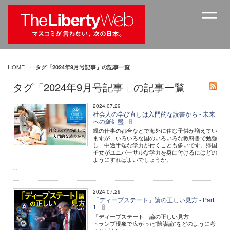
HOME
タグ「2024年9月号記事」の記事一覧
タグ「2024年9月号記事」の記事一覧
2024.07.29
社会人の学び直しは入門的な読書から - 未来
への羅針盤
親の仕事の都合などで海外に住む子供が増えてい
ますが、いろいろな国のいろいろな教科書で勉強
し、中途半端な学力が付くことも多いです。帰国
子女がユニバーサルな学力を身に付けるにはどの
ようにすればよいでしょうか。
...
2024.07.29
「ディープステート」論の正しい見方 - Part
1
「ディープステート」論の正しい見方
トランプ現象で広がった"陰謀論"をどのように考