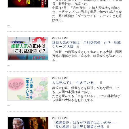
営・新華社はこう謳った。
中国は6月、「月の裏側」に無人探査機を着陸さ
せ、土壌サンプルの回収を世界で初めて成功させ
た。月の裏側は「ダークサイド・ムーン」とも呼
ばれる。
...
2024.07.29
維新人気の正体は「ご利益信仰」か？ - 地域
シリーズ 大阪
「維新」の目玉政策として進められる大阪・関西
万博の開催が来年に迫る中、暗雲が立ち込めてい
る。
...
2024.07.29
人は死んでも「生きている」
葬式やお墓、供養などを軽視しがちな現代。で
も、人間の本質は魂であり、
たとえ死んでも「生きている」。3つの体験談か
ら供養の大切さをお伝えする。
...
2024.07.29
「格差是正」はなぜ正義ではないのか ──
「良い格差」は世界を繁栄させる