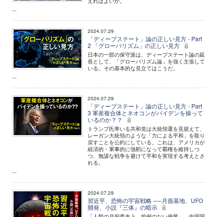
えればよいか。
...
2024.07.29
「ディープステート」論の正しい見方 - Part
2 「グローバリズム」の正しい見方
日本の一部の保守派は、ディープステート論の延
長として、「グローバリズム論」を強く主張して
いる。その基本的な見立てはこうだ。
...
2024.07.29
「ディープステート」論の正しい見方 - Part
3 軍産複合体とネオコンがバイデンを操って
いるのか？？
トランプ氏率いる共和党は大統領選を見据えて、
レーガン大統領のような「力による平和」を取り
戻すことを公約にしている。これは、アメリカが
経済的・軍事的に強靭になって覇権を維持しつ
つ、無謀な戦争を避けて平和を実現する考えとさ
れる。
...
2024.07.29
習近平、恐怖の宇宙戦略 ──月面基地、UFO
開発、小説『三体』の暗示
「人類の月探査史上、前例のない偉業」。中国国