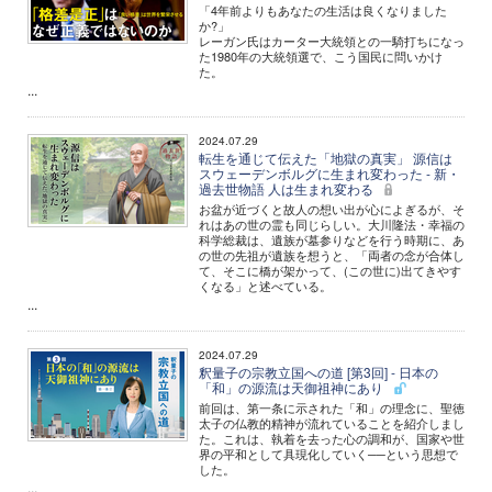
「4年前よりもあなたの生活は良くなりました
か?」
レーガン氏はカーター大統領との一騎打ちになっ
た1980年の大統領選で、こう国民に問いかけ
た。
...
2024.07.29
転生を通じて伝えた「地獄の真実」 源信は
スウェーデンボルグに生まれ変わった - 新・
過去世物語 人は生まれ変わる
お盆が近づくと故人の想い出が心によぎるが、そ
れはあの世の霊も同じらしい。大川隆法・幸福の
科学総裁は、遺族が墓参りなどを行う時期に、あ
の世の先祖が遺族を想うと、「両者の念が合体し
て、そこに橋が架かって、(この世に)出てきやす
くなる」と述べている。
...
2024.07.29
釈量子の宗教立国への道 [第3回] - 日本の
「和」の源流は天御祖神にあり
前回は、第一条に示された「和」の理念に、聖徳
太子の仏教的精神が流れていることを紹介しまし
た。これは、執着を去った心の調和が、国家や世
界の平和として具現化していく──という思想で
した。
...