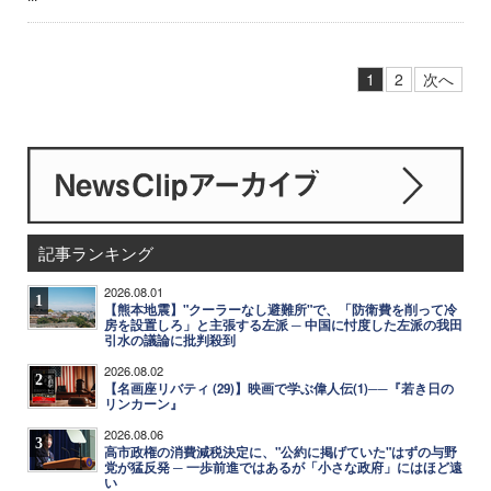
1
2
次へ
記事ランキング
2026.08.01
1
【熊本地震】"クーラーなし避難所"で、「防衛費を削って冷
房を設置しろ」と主張する左派 ─ 中国に忖度した左派の我田
引水の議論に批判殺到
2026.08.02
2
【名画座リバティ (29)】映画で学ぶ偉人伝(1)──『若き日の
リンカーン』
2026.08.06
3
高市政権の消費減税決定に、"公約に掲げていた"はずの与野
党が猛反発 ─ 一歩前進ではあるが「小さな政府」にはほど遠
い