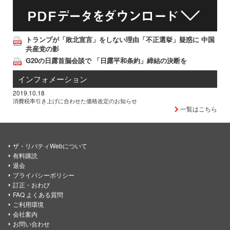
トランプが「敗北宣言」をしない理由「不正選挙」疑惑に 中国
共産党の影
G20の日露首脳会談で 「日露平和条約」締結の決断を
インフォメーション
2019.10.18
消費税率引き上げに合わせた価格改定のお知らせ
一覧はこちら
ザ・リバティWebについて
有料購読
退会
プライバシーポリシー
訂正・おわび
FAQ よくある質問
ご利用環境
会社案内
お問い合わせ