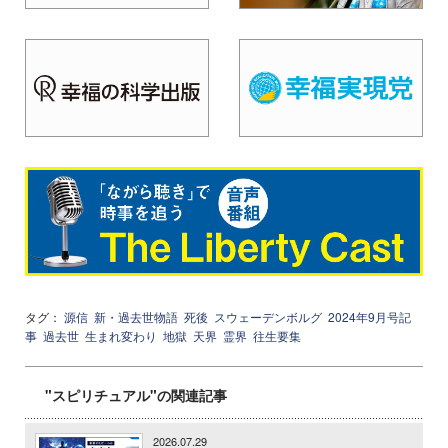
タグ：
源信
新・過去世物語
死後
スウェーデンボルグ
2024年9月号記
事
過去世
生まれ変わり
地獄
天界
霊界
往生要集
"スピリチュアル"の関連記事
2026.07.29