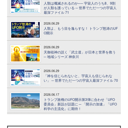
人類は殲滅されるのか── 宇宙人のうち8、9割
が人類を護っている ─ 世界でただ一つの宇宙人
最深ファイル 71
2026.06.29
人類よ、もう目を逸らすな！ トランプ怒涛のUF
O開示
2026.06.29
天御祖神の説く「武士道」が日本と世界を救う
─ 地域シリーズ 神奈川
2026.06.29
「神を信じられないと、宇宙人も信じられな
い」 ─ 世界でただ一つの宇宙人最深ファイル 70
2026.06.17
トランプ政権のUFO開示第3弾に合わせ「UFO
委員会」新設が話題に ─ 「開示の加速」「UFO
科学の主流化」に期待！