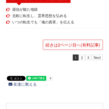
源信が観た地獄
北欧に転生し、霊界思想を弘める
いつの転生でも「魂の真実」を伝える
続きは2ページ目へ(有料記事)
1
2
3
Next
友達に教える