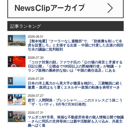
記事ランキング
2026.08.01
1
【熊本地震】"クーラーなし避難所"で、「防衛費を削って冷
房を設置しろ」と主張する左派 ─ 中国に忖度した左派の我田
引水の議論に批判殺到
2026.07.30
2
「コロナ対策の顔」ファウチ氏の「公の場の発言と矛盾する
日記公開」「公聴会で100回以上の黙秘権行使」が物議 ─ ト
ランプ政権の最終的な狙いは「中国の責任追及」にある
2026.07.29
3
日本の洋上風力から英大手が撤退を検討し、三菱離脱に続く
激震 ─ 政府はもう潔くエネルギー政策の転換を表明すべき
2026.07.27
4
疲労・人間関係・プレッシャー……このストレスどう抜こう
「ザ・リバティ」9月号(7月30日発売)
2026.07.31
5
マムダニNY市長、裕福な不動産所有者の個人情報公開で物議
─ さらに同氏の支持母体には親中活動家も入り込み、共産主
義へばく進