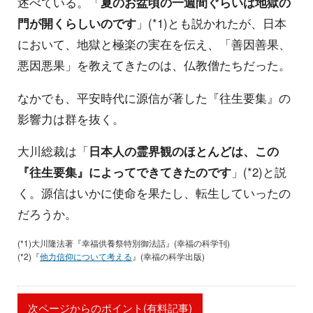
述べている。「
夏のお盆頃の一週間ぐらいは地獄の
門が開くらしいのです
」(*1)とも説かれたが、日本
において、地獄と極楽の実在を伝え、「善因善果、
悪因悪果」を教えてきたのは、仏教僧たちだった。
なかでも、平安時代に源信が著した『往生要集』の
影響力は群を抜く。
大川総裁は「
日本人の霊界観のほとんどは、この
『往生要集』によってできてきたのです
」(*2)と説
く。源信はいかに使命を果たし、転生していったの
だろうか。
(*1)大川隆法著『幸福供養祭特別御法話』(幸福の科学刊)
(*2)『
他力信仰について考える
』(幸福の科学出版)
次ページからのポイント(有料記事)