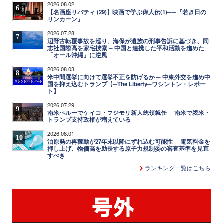
2026.08.02
6
【名画座リバティ (29)】映画で学ぶ偉人伝(1)──『若き日の
リンカーン』
2026.07.28
7
辺野古転覆事故を巡り、海保が遺族の刑事告訴に基づき、同
志社国際高を家宅捜索 ─ 中国と連携した平和活動を進めた
「オール沖縄」に逆風
2026.08.03
8
米中間選挙に向けて選挙不正を防げるか ─ 中東外交を進め中
国を抑え込むトランプ【─The Liberty─ワシントン・レポー
ト】
2026.07.29
9
南米ペルーでケイコ・フジモリ新大統領就任 ─ 南米で親米・
トランプ支持政権が増えている
2026.08.01
10
泊原発の再稼動が27年末以降にずれ込む可能性 ─ 電気料金を
押し上げ、物価高を助長する原子力規制委の審査基準を見直
すべき
ランキング一覧はこちら