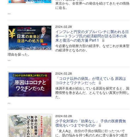
東京から、全世界への発信を続けてきたその情熱
に迫る。
...
2024.02.28
インフレと円安のダブルパンチに襲われる日
本──トランプ氏の経済顧問が語る日本の未
来と復活への処方箋 Part 1
今必要な自助努力型の経済学。なぜこれが未来型
の経済学となるのか。
理由を探った。
...
2024.02.28
「コロナ以外の病気」が増えている 原因は
コロナとワクチンだった
体調不良者が続出している原因を探究すると、国
際情勢を巻き込んだ、とんでもない真実が判明し
た。
...
2024.02.28
少子化対策の「効果なし」 子供の医療費無
償化をいつまでやるのか
「友人Aは、自分の子供が病院に行ったついで
に、肌の悩みを持つ私のために塗り薬を3つ処方