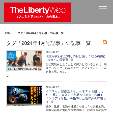
HOME
タグ「2024年4月号記事」の記事一覧
タグ「2024年4月号記事」の記事一覧
2024.02.28
環境が変われば周りの目は厳しくなる(後編)
- 未来への羅針盤
自己実現をしようとして努力しているときに、周
りから見ると「わがままだ」と見えていることが
あると思います。
...
2024.02.28
イエスも、聖徳太子も、ケネディも狙われ
た！ 歴史に介入する邪悪なる存在 - Part 1
「ケネディ暗殺」を指導した地球外の存在と
は
戦争、政変、世論を沸騰させるような天変地異、
宗教発祥時の混乱や後世の弾圧、独裁国家の拡大