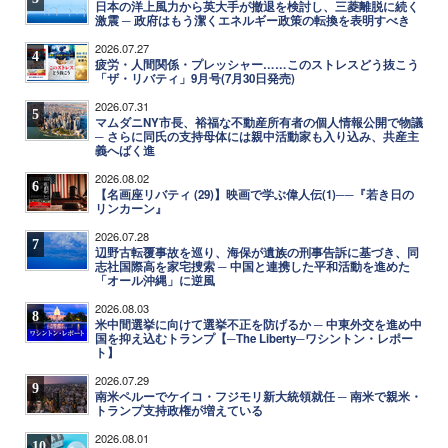
日本の洋上風力から英大手が撤退を検討し、三菱離脱に続く
激震 ─ 政府はもう潔くエネルギー政策の転換を表明すべき
2026.07.27
4
疲労・人間関係・プレッシャー……このストレスどう抜こう
「ザ・リバティ」9月号(7月30日発売)
2026.07.31
5
マムダニNY市長、裕福な不動産所有者の個人情報公開で物議
─ さらに同氏の支持母体には親中活動家も入り込み、共産主
義へばく進
2026.08.02
6
【名画座リバティ (29)】映画で学ぶ偉人伝(1)──『若き日の
リンカーン』
2026.07.28
7
辺野古転覆事故を巡り、海保が遺族の刑事告訴に基づき、同
志社国際高を家宅捜索 ─ 中国と連携した平和活動を進めた
「オール沖縄」に逆風
2026.08.03
8
米中間選挙に向けて選挙不正を防げるか ─ 中東外交を進め中
国を抑え込むトランプ【─The Liberty─ワシントン・レポー
ト】
2026.07.29
9
南米ペルーでケイコ・フジモリ新大統領就任 ─ 南米で親米・
トランプ支持政権が増えている
2026.08.01
10