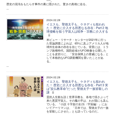
──。
歴史の混沌をもたらす事件の裏に隠された、驚きの真相に迫る。
...
2024.02.28
イエスも、聖徳太子も、ケネディも狙われ
た！ 歴史に介入する邪悪なる存在 - Part 2 地
球侵略を狙う宇宙人は戦争・宗教に介入する
米ピュー・リサーチ・センターが2021年に行っ
た世論調査によれば、65%に及ぶアメリカ人が地
球外生命体の存在を信じている。背景には、トラ
ンプ政権時代、国防総省がUFO映像を公開した
ことを皮切りに、「安全保障上の脅威になる」と
して本格的なUFO調査機関を置いたことがあ
る。
...
2024.02.28
イエスも、聖徳太子も、ケネディも狙われ
た！ 歴史に介入する邪悪なる存在 - Part 3 実
は"反仏教革命"だった 聖徳太子一族皆殺しの
謎
霊的人生観を説く世界宗教を、各地で揺さぶって
来た悪質宇宙人。その魔の手は、わが国にも及ん
でいる。『小説 十字架の女(3)〈宇宙編〉』にお
いてアーリマンは、「日本では、聖徳太子の一族
を皆殺しにさせた」とも語っているのだ。