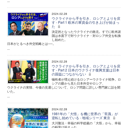
...
2024.02.28
ウクライナから手を引き、ロシアとよりを戻
す - Part 1 欧米の軍資金の引き上げが始まっ
た
決定的となったウクライナの敗北。すでに欧米諸
国は水面下で対ウクライナ・対ロシア外交を転換
し始めた。
日本がとるべき外交戦略とは──。
...
2024.02.28
ウクライナから手を引き、ロシアとよりを戻
す - Part 2 日本のウクライナ復興支援は日本
の国益につながらない
犠牲者が増え続けるロシアーウクライナ戦争。ロ
シアの眼から見た日本外交やロシア、
ウクライナの実情、今後の見通しについて、ロシア問題に詳しい専門家に話を聞
いた。
...
2024.02.28
1981年の「大悟」を機に世界の「常識」が
逆転し始めている - 地域シリーズ 東京
大川隆法・幸福の科学総裁の「大悟」から、幸福
の科学は始まった。