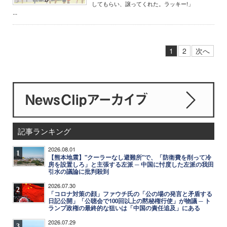
してもらい、譲ってくれた。ラッキー!」
...
1
2
次へ
記事ランキング
2026.08.01
1
【熊本地震】"クーラーなし避難所"で、「防衛費を削って冷
房を設置しろ」と主張する左派 ─ 中国に忖度した左派の我田
引水の議論に批判殺到
2026.07.30
2
「コロナ対策の顔」ファウチ氏の「公の場の発言と矛盾する
日記公開」「公聴会で100回以上の黙秘権行使」が物議 ─ ト
ランプ政権の最終的な狙いは「中国の責任追及」にある
2026.07.29
3