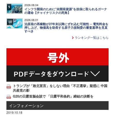
2026.08.04
9
インフラ開発のために"未開発資源"を担保に取られるガーナ
の運命【チャイナリスクの死角】
2026.08.01
10
泊原発の再稼動が27年末以降にずれ込む可能性 ─ 電気料金を
押し上げ、物価高を助長する原子力規制委の審査基準を見直
すべき
ランキング一覧はこちら
トランプが「敗北宣言」をしない理由「不正選挙」疑惑に 中国
共産党の影
G20の日露首脳会談で 「日露平和条約」締結の決断を
インフォメーション
2019.10.18