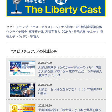
タグ：
トランプ
イエス・キリスト
ベトナム戦争
CIA
検閲産業複合体
ウクライナ戦争
軍産複合体
悪質宇宙人
2024年4月号記事
ケネディ
聖
徳太子
バイデン
宇宙人
"スピリチュアル"の関連記事
2026.07.29
人類は殲滅されるのか── 宇宙人のうち8、9割
が人類を護っている ─ 世界でただ一つの宇宙人
最深ファイル 71
2026.06.29
人類よ、もう目を逸らすな！ トランプ怒涛のUF
O開示
2026.06.29
天御祖神の説く「武士道」が日本と世界を救う