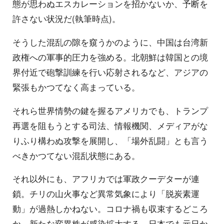
態が思わぬエスカレーションを招かないか、予断を
許さない状況だ(執筆時点)。
そうした混乱の隙を窺うかのように、中国は台湾新
政権への軍事的圧力を強める。北朝鮮は韓国との境
界付近で砲撃訓練を行い応射されるなど、アジアの
緊張もかつてなく高まっている。
それら世界情勢の鍵を握るアメリカでも、トランプ
再選を阻もうとする司法、情報機関、メディアがな
りふり構わぬ攻撃を展開し、「場外乱闘」とも言う
べきかつてない混乱状態にある。
それ以外にも、アフリカでは軍政クーデターが連
鎖。チリの山火事など異常気象により「脱炭素運
動」が過熱しかねない。コロナ禍も収束するどころ
か、新たな変異株が感染拡大する。日本でも元日か