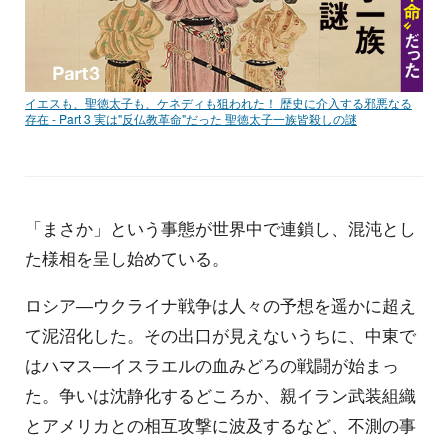
イエスも、聖徳太子も、ケネディも狙われた！ 歴史に介入する邪悪なる
存在 - Part 3 実は"反仏教革命"だった 聖徳太子一族皆殺しの謎
「まさか」という事態が世界中で連鎖し、混沌とし
た様相を呈し始めている。
ロシア―ウクライナ戦争は人々の予想を遥かに超え
て泥沼化した。その出口が見えないうちに、中東で
はハマス―イスラエルの血みどろの戦闘が始まっ
た。争いは沈静化するどころか、親イラン武装組織
とアメリカとの相互攻撃に波及するなど、不測の事