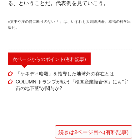
る、ということだ。代表例を見ていこう。
※文中や注の特に断りのない『 』は、いずれも大川隆法著、幸福の科学出
版刊。
次ページからのポイント(有料記事)
「ケネディ暗殺」を指導した地球外の存在とは
COLUMN トランプが戦う「検閲産業複合体」にも"宇
宙の地下茎"が関与か?
続きは2ページ目へ(有料記事)