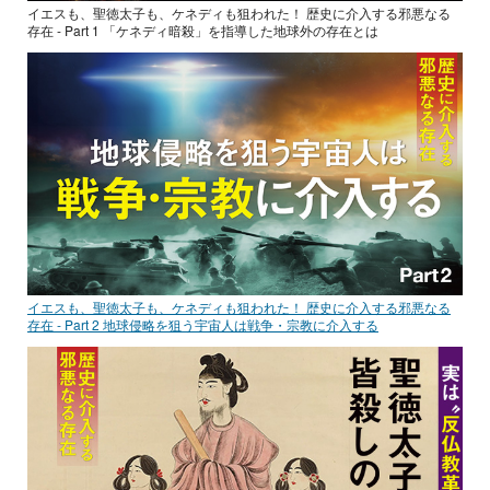
イエスも、聖徳太子も、ケネディも狙われた！ 歴史に介入する邪悪なる
存在 - Part 1 「ケネディ暗殺」を指導した地球外の存在とは
イエスも、聖徳太子も、ケネディも狙われた！ 歴史に介入する邪悪なる
存在 - Part 2 地球侵略を狙う宇宙人は戦争・宗教に介入する