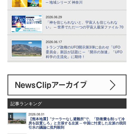
─ 地域シリーズ 神奈川
2026.06.29
「神を信じられないと、宇宙人も信じられな
い」 ─ 世界でただ一つの宇宙人最深ファイル 70
2026.06.17
トランプ政権のUFO開示第3弾に合わせ「UFO
委員会」新設が話題に ─ 「開示の加速」「UFO
科学の主流化」に期待！
記事ランキング
2026.08.01
1
【熊本地震】"クーラーなし避難所"で、「防衛費を削って冷
房を設置しろ」と主張する左派 ─ 中国に忖度した左派の我田
引水の議論に批判殺到