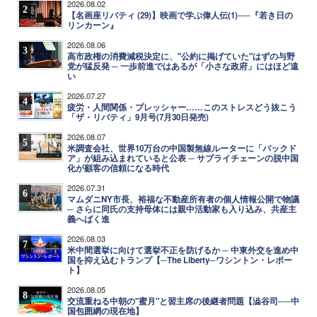
2026.08.02
2
【名画座リバティ (29)】映画で学ぶ偉人伝(1)──『若き日の
リンカーン』
2026.08.06
3
高市政権の消費減税決定に、"公約に掲げていた"はずの与野
党が猛反発 ─ 一歩前進ではあるが「小さな政府」にはほど遠
い
2026.07.27
4
疲労・人間関係・プレッシャー……このストレスどう抜こう
「ザ・リバティ」9月号(7月30日発売)
2026.08.07
5
米調査会社、世界10万台の中国製無線ルーターに「バックド
ア」が組み込まれていると公表 ─ サプライチェーンの脱中国
化が顧客の信頼になる時代
2026.07.31
6
マムダニNY市長、裕福な不動産所有者の個人情報公開で物議
─ さらに同氏の支持母体には親中活動家も入り込み、共産主
義へばく進
2026.08.03
7
米中間選挙に向けて選挙不正を防げるか ─ 中東外交を進め中
国を抑え込むトランプ【─The Liberty─ワシントン・レポー
ト】
2026.08.05
8
交流重ねる中朝の"蜜月"と習主席の後継者問題【澁谷司──中
国包囲網の現在地】