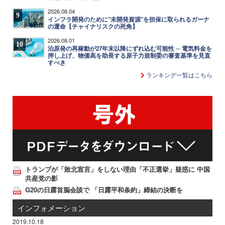
2026.08.04
9
インフラ開発のために"未開発資源"を担保に取られるガーナ
の運命【チャイナリスクの死角】
2026.08.01
10
泊原発の再稼動が27年末以降にずれ込む可能性 ─ 電気料金を
押し上げ、物価高を助長する原子力規制委の審査基準を見直
すべき
ランキング一覧はこちら
トランプが「敗北宣言」をしない理由「不正選挙」疑惑に 中国
共産党の影
G20の日露首脳会談で 「日露平和条約」締結の決断を
インフォメーション
2019.10.18