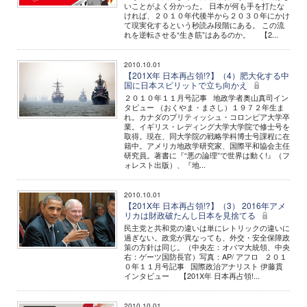
いことがよく分かった。 日本が何も手を打たな
ければ、２０１０年代後半から２０３０年にかけ
て現実化するという秒読み段階にある。 この流
れを逆転させる“生き筋”はあるのか。 【2...
2010.10.01
【201X年 日本再占領!?】（4）肥大化する中
国に日本スピリットで立ち向かえ
２０１０年１１月号記事 地政学者奥山真司イン
タビュー （おくやま・まさし）１９７２年生ま
れ。カナダのブリティッシュ・コロンビア大学卒
業。イギリス・レディング大学大学院で修士号を
取得。現在、同大学院の戦略学科博士号課程に在
籍中。アメリカ地政学研究家、国際平和協会主任
研究員。著書に『“悪の論理”で世界は動く!』（フ
ォレスト出版）、『地...
2010.10.01
【201X年 日本再占領!?】（3） 2016年アメ
リカは財政破たんし日本を見捨てる
民主党と共和党の違いは単にレトリックの違いに
過ぎない。政党が異なっても、外交・安全保障政
策の方針は同じ。（中央左：オバマ大統領、中央
右：ゲーツ国防長官）写真：AP/ アフロ ２０１
０年１１月号記事 国際政治アナリスト 伊藤貫
インタビュー 【201X年 日本再占領!...
2010.10.01