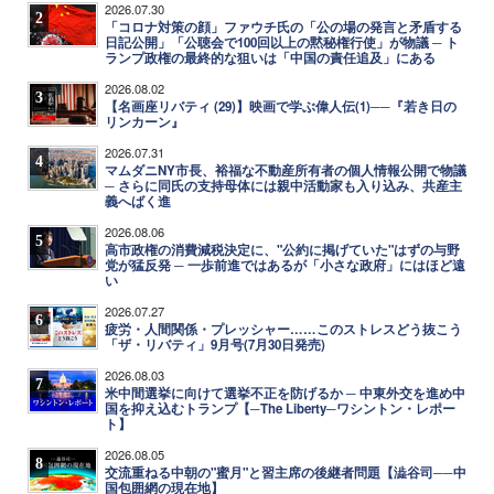
2026.07.30
2
「コロナ対策の顔」ファウチ氏の「公の場の発言と矛盾する
日記公開」「公聴会で100回以上の黙秘権行使」が物議 ─ ト
ランプ政権の最終的な狙いは「中国の責任追及」にある
2026.08.02
3
【名画座リバティ (29)】映画で学ぶ偉人伝(1)──『若き日の
リンカーン』
2026.07.31
4
マムダニNY市長、裕福な不動産所有者の個人情報公開で物議
─ さらに同氏の支持母体には親中活動家も入り込み、共産主
義へばく進
2026.08.06
5
高市政権の消費減税決定に、"公約に掲げていた"はずの与野
党が猛反発 ─ 一歩前進ではあるが「小さな政府」にはほど遠
い
2026.07.27
6
疲労・人間関係・プレッシャー……このストレスどう抜こう
「ザ・リバティ」9月号(7月30日発売)
2026.08.03
7
米中間選挙に向けて選挙不正を防げるか ─ 中東外交を進め中
国を抑え込むトランプ【─The Liberty─ワシントン・レポー
ト】
2026.08.05
8
交流重ねる中朝の"蜜月"と習主席の後継者問題【澁谷司──中
国包囲網の現在地】