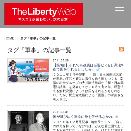
HOME
タグ「軍事」の記事一覧
タグ「軍事」の記事一覧
2011.05.29
【第3部】それでも改憲は必要だ <もし憲法9
条で国を守れるとしたら>
２０１１年７月号記事 新・日本国憲法試案
が世界の平和と繁栄に責任を負う国をつくる 幸
福の科学グループの大川隆法総裁が「新・日本国
憲法試案」を発表してから６月で丸２年。現憲法
でも解釈変更によっては国を守れるかもしれな
い。だが、民主党政権による「国難」の深刻さを
考えれば、...
2011.03.31
国が滅びゆく運命に身を任せるなかれ
２０１０年１２月号記事 編集長コラム 「自ら
の武力を持っていなければ、どんな君主国であっ
ても安泰ではない。いやむしろ、ひとたび逆境と