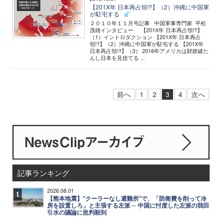
【201X年 日本再占領!?】（2）沖縄に中国軍
が駐屯する
２０１０年１１月号記事 中国軍事専門家 平松
茂雄インタビュー 【201X年 日本再占領!?】
（1）イントロダクション 【201X年 日本再占
領!?】（2）沖縄に中国軍が駐屯する 【201X年
日本再占領!?】（3） 2016年アメリカは財政破た
んし日本を見捨てる ...
前へ
1
2
3
4
次へ
記事ランキング
2026.08.01
1
【熊本地震】"クーラーなし避難所"で、「防衛費を削って冷
房を設置しろ」と主張する左派 ─ 中国に忖度した左派の我田
引水の議論に批判殺到