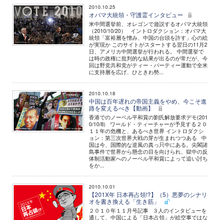
2010.10.25
オバマ大統領・守護霊インタビュー
米中間選挙前、オレゴンで遊説するオバマ大統領
（2010/10/20） イントロダクション：オバマ大
統領「富裕層を憎み、中国の台頭を許す」心の絵
が実現か このサイトがスタートする翌日の11月2
日、アメリカ中間選挙が行われる。 中間選挙で
は時の政権に批判的な結果が出るのが常だが、今
回は野党共和党がティー・パーティー運動で全米
に支持層を広げ、ひときわ勢...
2010.10.18
中国は百年遅れの帝国主義をやめ、今こそ進
路を変えるべき【動画】
香港でのノーベル平和賞の劉氏解放要求デモ(201
0/10/8) ワールド・ティーチャーが予見する２０
１１年の危機と、あるべき世界 イントロダクシ
ョン：第三次世界大戦の芽が生まれつつある 中
国は今、国際的な逆風の真っ只中にある。尖閣諸
島事件で世界から懸念の目を向けられ、獄中の反
体制活動家へのノーベル平和賞によって追い討ち
をか...
2010.10.01
【201X年 日本再占領!?】（5）悪夢のシナリ
オを書き換える「生き筋」
２０１０年１１月号記事 ３人のインタビューを
通して、中国による「日本占領」が絵空事ではな