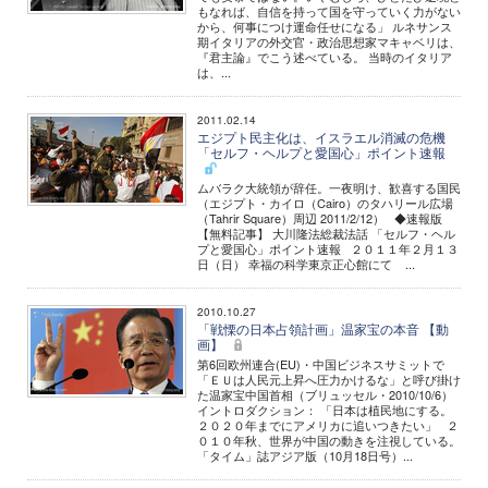
もなれば、自信を持って国を守っていく力がない
から、何事につけ運命任せになる」 ルネサンス
期イタリアの外交官・政治思想家マキャベリは、
『君主論』でこう述べている。 当時のイタリア
は、...
2011.02.14
エジプト民主化は、イスラエル消滅の危機
「セルフ・ヘルプと愛国心」ポイント速報
ムバラク大統領が辞任。一夜明け、歓喜する国民
（エジプト・カイロ（Cairo）のタハリール広場
（Tahrir Square）周辺 2011/2/12） ◆速報版
【無料記事】 大川隆法総裁法話 「セルフ・ヘル
プと愛国心」ポイント速報 ２０１１年２月１３
日（日） 幸福の科学東京正心館にて ...
2010.10.27
「戦慄の日本占領計画」温家宝の本音 【動
画】
第6回欧州連合(EU)・中国ビジネスサミットで
「ＥＵは人民元上昇へ圧力かけるな」と呼び掛け
た温家宝中国首相（ブリュッセル・2010/10/6）
イントロダクション： 「日本は植民地にする。
２０２０年までにアメリカに追いつきたい」 ２
０１０年秋、世界が中国の動きを注視している。
「タイム」誌アジア版（10月18日号）...