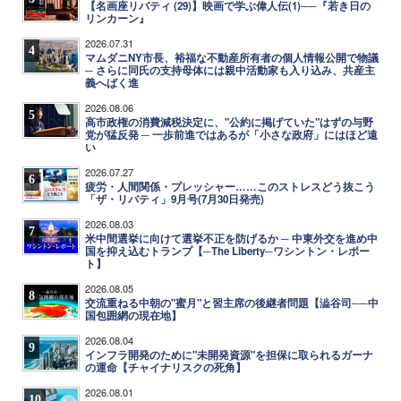
【名画座リバティ (29)】映画で学ぶ偉人伝(1)──『若き日の
リンカーン』
2026.07.31
4
マムダニNY市長、裕福な不動産所有者の個人情報公開で物議
─ さらに同氏の支持母体には親中活動家も入り込み、共産主
義へばく進
2026.08.06
5
高市政権の消費減税決定に、"公約に掲げていた"はずの与野
党が猛反発 ─ 一歩前進ではあるが「小さな政府」にはほど遠
い
2026.07.27
6
疲労・人間関係・プレッシャー……このストレスどう抜こう
「ザ・リバティ」9月号(7月30日発売)
2026.08.03
7
米中間選挙に向けて選挙不正を防げるか ─ 中東外交を進め中
国を抑え込むトランプ【─The Liberty─ワシントン・レポー
ト】
2026.08.05
8
交流重ねる中朝の"蜜月"と習主席の後継者問題【澁谷司──中
国包囲網の現在地】
2026.08.04
9
インフラ開発のために"未開発資源"を担保に取られるガーナ
の運命【チャイナリスクの死角】
2026.08.01
10