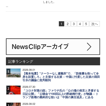
しました。
...
1
2
3
4
5
次へ
記事ランキング
2026.08.01
1
【熊本地震】"クーラーなし避難所"で、「防衛費を削って冷
房を設置しろ」と主張する左派 ─ 中国に忖度した左派の我田
引水の議論に批判殺到
2026.07.30
2
「コロナ対策の顔」ファウチ氏の「公の場の発言と矛盾する
日記公開」「公聴会で100回以上の黙秘権行使」が物議 ─ ト
ランプ政権の最終的な狙いは「中国の責任追及」にある
2026.08.02
3