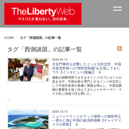
HOME
タグ「西側諸国」の記事一覧
タグ「西側諸国」の記事一覧
2026.04.14
天安門事件も目撃したインド元外交官、中国
共産党幹部への"標的型制裁"を主張してきた
ワケ【インタビュー(後編)】
激動の国際情勢でますますインドのプレゼンスが
高まる中、中国分析を専門とするインド外交官と
して中国共産党の脅威に警鐘を鳴らし、中国包囲
網の重要性を強く訴えてきたジャヤデーヴァ・ラ
ナデ氏に現地で話を聞いた。
...
2025.12.13
ニュージーランドがクック諸島への援助停止
─ 密かに進む中国の経済的侵略【チャイナリ
スクの死角】