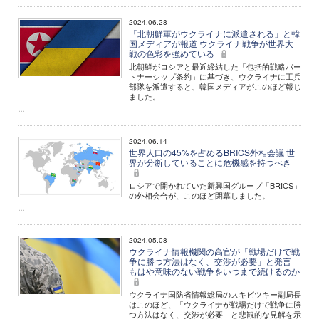
2024.06.28
「北朝鮮軍がウクライナに派遣される」と韓
国メディアが報道 ウクライナ戦争が世界大
戦の色彩を強めている
北朝鮮がロシアと最近締結した「包括的戦略パー
トナーシップ条約」に基づき、ウクライナに工兵
部隊を派遣すると、韓国メディアがこのほど報じ
ました。
...
2024.06.14
世界人口の45%を占めるBRICS外相会議 世
界が分断していることに危機感を持つべき
ロシアで開かれていた新興国グループ「BRICS」
の外相会合が、このほど閉幕しました。
...
2024.05.08
ウクライナ情報機関の高官が「戦場だけで戦
争に勝つ方法はなく、交渉が必要」と発言
もはや意味のない戦争をいつまで続けるのか
ウクライナ国防省情報総局のスキビツキー副局長
はこのほど、「ウクライナが戦場だけで戦争に勝
つ方法はなく、交渉が必要」と悲観的な見解を示