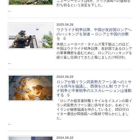
ニュージーランドは6月、クック諸島への援助を
打ち切るという決定を下した。
...
2025.06.26
ウクライナ戦争以降、中国が友好国ロシアへ
のハッキングを加速 ─ ロシアと中国の分断
を
米紙ニューヨーク・タイムズ電子版はこのほど、
中国はウクライナ戦争以降、友好国であるロシア
の軍事機密を盗むために、ロシアにハッキングを
繰り返し仕掛けてきたと報じました(19日付)。
...
2024.09.25
ロシアが親イラン武装勢力フーシ派へのミサ
イル供与を協議し、西側をけん制 ウクライ
ナ戦争と中東戦争のエスカレーションは連動
する
「ロシアが超音速対艦ミサイルをイエメンの親イ
ラン武装勢力フーシ派に供与するか」をめぐり、
イランが秘密協議を仲介していると、25日付ロ
イター通信が関係筋への取材で明らかにしまし
た。
...
2024.09.22