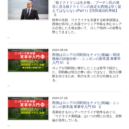
「核ドクトリンは生き物」: プーチン氏の発
言に見る核ドクトリンの改定を西側は甘く捉
えてはならない(Part 1)【河田成治氏寄稿】
戦争の当初、ウクライナを支援する欧米諸国は、
西側が供与した兵器でクリミア半島を含むロシア
が占領した土地を除いて、ロシア領内への攻撃を
禁じてきました。
...
2024.08.29
西側はロシアの消耗戦をナメた(後編) ─戦況
推移の詳細分析─ - ニッポンの新常識 軍事学
入門 51
ロシアが消耗戦に移行したことは前号で紹介し
た。同戦略は領土の奪い合いではなく、戦力が勝
敗を分けるため、戦力を失った方が白旗を上げ
る。
...
2024.07.29
西側はロシアの消耗戦をナメた(前編) - ニッ
ポンの新常識 軍事学入門 50
長期化するロシア―ウクライナ戦争をめぐり、
「ウクライナ善戦論」はいつの間にか消え、劣勢
論が流布している。
...