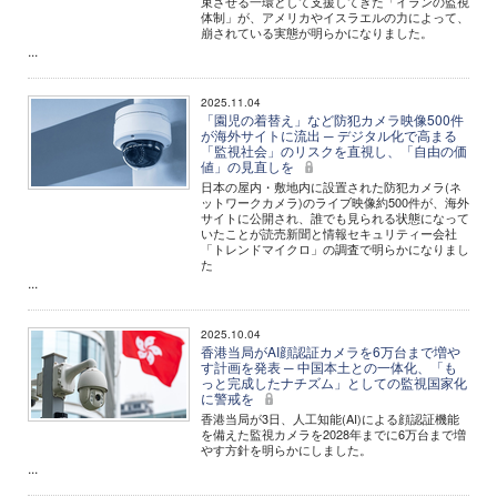
束させる一環として支援してきた「イランの監視
体制」が、アメリカやイスラエルの力によって、
崩されている実態が明らかになりました。
...
2025.11.04
「園児の着替え」など防犯カメラ映像500件
が海外サイトに流出 ─ デジタル化で高まる
「監視社会」のリスクを直視し、「自由の価
値」の見直しを
日本の屋内・敷地内に設置された防犯カメラ(ネ
ットワークカメラ)のライブ映像約500件が、海外
サイトに公開され、誰でも見られる状態になって
いたことが読売新聞と情報セキュリティー会社
「トレンドマイクロ」の調査で明らかになりまし
た
...
2025.10.04
香港当局がAI顔認証カメラを6万台まで増や
す計画を発表 ─ 中国本土との一体化、「も
っと完成したナチズム」としての監視国家化
に警戒を
香港当局が3日、人工知能(AI)による顔認証機能
を備えた監視カメラを2028年までに6万台まで増
やす方針を明らかにしました。
...