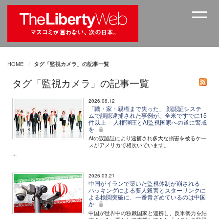
HOME
タグ「監視カメラ」の記事一覧
タグ「監視カメラ」の記事一覧
2026.06.12
「職・家・親権まで失った」 顔認証システ
ムで誤認逮捕された事例が、全米ですでに15
件以上 ─ 人権弾圧とAI監視国家への道に警戒
を
AIの誤認証により逮捕され多大な損害を被るケー
スがアメリカで相次いでいます。
...
2026.03.21
中国がイランで築いた監視体制が崩される ─
ハッキングによる要人殺害とスターリンクに
よる検閲突破に、一番青ざめているのは中国
か
中国が世界中の独裁国家と連携し、反米勢力を結