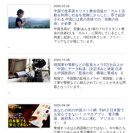
2025.03.22
中国で改革派キリスト教会信徒が「カルト活
動を利用し社会を危険にさらした」罪で起訴
される 中国には真の意味での「信教の自
由」が必要
中国当局が、安徽(あんき)省のプロテスタント教
会の信者2人を「カルト」に関与しているとして
拘束し起訴したと、19日付米ラジオ・フリー・
アジアなどが報じています。
...
2024.10.08
韓国軍や警察などの監視カメラ3万台以上が
「中国にデータ転送」設定済みと発覚 日本
も中国政府の「監視の目」構築に警戒を
韓国で、中国製の監視カメラが「韓国製」と偽っ
て軍や警察などに納入されていたことが大きな問
題となっています。
...
2023.09.28
あなたの街の中国スパイ網 - Part 2 日本製で
も安心できない！ スマホアプリ、電子機
器、政府系システムに潜む「デジタル・スパ
イ」
警戒すべきは人的諜報だけではない。今や私たち
の周りのあらゆる電子機器が、インターネットと