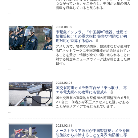
つながっている。そこを介し、中国が大量の個人
情報を収集していると見られる。
...
2023.08.09
米緊急インフラ、「中国製IoT機器」使用で
情報筒抜けとの重大指摘 警察や消防など初
期対応が麻痺する恐れ
アメリカで、警察や消防隊、救急隊などが使用す
るITネットワークに中国製機器が組み込まれてい
ることを受け、情報が全て中国に送られることに
対する懸念をニューズウィーク誌が報じました(8
日付)。
...
2023.03.04
国交省河川カメラ数百台が「乗っ取り」 再
エネ電力網への攻撃にも警戒を
国土交通省の近畿地方整備局の河川監視カメラ約
260台に、何者かが不正アクセスした疑いがある
ことが各メディアで報じられています。
...
2023.02.11
オーストラリア政府が中国製監視カメラを国
防施設から排除することを発表 無防備に導