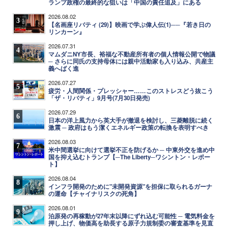
ランプ政権の最終的な狙いは「中国の責任追及」にある
2026.08.02
3
【名画座リバティ (29)】映画で学ぶ偉人伝(1)──『若き日の
リンカーン』
2026.07.31
4
マムダニNY市長、裕福な不動産所有者の個人情報公開で物議
─ さらに同氏の支持母体には親中活動家も入り込み、共産主
義へばく進
2026.07.27
5
疲労・人間関係・プレッシャー……このストレスどう抜こう
「ザ・リバティ」9月号(7月30日発売)
2026.07.29
6
日本の洋上風力から英大手が撤退を検討し、三菱離脱に続く
激震 ─ 政府はもう潔くエネルギー政策の転換を表明すべき
2026.08.03
7
米中間選挙に向けて選挙不正を防げるか ─ 中東外交を進め中
国を抑え込むトランプ【─The Liberty─ワシントン・レポー
ト】
2026.08.04
8
インフラ開発のために"未開発資源"を担保に取られるガーナ
の運命【チャイナリスクの死角】
2026.08.01
9
泊原発の再稼動が27年末以降にずれ込む可能性 ─ 電気料金を
押し上げ、物価高を助長する原子力規制委の審査基準を見直