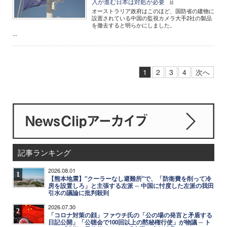
入が進む日本は対処が必要
オーストラリア政府はこのほど、国防省の建物に
設置されている中国の監視カメラ大手2社の製品
を撤去すると明らかにしました。
...
1
2
3
4
次へ
記事ランキング
2026.08.01
1
【熊本地震】"クーラーなし避難所"で、「防衛費を削って冷
房を設置しろ」と主張する左派 ─ 中国に忖度した左派の我田
引水の議論に批判殺到
2026.07.30
2
「コロナ対策の顔」ファウチ氏の「公の場の発言と矛盾する
日記公開」「公聴会で100回以上の黙秘権行使」が物議 ─ ト