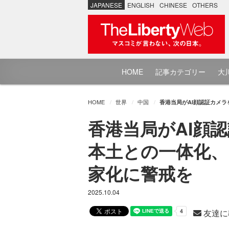
JAPANESE
ENGLISH
CHINESE
OTHERS
HOME
記事カテゴリー
大川
HOME
世界
中国
香港当局がAI顔認証カメ
香港当局がAI顔
本土との一体化
家化に警戒を
2025.10.04
友達に