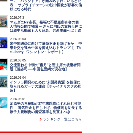
ーに「バックドア」が組み込まれていると公
表 ─ サプライチェーンの脱中国化が顧客の信
頼になる時代
2026.07.31
マムダニNY市長、裕福な不動産所有者の個
人情報公開で物議 ─ さらに同氏の支持母体に
は親中活動家も入り込み、共産主義へばく進
2026.08.03
米中間選挙に向けて選挙不正を防げるか ─ 中
東外交を進め中国を抑え込むトランプ【─Th
e Liberty─ワシントン・レポート】
2026.08.05
交流重ねる中朝の"蜜月"と習主席の後継者問
題【澁谷司──中国包囲網の現在地】
2026.08.04
インフラ開発のために"未開発資源"を担保に
取られるガーナの運命【チャイナリスクの死
角】
2026.08.01
泊原発の再稼動が27年末以降にずれ込む可能
性 ─ 電気料金を押し上げ、物価高を助長する
原子力規制委の審査基準を見直すべき
ランキング一覧はこちら