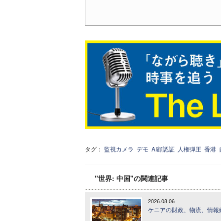
タグ：
監視カメラ
デモ
AI顔認証
人権弾圧
香港
"世界: 中国"の関連記事
2026.08.06
ケニアの財政、物流、情報