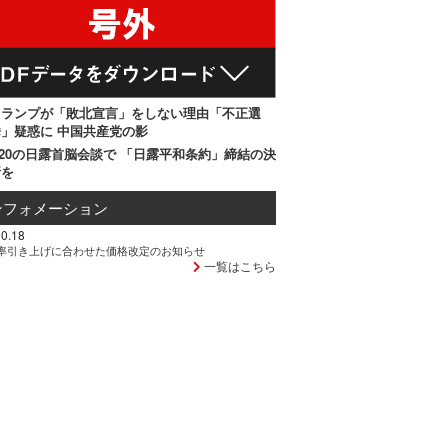
トランプが「敗北宣言」をしない理由「不正選
」疑惑に 中国共産党の影
20の日露首脳会談で 「日露平和条約」締結の決
断を
ンフォメーション
0.18
率引き上げに合わせた価格改定のお知らせ
一覧はこちら