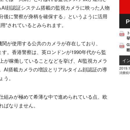
るAI顔認証システム搭載の監視カメラに映った人物
分後に警察が身柄を確保する」というように活用
利用"されているとみられます。
挙
府機関が使用する公共のカメラが存在しており、
G
ます。香港警察は、英ロンドンが1990年代から監
イ
上が稼働していることなどを挙げ、AI監視カメラ
2019.1
。AI搭載カメラの増設とリアルタイム顔認証の導
消費税
ょう。
仕組みが極めて希薄な中で進められている点、欧
ればなりません。