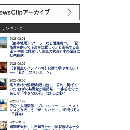
事ランキング
2026.08.01
【熊本地震】"クーラーなし避難所"で、「防
衛費を削って冷房を設置しろ」と主張する左
派 ─ 中国に忖度した左派の我田引水の議論に
批判殺到
2026.08.02
【名画座リバティ (29)】映画で学ぶ偉人伝(1)
──『若き日のリンカーン』
2026.08.06
高市政権の消費減税決定に、"公約に掲げて
いた"はずの与野党が猛反発 ─ 一歩前進では
あるが「小さな政府」にはほど遠い
2026.07.27
疲労・人間関係・プレッシャー……このスト
レスどう抜こう「ザ・リバティ」9月号(7月3
0日発売)
2026.08.07
米調査会社、世界10万台の中国製無線ルータ