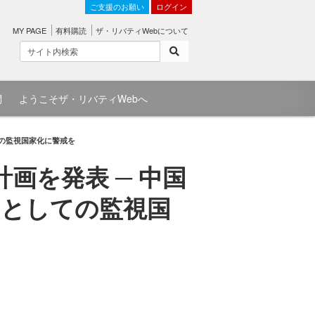
ご支援のお願い
ログイン
MY PAGE
有料購読
ザ・リバティWebについて
問
ようこそザ・リバティWebへ
ての監視国家化に警戒を
画を発表 ─ 中国
」としての監視国