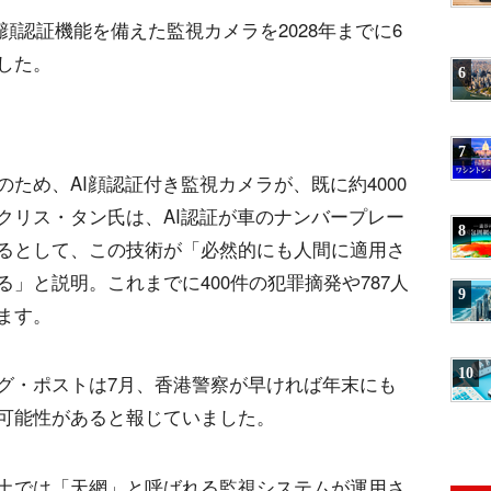
る顔認証機能を備えた監視カメラを2028年までに6
した。
6
7
ため、AI顔認証付き監視カメラが、既に約4000
クリス・タン氏は、AI認証が車のナンバープレー
8
るとして、この技術が「必然的にも人間に適用さ
」と説明。これまでに400件の犯罪摘発や787人
9
ます。
10
グ・ポストは7月、香港警察が早ければ年末にも
可能性があると報じていました。
土では「天網」と呼ばれる監視システムが運用さ