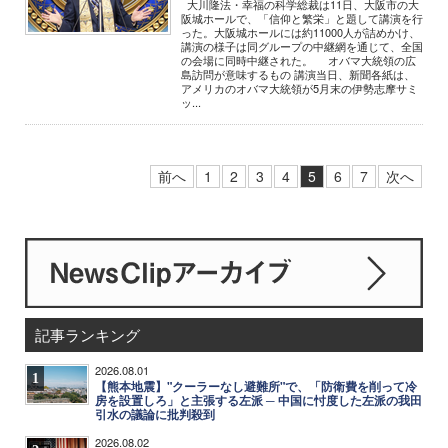
大川隆法・幸福の科学総裁は11日、大阪市の大
阪城ホールで、「信仰と繁栄」と題して講演を行
った。大阪城ホールには約11000人が詰めかけ、
講演の様子は同グループの中継網を通じて、全国
の会場に同時中継された。 オバマ大統領の広
島訪問が意味するもの 講演当日、新聞各紙は、
アメリカのオバマ大統領が5月末の伊勢志摩サミ
ッ...
前へ
1
2
3
4
5
6
7
次へ
記事ランキング
2026.08.01
1
【熊本地震】"クーラーなし避難所"で、「防衛費を削って冷
房を設置しろ」と主張する左派 ─ 中国に忖度した左派の我田
引水の議論に批判殺到
2026.08.02