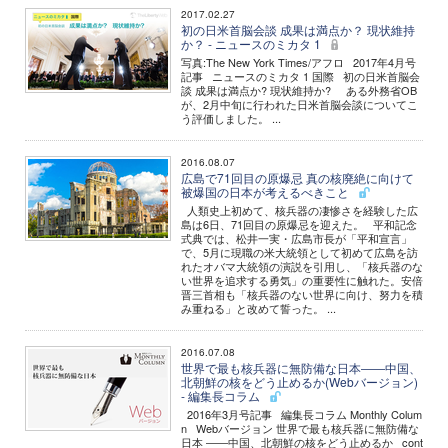
2017.02.27
初の日米首脳会談 成果は満点か？ 現状維持
か？ - ニュースのミカタ 1
写真:The New York Times/アフロ 2017年4月号
記事 ニュースのミカタ 1 国際 初の日米首脳会
談 成果は満点か? 現状維持か? ある外務省OB
が、2月中旬に行われた日米首脳会談についてこ
う評価しました。 ...
2016.08.07
広島で71回目の原爆忌 真の核廃絶に向けて
被爆国の日本が考えるべきこと
人類史上初めて、核兵器の凄惨さを経験した広
島は6日、71回目の原爆忌を迎えた。 平和記念
式典では、松井一実・広島市長が「平和宣言」
で、5月に現職の米大統領として初めて広島を訪
れたオバマ大統領の演説を引用し、「核兵器のな
い世界を追求する勇気」の重要性に触れた。安倍
晋三首相も「核兵器のない世界に向け、努力を積
み重ねる」と改めて誓った。 ...
2016.07.08
世界で最も核兵器に無防備な日本――中国、
北朝鮮の核をどう止めるか(Webバージョン)
- 編集長コラム
2016年3月号記事 編集長コラム Monthly Colum
n Webバージョン 世界で最も核兵器に無防備な
日本 ――中国、北朝鮮の核をどう止めるか cont