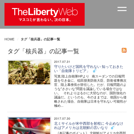
HOME
タグ「核兵器」の記事一覧
タグ「核兵器」の記事一覧
2017.07.31
守りたいけど国民を守れない 知っておきた
い「自衛隊トリビア」
写真:陸上自衛隊HPより 南スーダンでの日報問
題を引き金に、稲田朋美防衛大臣、防衛省事務次
官、陸上幕僚長が辞任した。だが、日報問題のよ
うな"ささいな"問題を議論している場合ではな
い。 それよりはるかに大切なのが、国防強化の
議論だ。というのも、今のままでは、他国から侵
略された場合、自衛隊は日本を守れない可能性が
極め...
2017.07.30
北ミサイルが米中西部を射程に 今止めなけ
ればアメリカは北朝鮮の言いなり
《本記事のポイント》 北朝鮮がアメリカ中西部