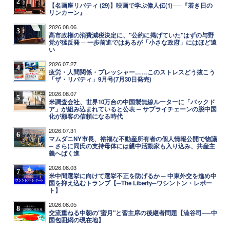
2
【名画座リバティ (29)】映画で学ぶ偉人伝(1)──『若き日の
リンカーン』
2026.08.06
3
高市政権の消費減税決定に、"公約に掲げていた"はずの与野
党が猛反発 ─ 一歩前進ではあるが「小さな政府」にはほど遠
い
2026.07.27
4
疲労・人間関係・プレッシャー……このストレスどう抜こう
「ザ・リバティ」9月号(7月30日発売)
2026.08.07
5
米調査会社、世界10万台の中国製無線ルーターに「バックド
ア」が組み込まれていると公表 ─ サプライチェーンの脱中国
化が顧客の信頼になる時代
2026.07.31
6
マムダニNY市長、裕福な不動産所有者の個人情報公開で物議
─ さらに同氏の支持母体には親中活動家も入り込み、共産主
義へばく進
2026.08.03
7
米中間選挙に向けて選挙不正を防げるか ─ 中東外交を進め中
国を抑え込むトランプ【─The Liberty─ワシントン・レポー
ト】
2026.08.05
8
交流重ねる中朝の"蜜月"と習主席の後継者問題【澁谷司──中
国包囲網の現在地】