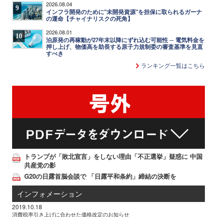
2026.08.04
9
インフラ開発のために"未開発資源"を担保に取られるガーナ
の運命【チャイナリスクの死角】
2026.08.01
10
泊原発の再稼動が27年末以降にずれ込む可能性 ─ 電気料金を
押し上げ、物価高を助長する原子力規制委の審査基準を見直
すべき
ランキング一覧はこちら
トランプが「敗北宣言」をしない理由「不正選挙」疑惑に 中国
共産党の影
G20の日露首脳会談で 「日露平和条約」締結の決断を
インフォメーション
2019.10.18
消費税率引き上げに合わせた価格改定のお知らせ