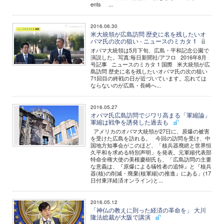
ents ...
2016.06.30
米大統領が広島訪問 歴史に名を残したいオ
バマ氏の次の狙い - ニュースのミカタ 1
オバマ大統領は5月下旬、広島・平和記念公園で
演説した。写真:毎日新聞社/アフロ 2016年8月
号記事 ニュースのミカタ 1 国際 米大統領が広
島訪問 歴史に名を残したいオバマ氏の次の狙い
71回目の終戦の日が近づいています。忘れては
ならないのが広島・長崎へ...
2016.05.27
オバマ氏広島訪問でジワリ高まる「軍縮論」
軍縮は戦争を誘発した過去も
アメリカのオバマ大統領が27日に、原爆の被害
を受けた広島を訪れる。 今回の訪問を受け、中
国地方知事会がこのほど、「核兵器廃絶と世界恒
久平和を求める特別声明」を発表。元軍縮代表部
特命全権大使の美根慶樹氏も、「広島訪問の主要
な意義は、『原爆による犠牲者の追悼』と『核兵
器(核)の削減・廃棄(核軍縮)の推進』にある」(17
日付東洋経済オンライン)と...
2016.05.12
「神仏の教えに則った経済の革命を」 大川
隆法総裁が大阪で講演