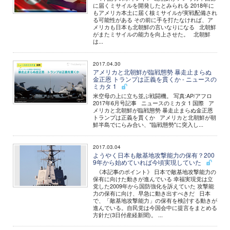
に届くミサイルを開発したとみられる 2018年に
もアメリカ本土に届く核ミサイルが実戦配備され
る可能性がある その前に手を打たなければ、ア
メリカも日本も北朝鮮の言いなりになる 北朝鮮
がまたミサイルの能力を向上させた。 北朝鮮
は...
2017.04.30
アメリカと北朝鮮が臨戦態勢 暴走止まらぬ
金正恩 トランプは正義を貫くか - ニュースの
ミカタ 1
米空母の上に立ち並ぶ戦闘機。 写真:AP/アフロ
2017年6月号記事 ニュースのミカタ 1 国際 ア
メリカと北朝鮮が臨戦態勢 暴走止まらぬ金正恩
トランプは正義を貫くか アメリカと北朝鮮が朝
鮮半島でにらみ合い、"臨戦態勢"に突入し...
2017.03.04
ようやく日本も敵基地攻撃能力の保有？200
9年から始めていれば今頃実現していた
《本記事のポイント》 日本で敵基地攻撃能力の
保有に向けた動きが進んでいる 幸福実現党は立
党した2009年から国防強化を訴えていた 攻撃能
力の保有に向け、早急に動き出すべきだ 日本
で、「敵基地攻撃能力」の保有を検討する動きが
進んでいる。自民党は今国会中に提言をまとめる
方針だ(3日付産経新聞)。 ...