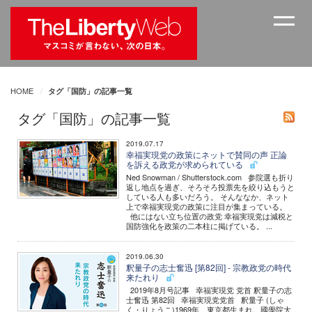
HOME
タグ「国防」の記事一覧
タグ「国防」の記事一覧
2019.07.17
幸福実現党の政策にネットで賛同の声 正論
を訴える政党が求められている
Ned Snowman / Shutterstock.com 参院選も折り
返し地点を過ぎ、そろそろ投票先を絞り込もうと
している人も多いだろう。 そんななか、ネット
上で幸福実現党の政策に注目が集まっている。
他にはない立ち位置の政党 幸福実現党は減税と
国防強化を政策の二本柱に掲げている。 ...
2019.06.30
釈量子の志士奮迅 [第82回] - 宗教政党の時代
来たれり
2019年8月号記事 幸福実現党 党首 釈量子の志
士奮迅 第82回 幸福実現党党首 釈量子 (しゃ
く・りょうこ)1969年、東京都生まれ。國學院大