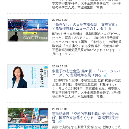
學文学部史学科卒。大手企業勤務を経て、(宗)幸
福の科学に入局。本誌編集部、常務...
2019.05.30
「条件なし」の日朝首脳会談 「文在寅化」
する安倍首相 - ニュースのミカタ 1
5月のミサイル発射は、北朝鮮国内へのアピール
だった。写真：AP/アフロ。 2019年7月号記事
ニュースのミカタ 1 国際 「条件なし」の日朝首
脳会談 「文在寅化」する安倍首相 北朝鮮の金
正恩朝鮮労働党委員長が追い込まれています。 2
月にはトラン...
2019.05.29
釈量子の志士奮迅 [第81回] - 「バイ・ジャパ
ニーズ」で 貿易戦争を乗り切る
2019年7月号記事 幸福実現党 党首 釈量子の志
士奮迅 第81回 幸福実現党党首 釈量子 (しゃ
く・りょうこ)1969年、東京都生まれ。國學院大
學文学部史学科卒。大手企業勤務を経て、(宗)幸
福の科学に入局。本誌編集部、常務...
2019.05.04
憲法記念日 「空想的平和主義に浸り続けれ
ば、国家存立は危うくなる」 幸福実現党街
宣
街頭で演説をする釈量子党首(左)と七海ひろこ広