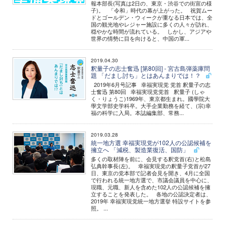
報本部長(写真は2日の、東京・渋谷での街宣の様
子)。 「令和」時代の幕が上がった。 祝賀ムー
ドとゴールデン・ウィークが重なる日本では、全
国の観光地やレジャー施設に多くの人々が訪れ、
穏やかな時間が流れている。 しかし、アジアや
世界の情勢に目を向けると、中国の軍...
2019.04.30
釈量子の志士奮迅 [第80回] - 宮古島弾薬庫問
題 「だまし討ち」とはあんまりでは！？
2019年6月号記事 幸福実現党 党首 釈量子の志
士奮迅 第80回 幸福実現党党首 釈量子 (しゃ
く・りょうこ)1969年、東京都生まれ。國學院大
學文学部史学科卒。大手企業勤務を経て、(宗)幸
福の科学に入局。本誌編集部、常務...
2019.03.28
統一地方選 幸福実現党が102人の公認候補を
擁立へ 「減税、製造業復活、国防」
多くの取材陣を前に、会見する釈党首(右)と松島
弘典幹事長(左)。 幸福実現党の釈量子党首が27
日、東京の党本部で記者会見を開き、4月に全国
で行われる統一地方選で、市議会議員を中心に、
現職、元職、新人を含めた102人の公認候補を擁
立することを発表した。 各地の公認決定者は、
2019年 幸福実現党統一地方選挙 特設サイトを参
照。 ...