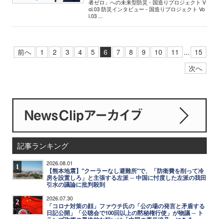
者ゼロ」への未来型防災 - 国造りプロジェクト V
ol.03 防災インタビュー - 国造りプロジェクト Vo
l.03 ...
前へ
1
2
3
4
5
6
7
8
9
10
11
...
15
次へ
記事ランキング
2026.08.01
1
【熊本地震】"クーラーなし避難所"で、「防衛費を削って冷
房を設置しろ」と主張する左派 ─ 中国に忖度した左派の我田
引水の議論に批判殺到
2026.07.30
2
「コロナ対策の顔」ファウチ氏の「公の場の発言と矛盾する
日記公開」「公聴会で100回以上の黙秘権行使」が物議 ─ ト