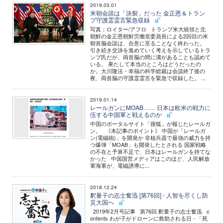
2019.03.01
米朝会談は「決裂」だった 金正恩＆トラン
プ守護霊霊言緊急収録
写真：ロイター/アフロ トランプ米大統領と北
朝鮮の金正恩朝鮮労働党委員長による2回目の米
朝首脳会談は、合意に至ることなく終わった。
引き続き交渉を進めていく考えを示しているトラ
ンプ氏だが、両首脳の間に溝があることも認めて
いる。 果たして本当のところはどうだったの
か。大川隆法・幸福の科学総裁は会談終了後の
夜、両首脳の守護霊霊言を緊急で収録した。 ...
2019.01.14
レールガンにMOAB…… 日本は欧米の戦力に
伍する中国軍と戦えるのか
中国のポータルサイト「搜狐」が報じたレールガ
ン。 《本記事のポイント》 中国が「レールガ
ン(電磁砲)」を開発か 非核兵器で最強の威力を持
つ爆弾「MOAB」も開発したとされる 国家戦略
の不在と予算不足で、日本はレールガンを持てな
かった 中国国営メディアはこのほど、人民解放
軍海軍が、電磁誘導に...
2018.12.24
釈量子の志士奮迅 [第76回] - 人智を尽くし防
災大国へ
2019年2月号記事 第76回 釈量子の志士奮迅 c
ontents わが子がドローンに救助される日 - 「死