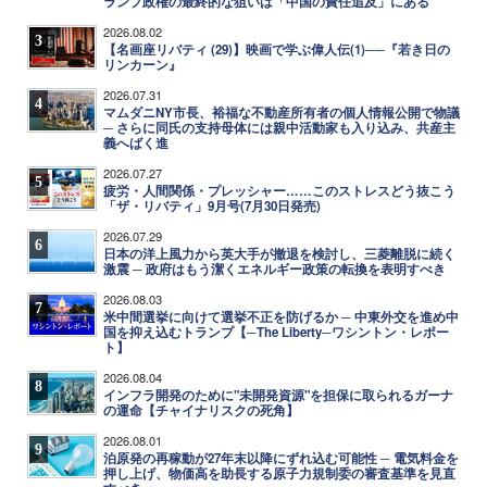
ランプ政権の最終的な狙いは「中国の責任追及」にある
2026.08.02
3
【名画座リバティ (29)】映画で学ぶ偉人伝(1)──『若き日の
リンカーン』
2026.07.31
4
マムダニNY市長、裕福な不動産所有者の個人情報公開で物議
─ さらに同氏の支持母体には親中活動家も入り込み、共産主
義へばく進
2026.07.27
5
疲労・人間関係・プレッシャー……このストレスどう抜こう
「ザ・リバティ」9月号(7月30日発売)
2026.07.29
6
日本の洋上風力から英大手が撤退を検討し、三菱離脱に続く
激震 ─ 政府はもう潔くエネルギー政策の転換を表明すべき
2026.08.03
7
米中間選挙に向けて選挙不正を防げるか ─ 中東外交を進め中
国を抑え込むトランプ【─The Liberty─ワシントン・レポー
ト】
2026.08.04
8
インフラ開発のために"未開発資源"を担保に取られるガーナ
の運命【チャイナリスクの死角】
2026.08.01
9
泊原発の再稼動が27年末以降にずれ込む可能性 ─ 電気料金を
押し上げ、物価高を助長する原子力規制委の審査基準を見直