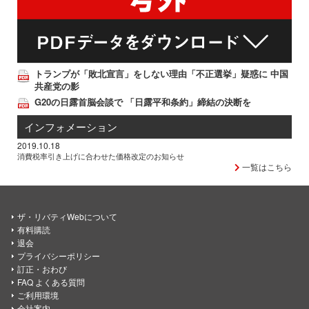
トランプが「敗北宣言」をしない理由「不正選挙」疑惑に 中国
共産党の影
G20の日露首脳会談で 「日露平和条約」締結の決断を
インフォメーション
2019.10.18
消費税率引き上げに合わせた価格改定のお知らせ
一覧はこちら
ザ・リバティWebについて
有料購読
退会
プライバシーポリシー
訂正・おわび
FAQ よくある質問
ご利用環境
会社案内