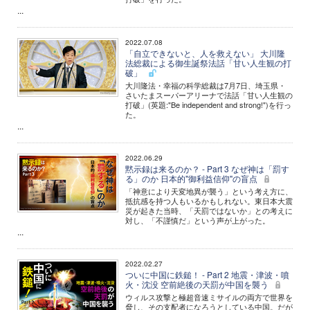
...
2022.07.08
「自立できないと、人を救えない」 大川隆
法総裁による御生誕祭法話「甘い人生観の打
破」
大川隆法・幸福の科学総裁は7月7日、埼玉県・
さいたまスーパーアリーナで法話「甘い人生観の
打破」(英題:"Be independent and strong!")を行っ
た。
...
2022.06.29
黙示録は来るのか？ - Part 3 なぜ神は「罰す
る」のか 日本的"御利益信仰"の盲点
「神意により天変地異が襲う」という考え方に、
抵抗感を持つ人もいるかもしれない。東日本大震
災が起きた当時、「天罰ではないか」との考えに
対し、「不謹慎だ」という声が上がった。
...
2022.02.27
ついに中国に鉄鎚！ - Part 2 地震・津波・噴
火・沈没 空前絶後の天罰が中国を襲う
ウィルス攻撃と極超音速ミサイルの両方で世界を
脅し、その支配者になろうとしている中国。だが