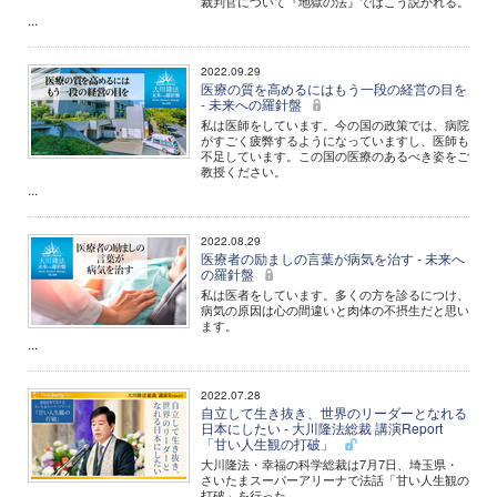
裁判官について『地獄の法』ではこう説かれる。
...
2022.09.29
医療の質を高めるにはもう一段の経営の目を
- 未来への羅針盤
私は医師をしています。今の国の政策では、病院
がすごく疲弊するようになっていますし、医師も
不足しています。この国の医療のあるべき姿をご
教授ください。
...
2022.08.29
医療者の励ましの言葉が病気を治す - 未来へ
の羅針盤
私は医者をしています。多くの方を診るにつけ、
病気の原因は心の間違いと肉体の不摂生だと思い
ます。
...
2022.07.28
自立して生き抜き、世界のリーダーとなれる
日本にしたい - 大川隆法総裁 講演Report
「甘い人生観の打破」
大川隆法・幸福の科学総裁は7月7日、埼玉県・
さいたまスーパーアリーナで法話「甘い人生観の
打破」を行った。