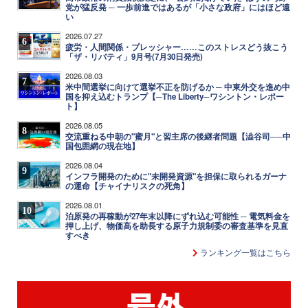
党が猛反発 ─ 一歩前進ではあるが「小さな政府」にはほど遠
い
2026.07.27
6
疲労・人間関係・プレッシャー……このストレスどう抜こう
「ザ・リバティ」9月号(7月30日発売)
2026.08.03
7
米中間選挙に向けて選挙不正を防げるか ─ 中東外交を進め中
国を抑え込むトランプ【─The Liberty─ワシントン・レポー
ト】
2026.08.05
8
交流重ねる中朝の"蜜月"と習主席の後継者問題【澁谷司──中
国包囲網の現在地】
2026.08.04
9
インフラ開発のために"未開発資源"を担保に取られるガーナ
の運命【チャイナリスクの死角】
2026.08.01
10
泊原発の再稼動が27年末以降にずれ込む可能性 ─ 電気料金を
押し上げ、物価高を助長する原子力規制委の審査基準を見直
すべき
ランキング一覧はこちら