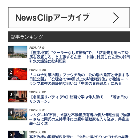
記事ランキング
2026.08.01
1
【熊本地震】"クーラーなし避難所"で、「防衛費を削って冷
房を設置しろ」と主張する左派 ─ 中国に忖度した左派の我田
引水の議論に批判殺到
2026.07.30
2
「コロナ対策の顔」ファウチ氏の「公の場の発言と矛盾する
日記公開」「公聴会で100回以上の黙秘権行使」が物議 ─ ト
ランプ政権の最終的な狙いは「中国の責任追及」にある
2026.08.02
3
【名画座リバティ (29)】映画で学ぶ偉人伝(1)──『若き日の
リンカーン』
2026.07.31
4
マムダニNY市長、裕福な不動産所有者の個人情報公開で物議
─ さらに同氏の支持母体には親中活動家も入り込み、共産主
義へばく進
2026.08.06
5
高市政権の消費減税決定に、"公約に掲げていた"はずの与野