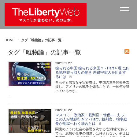
HOME
タグ「唯物論」の記事一覧
タグ「唯物論」の記事一覧
2023.02.27
操られる中国 操られる米国？ - Part 4 現にあ
る地球乗っ取りの動き 悪質宇宙人を阻止す
るには
そもそも悪質な宇宙存在は、中国の軍事開発を支
援し、アメリカの戦争を煽ることで、一体何を狙
っているのか。
...
2022.12.22
マスコミ・政治家・裁判官・僧侶── えっ！
この人が地獄行き!? - Part 3 裁判官、検事総
長が地獄へ行く場合とは
閻魔のように社会の善悪を決する"法律家であっ
ても、思想や仕事の間違いは許されない。例えば