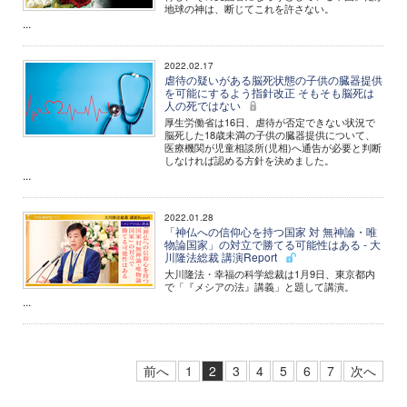
地球の神は、断じてこれを許さない。
...
2022.02.17
虐待の疑いがある脳死状態の子供の臓器提供
を可能にするよう指針改正 そもそも脳死は
人の死ではない
厚生労働省は16日、虐待が否定できない状況で
脳死した18歳未満の子供の臓器提供について、
医療機関が児童相談所(児相)へ通告が必要と判断
しなければ認める方針を決めました。
...
2022.01.28
「神仏への信仰心を持つ国家 対 無神論・唯
物論国家」の対立で勝てる可能性はある - 大
川隆法総裁 講演Report
大川隆法・幸福の科学総裁は1月9日、東京都内
で「『メシアの法』講義」と題して講演。
...
前へ
1
2
3
4
5
6
7
次へ