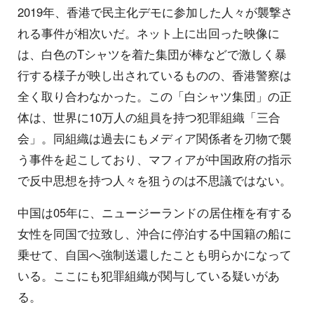
2019年、香港で民主化デモに参加した人々が襲撃さ
れる事件が相次いだ。ネット上に出回った映像に
は、白色のTシャツを着た集団が棒などで激しく暴
行する様子が映し出されているものの、香港警察は
全く取り合わなかった。この「白シャツ集団」の正
体は、世界に10万人の組員を持つ犯罪組織「三合
会」。同組織は過去にもメディア関係者を刃物で襲
う事件を起こしており、マフィアが中国政府の指示
で反中思想を持つ人々を狙うのは不思議ではない。
中国は05年に、ニュージーランドの居住権を有する
女性を同国で拉致し、沖合に停泊する中国籍の船に
乗せて、自国へ強制送還したことも明らかになって
いる。ここにも犯罪組織が関与している疑いがあ
る。