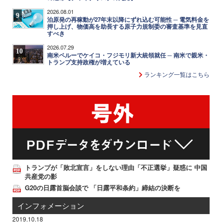
2026.08.01
9
泊原発の再稼動が27年末以降にずれ込む可能性 ─ 電気料金を
押し上げ、物価高を助長する原子力規制委の審査基準を見直
すべき
2026.07.29
10
南米ペルーでケイコ・フジモリ新大統領就任 ─ 南米で親米・
トランプ支持政権が増えている
ランキング一覧はこちら
トランプが「敗北宣言」をしない理由「不正選挙」疑惑に 中国
共産党の影
G20の日露首脳会談で 「日露平和条約」締結の決断を
インフォメーション
2019.10.18