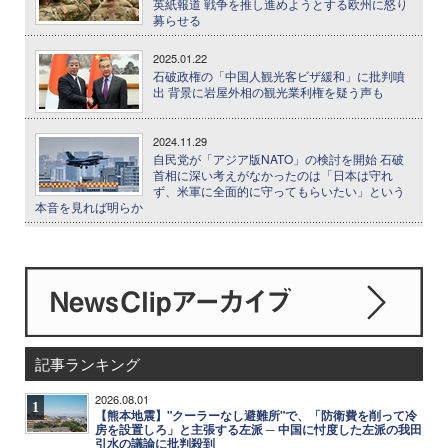
英紙報道 戦争を推し進めようとする欧州に怒り
募らせる
2025.01.22
石破政権の「中国人観光客ビザ緩和」に批判噴
出 背景に岩屋外相の観光業利権を疑う声も
2024.11.29
自民党が「アジア版NATO」の検討を開始 石破
首相に深い考えがなかったのは「日本は守れ
ず、米軍に全面的に守ってもらいたい」という
本音を見れば明らか
記事ランキング
2026.08.01
1
【熊本地震】"クーラーなし避難所"で、「防衛費を削って冷
房を設置しろ」と主張する左派 ─ 中国に忖度した左派の我田
引水の議論に批判殺到