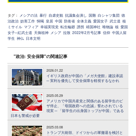
タグ：
メシアの法
暴行
自虐史観
抗議集会潰し
国難
白シャツ集団
徳
治政治
妨害工作
恫喝
皇居
中国
防衛省
全体主義
愛国女子
武士道
核
ミサイル
マフィア
幸福実現党
転生輪廻
誘拐
靖国神社
唯物論
核
愛国
女子─紅武士道
天御祖神
メシア
拉致
2022年2月号記事
信仰
中国人留
学生
神仏
日本文明
"政治: 安全保障"の関連記事
2026.01.22
イギリス政府が中国の「メガ大使館」建設承認
─ 実利を優先して安全保障を軽視するなかれ
2025.05.29
アメリカで中国共産党と関係のある留学生のビ
ザ停止、「母国政府への忠誠」誓わされている
現実 ─ 「留学生の出身国トップが中国」である
日本も警戒が必要
2025.03.08
トランプ大統領、ドイツからの軍撤退を検討と