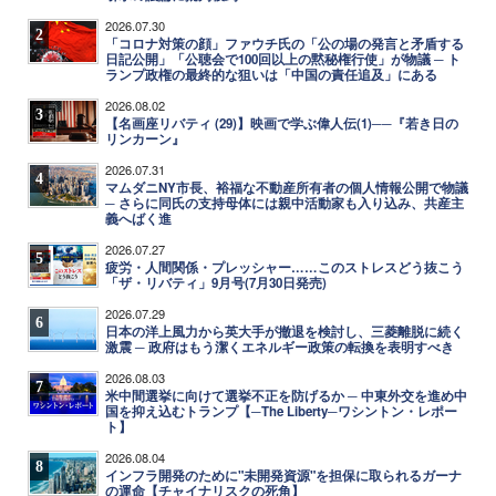
2026.07.30
2
「コロナ対策の顔」ファウチ氏の「公の場の発言と矛盾する
日記公開」「公聴会で100回以上の黙秘権行使」が物議 ─ ト
ランプ政権の最終的な狙いは「中国の責任追及」にある
2026.08.02
3
【名画座リバティ (29)】映画で学ぶ偉人伝(1)──『若き日の
リンカーン』
2026.07.31
4
マムダニNY市長、裕福な不動産所有者の個人情報公開で物議
─ さらに同氏の支持母体には親中活動家も入り込み、共産主
義へばく進
2026.07.27
5
疲労・人間関係・プレッシャー……このストレスどう抜こう
「ザ・リバティ」9月号(7月30日発売)
2026.07.29
6
日本の洋上風力から英大手が撤退を検討し、三菱離脱に続く
激震 ─ 政府はもう潔くエネルギー政策の転換を表明すべき
2026.08.03
7
米中間選挙に向けて選挙不正を防げるか ─ 中東外交を進め中
国を抑え込むトランプ【─The Liberty─ワシントン・レポー
ト】
2026.08.04
8
インフラ開発のために"未開発資源"を担保に取られるガーナ
の運命【チャイナリスクの死角】