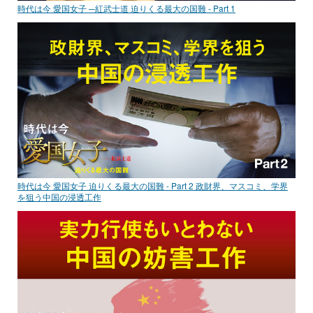
時代は今 愛国女子 ─紅武士道 迫りくる最大の国難 - Part 1
時代は今 愛国女子 迫りくる最大の国難 - Part 2 政財界、マスコミ、学界
を狙う中国の浸透工作