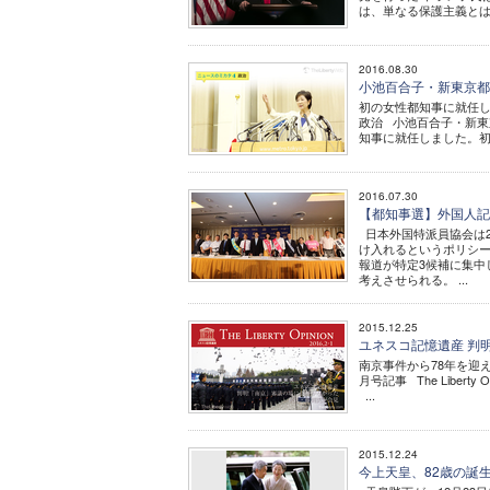
は、単なる保護主義とはい
2016.08.30
小池百合子・新東京都知
初の女性都知事に就任し、
政治 小池百合子・新東
知事に就任しました。初の
2016.07.30
【都知事選】外国人
日本外国特派員協会は
け入れるというポリシ
報道が特定3候補に集中
考えさせられる。 ...
2015.12.25
ユネスコ記憶遺産 判明!「
南京事件から78年を迎え
月号記事 The Libe
...
2015.12.24
今上天皇、82歳の誕