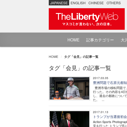
JAPANESE
ENGLISH
CHINESE
OTHERS
HOME
記事カテゴリー
大川
HOME
タグ「会見」の記事一覧
タグ「会見」の記事一覧
2017.03.05
豊洲問題で石原元都知
豊洲市場の移転問題で
行った。その内容を4日
し、過去の都政につい
た。 ...
2017.01.13
トランプが当選後初会
Action Sports P
見を行った トランプ氏