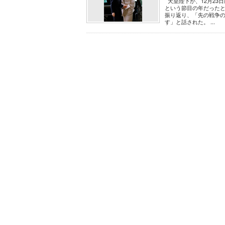
天皇陛下が、12月23
という節目の年だったと
振り返り、「先の戦争
す」と話された。 ...