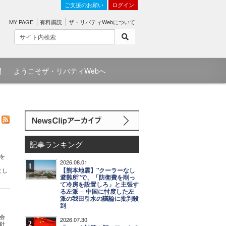
ご支援のお願い
ログイン
MY PAGE
有料購読
ザ・リバティWebについて
問
ようこそザ・リバティWebへ
記事ランキング
を
2026.08.01
1
【熊本地震】"クーラーなし
とし
避難所"で、「防衛費を削っ
て冷房を設置しろ」と主張す
る左派 ─ 中国に忖度した左
派の我田引水の議論に批判殺
到
者会
2026.07.30
2
針