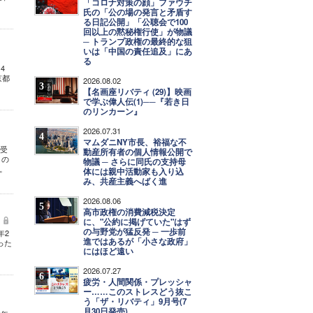
「コロナ対策の顔」ファウチ
氏の「公の場の発言と矛盾す
る日記公開」「公聴会で100
回以上の黙秘権行使」が物議
─ トランプ政権の最終的な狙
いは「中国の責任追及」にあ
る
4
京都
2026.08.02
3
【名画座リバティ (29)】映画
で学ぶ偉人伝(1)──『若き日
のリンカーン』
2026.07.31
4
マムダニNY市長、裕福な不
を受
動産所有者の個人情報公開で
ミの
物議 ─ さらに同氏の支持母
。
体には親中活動家も入り込
み、共産主義へばく進
2026.08.06
5
高市政権の消費減税決定
に、"公約に掲げていた"はず
の与野党が猛反発 ─ 一歩前
年2
進ではあるが「小さな政府」
った
にはほど遠い
2026.07.27
6
疲労・人間関係・プレッシャ
ー……このストレスどう抜こ
う「ザ・リバティ」9月号(7
月30日発売)