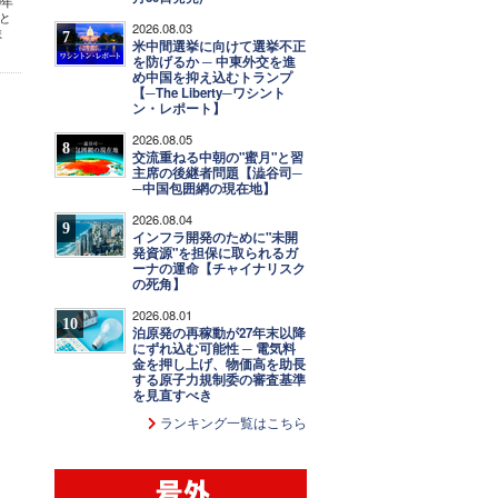
0年
と
2026.08.03
ま
7
米中間選挙に向けて選挙不正
を防げるか ─ 中東外交を進
め中国を抑え込むトランプ
【─The Liberty─ワシント
ン・レポート】
2026.08.05
8
交流重ねる中朝の"蜜月"と習
主席の後継者問題【澁谷司─
─中国包囲網の現在地】
2026.08.04
9
インフラ開発のために"未開
発資源"を担保に取られるガ
ーナの運命【チャイナリスク
の死角】
2026.08.01
10
泊原発の再稼動が27年末以降
にずれ込む可能性 ─ 電気料
金を押し上げ、物価高を助長
する原子力規制委の審査基準
を見直すべき
ランキング一覧はこちら