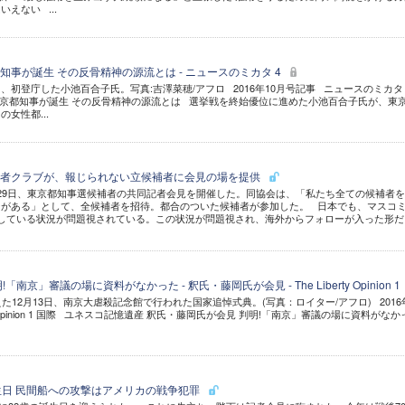
えない ...
事が誕生 その反骨精神の源流とは - ニュースのミカタ 4
初登庁した小池百合子氏。写真:吉澤菜穂/アフロ 2016年10月号記事 ニュースのミカタ 
京都知事が誕生 その反骨精神の源流とは 選挙戦を終始優位に進めた小池百合子氏が、東
女性都...
記者クラブが、報じられない立候補者に会見の場を提供
29日、東京都知事選候補者の共同記者会見を開催した。同協会は、「私たち全ての候補者
ーがある」として、全候補者を招待。都合のついた候補者が参加した。 日本でも、マスコ
している状況が問題視されている。この状況が問題視され、海外からフォローが入った形だ
南京」審議の場に資料がなかった - 釈氏・藤岡氏が会見 - The Liberty Opinion 1
た12月13日、南京大虐殺記念館で行われた国家追悼式典。(写真：ロイター/アフロ) 2016
rty Opinion 1 国際 ユネスコ記憶遺産 釈氏・藤岡氏が会見 判明!「南京」審議の場に資料がなか
生日 民間船への攻撃はアメリカの戦争犯罪