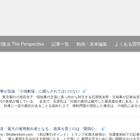
隆法 The Perspective
記事一覧
動画・未来編集
よくある質
事が反論 「小池劇場」に踊らされてはいけない
、東京都の小池百合子・現知事の主張に真っ向から対立する石原慎太郎・元知事が記者会見
付の各紙が報じている。 会見で、石原氏は「行政の責任は裁可した最高責任者にある」と
て、自身に一定の責任があることを認めた上で、移転問題が混乱した責任は、小池氏にある
見「最大の雇用創出者となる」 政策を貫くのは「愛国心」
hotography / Shutterstock.com 《本記事のポイント》 トランプ次期大統領が、当選後初めての記
は、「最も雇用を生み出す大統領になる」と主張した 雇用を守るために高い関税をかける方