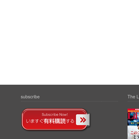
subscribe
The L