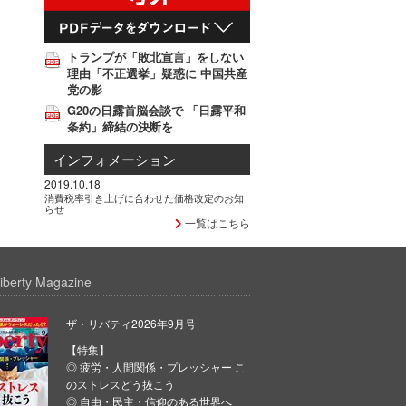
トランプが「敗北宣言」をしない
理由「不正選挙」疑惑に 中国共産
党の影
G20の日露首脳会談で 「日露平和
条約」締結の決断を
インフォメーション
2019.10.18
消費税率引き上げに合わせた価格改定のお知
らせ
一覧はこちら
iberty Magazine
ザ・リバティ2026年9月号
【特集】
◎ 疲労・人間関係・プレッシャー こ
のストレスどう抜こう
◎ 自由・民主・信仰のある世界へ