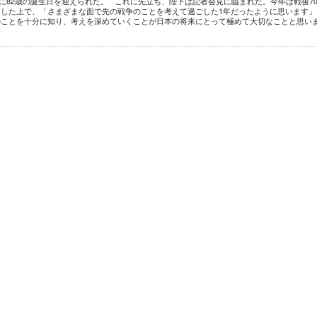
日に82歳の誕生日を迎えられた。 これに先立ち、陛下は記者会見に臨まれた。今年は戦後7
した上で、「さまざまな面で先の戦争のことを考えて過ごした1年だったように思います」
のことを十分に知り、考えを深めていくことが日本の将来にとって極めて大切なことと思い