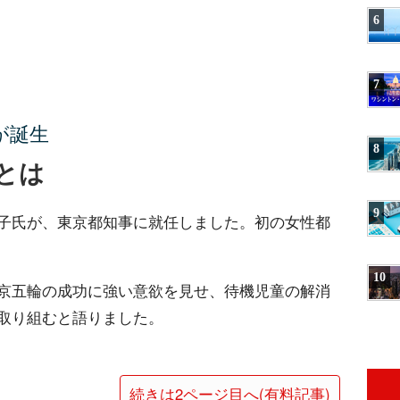
6
7
が誕生
8
とは
9
子氏が、東京都知事に就任しました。初の女性都
10
京五輪の成功に強い意欲を見せ、待機児童の解消
取り組むと語りました。
続きは2ページ目へ(有料記事)