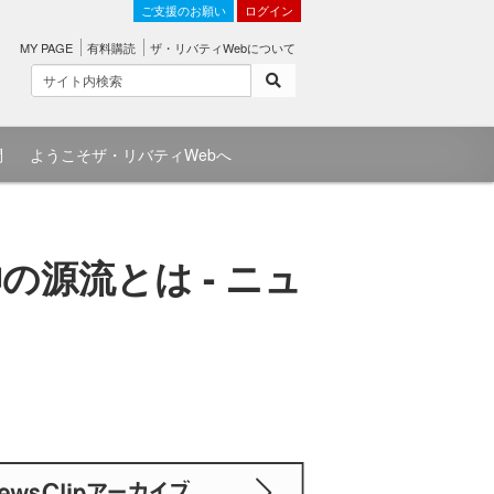
ご支援のお願い
ログイン
MY PAGE
有料購読
ザ・リバティWebについて
問
ようこそザ・リバティWebへ
源流とは - ニュ