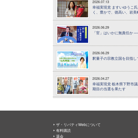
2026.07.13
幸福実現党 ますいゆうこ氏
く、豊かで、徳高い、岩美
2026.06.29
「官」はいかに無責任か ─
2026.06.29
釈量子の宗教立国を目指して 
2026.04.27
幸福実現党 栃木県下野市
期目の当選を果たす
ザ・リバティWebについて
有料購読
退会