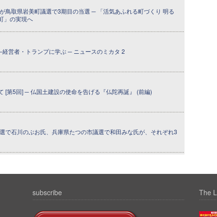
が鳥取県岩美町議選で3期目の当選 ─ 「活気あふれる町づくり 明る
町」の実現へ
─経営者・トランプに学ぶ ─ ニュースのミカタ 2
[第5回] ─ 仏国土建設の使命を告げる『仏陀再誕』 (前編)
議選で石川のぶお氏、兵庫県たつの市議選で和田みな氏が、それぞれ3
subscribe
The L