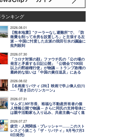
事ランキング
2026.08.01
【熊本地震】"クーラーなし避難所"で、「防
衛費を削って冷房を設置しろ」と主張する左
派 ─ 中国に忖度した左派の我田引水の議論に
批判殺到
2026.07.30
「コロナ対策の顔」ファウチ氏の「公の場の
発言と矛盾する日記公開」「公聴会で100回
以上の黙秘権行使」が物議 ─ トランプ政権の
最終的な狙いは「中国の責任追及」にある
2026.08.02
【名画座リバティ (29)】映画で学ぶ偉人伝(1)
──『若き日のリンカーン』
2026.07.31
マムダニNY市長、裕福な不動産所有者の個
人情報公開で物議 ─ さらに同氏の支持母体に
は親中活動家も入り込み、共産主義へばく進
2026.07.27
疲労・人間関係・プレッシャー……このスト
レスどう抜こう「ザ・リバティ」9月号(7月3
0日発売)