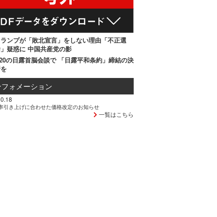
トランプが「敗北宣言」をしない理由「不正選
」疑惑に 中国共産党の影
20の日露首脳会談で 「日露平和条約」締結の決
断を
ンフォメーション
0.18
率引き上げに合わせた価格改定のお知らせ
一覧はこちら