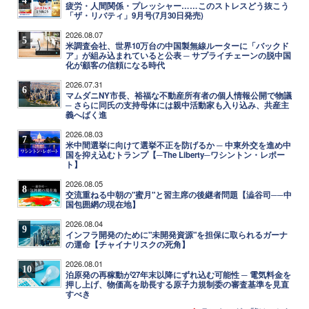
疲労・人間関係・プレッシャー……このストレスどう抜こう
「ザ・リバティ」9月号(7月30日発売)
2026.08.07
5
米調査会社、世界10万台の中国製無線ルーターに「バックド
ア」が組み込まれていると公表 ─ サプライチェーンの脱中国
化が顧客の信頼になる時代
2026.07.31
6
マムダニNY市長、裕福な不動産所有者の個人情報公開で物議
─ さらに同氏の支持母体には親中活動家も入り込み、共産主
義へばく進
2026.08.03
7
米中間選挙に向けて選挙不正を防げるか ─ 中東外交を進め中
国を抑え込むトランプ【─The Liberty─ワシントン・レポー
ト】
2026.08.05
8
交流重ねる中朝の"蜜月"と習主席の後継者問題【澁谷司──中
国包囲網の現在地】
2026.08.04
9
インフラ開発のために"未開発資源"を担保に取られるガーナ
の運命【チャイナリスクの死角】
2026.08.01
10
泊原発の再稼動が27年末以降にずれ込む可能性 ─ 電気料金を
押し上げ、物価高を助長する原子力規制委の審査基準を見直
すべき