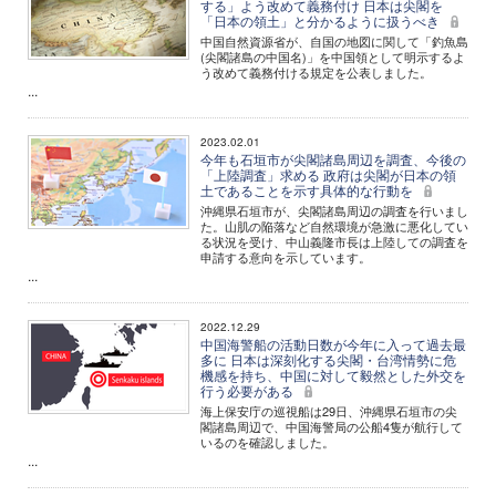
する」よう改めて義務付け 日本は尖閣を
「日本の領土」と分かるように扱うべき
中国自然資源省が、自国の地図に関して「釣魚島
(尖閣諸島の中国名)」を中国領として明示するよ
う改めて義務付ける規定を公表しました。
...
2023.02.01
今年も石垣市が尖閣諸島周辺を調査、今後の
「上陸調査」求める 政府は尖閣が日本の領
土であることを示す具体的な行動を
沖縄県石垣市が、尖閣諸島周辺の調査を行いまし
た。山肌の陥落など自然環境が急激に悪化してい
る状況を受け、中山義隆市長は上陸しての調査を
申請する意向を示しています。
...
2022.12.29
中国海警船の活動日数が今年に入って過去最
多に 日本は深刻化する尖閣・台湾情勢に危
機感を持ち、中国に対して毅然とした外交を
行う必要がある
海上保安庁の巡視船は29日、沖縄県石垣市の尖
閣諸島周辺で、中国海警局の公船4隻が航行して
いるのを確認しました。
...