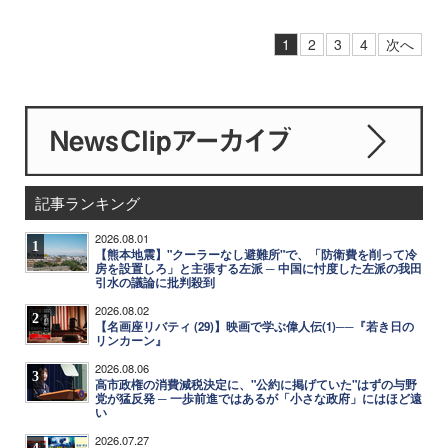
1
2
3
4
次へ
記事ランキング
2026.08.01
1
【熊本地震】"クーラーなし避難所"で、「防衛費を削って冷
房を設置しろ」と主張する左派 ─ 中国に忖度した左派の我田
引水の議論に批判殺到
2026.08.02
2
【名画座リバティ (29)】映画で学ぶ偉人伝(1)──『若き日の
リンカーン』
2026.08.06
3
高市政権の消費減税決定に、"公約に掲げていた"はずの与野
党が猛反発 ─ 一歩前進ではあるが「小さな政府」にはほど遠
い
2026.07.27
4