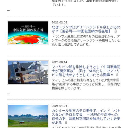
成多数で可決しました。25日付産経新聞が報じ
ています。
...
2026.02.05
なぜトランプはグリーンランドを欲しがるの
か？【澁谷司──中国包囲網の現在地】
トランプ大統領は2025年1月の就任当初から、デ
ンマークの自治領グリーンランドを獲得したいと
繰り返し強調してきた(*1)。
...
2025.08.14
フィリピン船を排除しようとして中国軍艦同
士が"衝突事故" ─ 実は「体当たり」でフィリ
ピン船を沈めようとしていたと非難轟々
フィリピンの船に妨害行為をしていた2隻の中国
船が"衝突"する事故がこのほど発生し、国際的な
物議を醸しています。
...
2025.04.24
カシミール地方のテロ事件で、インド「パキ
スタンがテロを支援」 ─ 地球の至高神への
信仰の下、宗教対立問題を解決していく必要
がある
インドとパキスタンが領有権を争うカシミール地