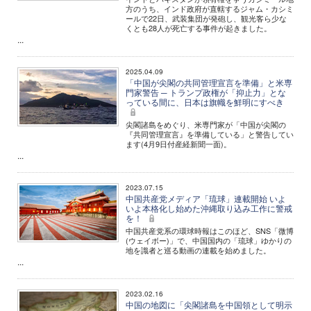
方のうち、インド政府が直轄するジャム・カシミ
ールで22日、武装集団が発砲し、観光客ら少な
くとも28人が死亡する事件が起きました。
...
2025.04.09
「中国が尖閣の共同管理宣言を準備」と米専
門家警告 ─ トランプ政権が「抑止力」とな
っている間に、日本は旗幟を鮮明にすべき
尖閣諸島をめぐり、米専門家が「中国が尖閣の
『共同管理宣言』を準備している」と警告してい
ます(4月9日付産経新聞一面)。
...
2023.07.15
中国共産党メディア「琉球」連載開始 いよ
いよ本格化し始めた沖縄取り込み工作に警戒
を！
中国共産党系の環球時報はこのほど、SNS「微博
(ウェイボー)」で、中国国内の「琉球」ゆかりの
地を識者と巡る動画の連載を始めました。
...
2023.02.16
中国の地図に「尖閣諸島を中国領として明示