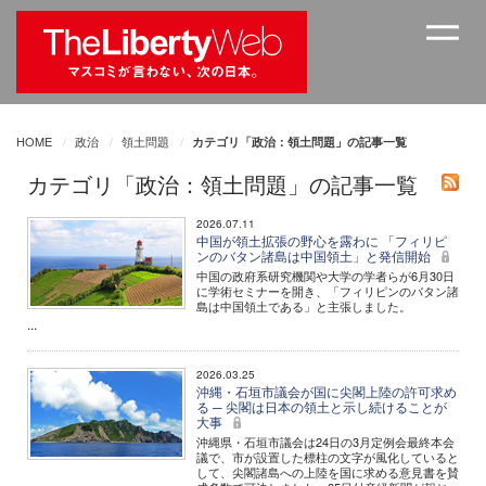
HOME
政治
領土問題
カテゴリ「政治：領土問題」の記事一覧
カテゴリ「政治：領土問題」の記事一覧
2026.07.11
中国が領土拡張の野心を露わに 「フィリピ
ンのバタン諸島は中国領土」と発信開始
中国の政府系研究機関や大学の学者らが6月30日
に学術セミナーを開き、「フィリピンのバタン諸
島は中国領土である」と主張しました。
...
2026.03.25
沖縄・石垣市議会が国に尖閣上陸の許可求め
る ─ 尖閣は日本の領土と示し続けることが
大事
沖縄県・石垣市議会は24日の3月定例会最終本会
議で、市が設置した標柱の文字が風化していると
して、尖閣諸島への上陸を国に求める意見書を賛