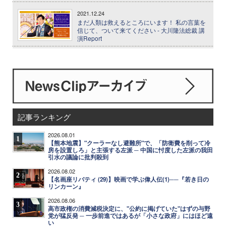
2021.12.24
まだ人類は救えるところにいます！ 私の言葉を
信じて、ついて来てください - 大川隆法総裁 講
演Report
記事ランキング
2026.08.01
1
【熊本地震】"クーラーなし避難所"で、「防衛費を削って冷
房を設置しろ」と主張する左派 ─ 中国に忖度した左派の我田
引水の議論に批判殺到
2026.08.02
2
【名画座リバティ (29)】映画で学ぶ偉人伝(1)──『若き日の
リンカーン』
2026.08.06
3
高市政権の消費減税決定に、"公約に掲げていた"はずの与野
党が猛反発 ─ 一歩前進ではあるが「小さな政府」にはほど遠
い