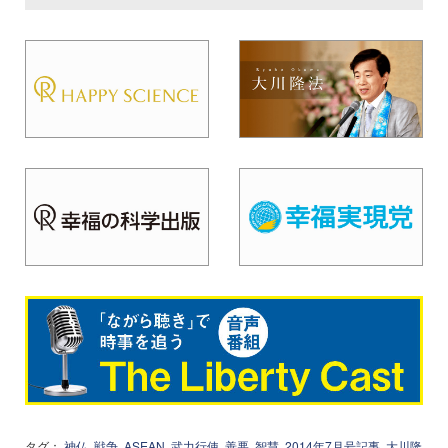
タグ：
神仏
戦争
ASEAN
武力行使
善悪
智慧
2014年7月号記事
大川隆