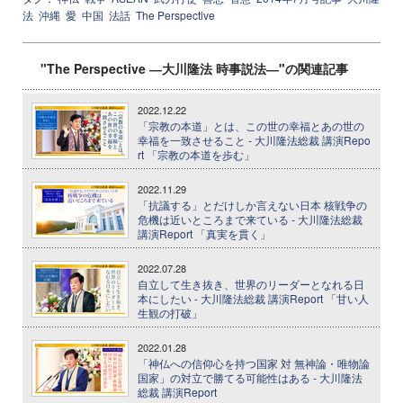
法
沖縄
愛
中国
法話
The Perspective
"The Perspective ―大川隆法 時事説法―"の関連記事
2022.12.22
「宗教の本道」とは、この世の幸福とあの世の
幸福を一致させること - 大川隆法総裁 講演Repo
rt 「宗教の本道を歩む」
2022.11.29
「抗議する」とだけしか言えない日本 核戦争の
危機は近いところまで来ている - 大川隆法総裁
講演Report 「真実を貫く」
2022.07.28
自立して生き抜き、世界のリーダーとなれる日
本にしたい - 大川隆法総裁 講演Report 「甘い人
生観の打破」
2022.01.28
「神仏への信仰心を持つ国家 対 無神論・唯物論
国家」の対立で勝てる可能性はある - 大川隆法
総裁 講演Report