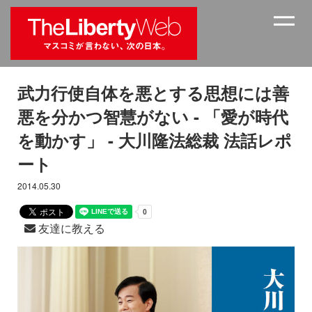
武力行使自体を悪とする思想には善
悪を分かつ智慧がない - 「愛が時代
を動かす」 - 大川隆法総裁 法話レポ
ート
2014.05.30
友達に教える