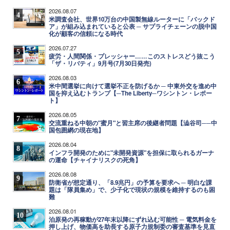
2026.08.07
4
米調査会社、世界10万台の中国製無線ルーターに「バックド
ア」が組み込まれていると公表 ─ サプライチェーンの脱中国
化が顧客の信頼になる時代
2026.07.27
5
疲労・人間関係・プレッシャー……このストレスどう抜こう
「ザ・リバティ」9月号(7月30日発売)
2026.08.03
6
米中間選挙に向けて選挙不正を防げるか ─ 中東外交を進め中
国を抑え込むトランプ【─The Liberty─ワシントン・レポー
ト】
2026.08.05
7
交流重ねる中朝の"蜜月"と習主席の後継者問題【澁谷司──中
国包囲網の現在地】
2026.08.04
8
インフラ開発のために"未開発資源"を担保に取られるガーナ
の運命【チャイナリスクの死角】
2026.08.08
9
防衛省が想定通り、「8.9兆円」の予算を要求へ ─ 明白な課
題は「隊員集め」で、少子化で現状の規模を維持するのも困
難
2026.08.01
10
泊原発の再稼動が27年末以降にずれ込む可能性 ─ 電気料金を
押し上げ、物価高を助長する原子力規制委の審査基準を見直