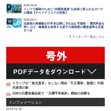
2026.08.04
9
インフラ開発のために"未開発資源"を担保に取られるガーナ
の運命【チャイナリスクの死角】
2026.08.01
10
泊原発の再稼動が27年末以降にずれ込む可能性 ─ 電気料金を
押し上げ、物価高を助長する原子力規制委の審査基準を見直
すべき
ランキング一覧はこちら
トランプが「敗北宣言」をしない理由「不正選挙」疑惑に 中国
共産党の影
G20の日露首脳会談で 「日露平和条約」締結の決断を
インフォメーション
2019.10.18