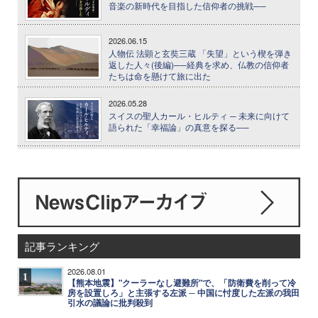
音楽の新時代を目指した信仰者の挑戦──
2026.06.15
人物伝 法顕と玄奘三蔵 「失望」という楔を弾き
返した人々(後編)──経典を求め、仏教の信仰者
たちは命を懸けて旅に出た
2026.05.28
スイスの聖人カール・ヒルティ ─ 未来に向けて
語られた「幸福論」の真意を探る──
記事ランキング
2026.08.01
1
【熊本地震】"クーラーなし避難所"で、「防衛費を削って冷
房を設置しろ」と主張する左派 ─ 中国に忖度した左派の我田
引水の議論に批判殺到