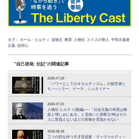
タグ：
カール・ヒルティ
造物主
教育
人物伝
スイスの聖人
平和主義者
正義
信仰心
"自己啓発: 伝記"の関連記事
2026.07.29
「パワーとしてのオカルティズム」の探究者た
ち ──シラー、ゲーテ、シュタイナー
2026.07.20
人物伝 ヒルティ(後編)──「社会主義の本質は嫉
妬と憎しみにある」と見抜いた洞察力/神はその
人に背負えないほどの荷物を背負わせない
2026.06.29
三つの顔を持つ天才音楽家・ヴィヴァルディ ─