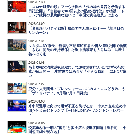
2026.07.30
2
「コロナ対策の顔」ファウチ氏の「公の場の発言と矛盾する
日記公開」「公聴会で100回以上の黙秘権行使」が物議 ─ ト
ランプ政権の最終的な狙いは「中国の責任追及」にある
2026.08.02
3
【名画座リバティ (29)】映画で学ぶ偉人伝(1)──『若き日の
リンカーン』
2026.07.31
4
マムダニNY市長、裕福な不動産所有者の個人情報公開で物議
─ さらに同氏の支持母体には親中活動家も入り込み、共産主
義へばく進
2026.08.06
5
高市政権の消費減税決定に、"公約に掲げていた"はずの与野
党が猛反発 ─ 一歩前進ではあるが「小さな政府」にはほど遠
い
2026.07.27
6
疲労・人間関係・プレッシャー……このストレスどう抜こう
「ザ・リバティ」9月号(7月30日発売)
2026.08.03
7
米中間選挙に向けて選挙不正を防げるか ─ 中東外交を進め中
国を抑え込むトランプ【─The Liberty─ワシントン・レポー
ト】
2026.08.05
8
交流重ねる中朝の"蜜月"と習主席の後継者問題【澁谷司──中
国包囲網の現在地】