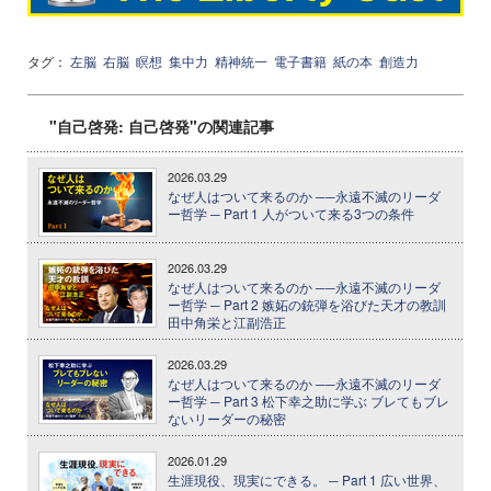
タグ：
左脳
右脳
瞑想
集中力
精神統一
電子書籍
紙の本
創造力
"自己啓発: 自己啓発"の関連記事
2026.03.29
なぜ人はついて来るのか ──永遠不滅のリーダ
ー哲学 ─ Part 1 人がついて来る3つの条件
2026.03.29
なぜ人はついて来るのか ──永遠不滅のリーダ
ー哲学 ─ Part 2 嫉妬の銃弾を浴びた天才の教訓
田中角栄と江副浩正
2026.03.29
なぜ人はついて来るのか ──永遠不滅のリーダ
ー哲学 ─ Part 3 松下幸之助に学ぶ ブレてもブレ
ないリーダーの秘密
2026.01.29
生涯現役、現実にできる。 ─ Part 1 広い世界、