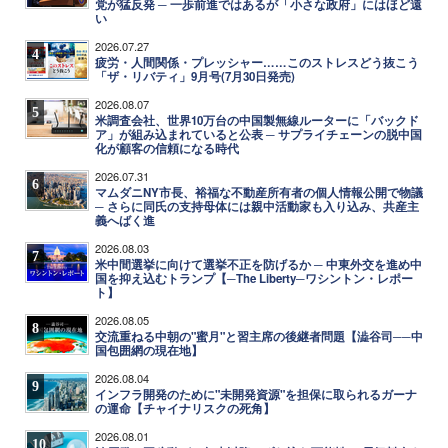
党が猛反発 ─ 一歩前進ではあるが「小さな政府」にはほど遠
い
2026.07.27
4
疲労・人間関係・プレッシャー……このストレスどう抜こう
「ザ・リバティ」9月号(7月30日発売)
2026.08.07
5
米調査会社、世界10万台の中国製無線ルーターに「バックド
ア」が組み込まれていると公表 ─ サプライチェーンの脱中国
化が顧客の信頼になる時代
2026.07.31
6
マムダニNY市長、裕福な不動産所有者の個人情報公開で物議
─ さらに同氏の支持母体には親中活動家も入り込み、共産主
義へばく進
2026.08.03
7
米中間選挙に向けて選挙不正を防げるか ─ 中東外交を進め中
国を抑え込むトランプ【─The Liberty─ワシントン・レポー
ト】
2026.08.05
8
交流重ねる中朝の"蜜月"と習主席の後継者問題【澁谷司──中
国包囲網の現在地】
2026.08.04
9
インフラ開発のために"未開発資源"を担保に取られるガーナ
の運命【チャイナリスクの死角】
2026.08.01
10