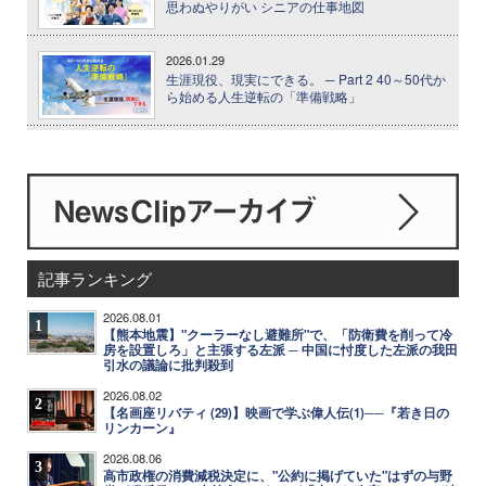
思わぬやりがい シニアの仕事地図
2026.01.29
生涯現役、現実にできる。 ─ Part 2 40～50代か
ら始める人生逆転の「準備戦略」
記事ランキング
2026.08.01
1
【熊本地震】"クーラーなし避難所"で、「防衛費を削って冷
房を設置しろ」と主張する左派 ─ 中国に忖度した左派の我田
引水の議論に批判殺到
2026.08.02
2
【名画座リバティ (29)】映画で学ぶ偉人伝(1)──『若き日の
リンカーン』
2026.08.06
3
高市政権の消費減税決定に、"公約に掲げていた"はずの与野