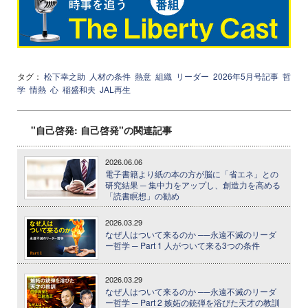
タグ：
松下幸之助
人材の条件
熱意
組織
リーダー
2026年5月号記事
哲
学
情熱
心
稲盛和夫
JAL再生
"自己啓発: 自己啓発"の関連記事
2026.06.06
電子書籍より紙の本の方が脳に「省エネ」との
研究結果 ─ 集中力をアップし、創造力を高める
「読書瞑想」の勧め
2026.03.29
なぜ人はついて来るのか ──永遠不滅のリーダ
ー哲学 ─ Part 1 人がついて来る3つの条件
2026.03.29
なぜ人はついて来るのか ──永遠不滅のリーダ
ー哲学 ─ Part 2 嫉妬の銃弾を浴びた天才の教訓