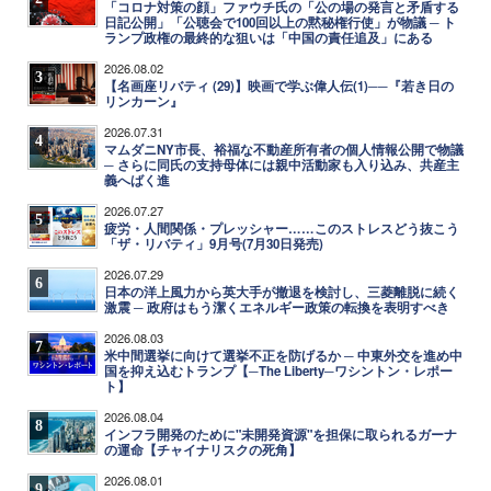
「コロナ対策の顔」ファウチ氏の「公の場の発言と矛盾する
日記公開」「公聴会で100回以上の黙秘権行使」が物議 ─ ト
ランプ政権の最終的な狙いは「中国の責任追及」にある
2026.08.02
3
【名画座リバティ (29)】映画で学ぶ偉人伝(1)──『若き日の
リンカーン』
2026.07.31
4
マムダニNY市長、裕福な不動産所有者の個人情報公開で物議
─ さらに同氏の支持母体には親中活動家も入り込み、共産主
義へばく進
2026.07.27
5
疲労・人間関係・プレッシャー……このストレスどう抜こう
「ザ・リバティ」9月号(7月30日発売)
2026.07.29
6
日本の洋上風力から英大手が撤退を検討し、三菱離脱に続く
激震 ─ 政府はもう潔くエネルギー政策の転換を表明すべき
2026.08.03
7
米中間選挙に向けて選挙不正を防げるか ─ 中東外交を進め中
国を抑え込むトランプ【─The Liberty─ワシントン・レポー
ト】
2026.08.04
8
インフラ開発のために"未開発資源"を担保に取られるガーナ
の運命【チャイナリスクの死角】
2026.08.01
9