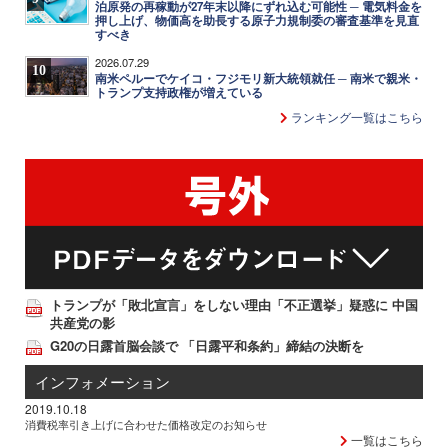
泊原発の再稼動が27年末以降にずれ込む可能性 ─ 電気料金を
押し上げ、物価高を助長する原子力規制委の審査基準を見直
すべき
2026.07.29
10
南米ペルーでケイコ・フジモリ新大統領就任 ─ 南米で親米・
トランプ支持政権が増えている
ランキング一覧はこちら
トランプが「敗北宣言」をしない理由「不正選挙」疑惑に 中国
共産党の影
G20の日露首脳会談で 「日露平和条約」締結の決断を
インフォメーション
2019.10.18
消費税率引き上げに合わせた価格改定のお知らせ
一覧はこちら