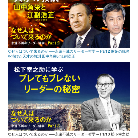
なぜ人はついて来るのか ──永遠不滅のリーダー哲学 ─ Part 2 嫉妬の銃弾
を浴びた天才の教訓 田中角栄と江副浩正
なぜ人はついて来るのか ──永遠不滅のリーダー哲学 ─ Part 3 松下幸之助