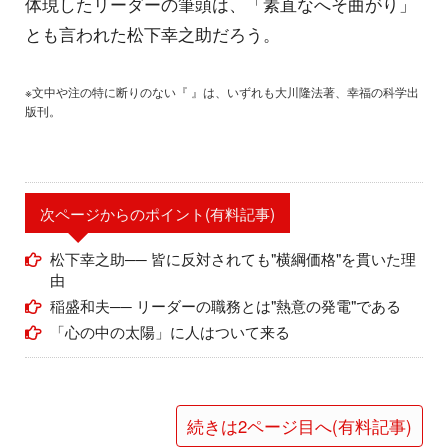
体現したリーダーの筆頭は、「素直なへそ曲がり」
とも言われた松下幸之助だろう。
※文中や注の特に断りのない『 』は、いずれも大川隆法著、幸福の科学出
版刊。
次ページからのポイント(有料記事)
松下幸之助── 皆に反対されても"横綱価格"を貫いた理
由
稲盛和夫── リーダーの職務とは"熱意の発電"である
「心の中の太陽」に人はついて来る
続きは2ページ目へ(有料記事)