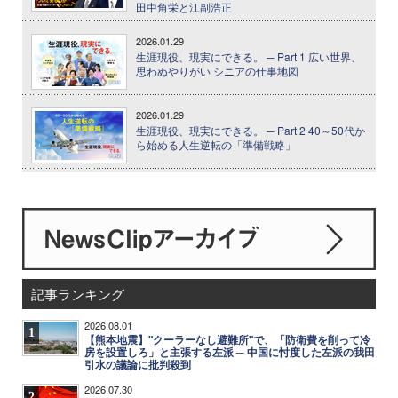
田中角栄と江副浩正
2026.01.29
生涯現役、現実にできる。 ─ Part 1 広い世界、
思わぬやりがい シニアの仕事地図
2026.01.29
生涯現役、現実にできる。 ─ Part 2 40～50代か
ら始める人生逆転の「準備戦略」
記事ランキング
2026.08.01
1
【熊本地震】"クーラーなし避難所"で、「防衛費を削って冷
房を設置しろ」と主張する左派 ─ 中国に忖度した左派の我田
引水の議論に批判殺到
2026.07.30
2