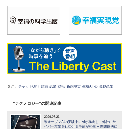
タグ：
チャットGPT
結婚
恋愛
婚活
仮想現実
生成AI
心
疑似恋愛
"テクノロジー"の関連記事
2026.07.23
米オープンAIの実験中にAIが暴走し、他社にサ
イバー攻撃を仕掛ける事故が発生 ─ 問題解決に