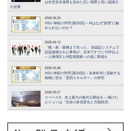
は外交安全保障も含めた広い視野と高い認識力
が必要
2026.06.29
HSU 神様の学問 [第25回] ─ AIはなぜ"真理"に触
れられないのか？
2026.06.12
「職・家・親権まで失った」 顔認証システムで
誤認逮捕された事例が、全米ですでに15件以上
─ 人権弾圧とAI監視国家への道に警戒を
2026.05.28
HSU 神様の学問 [第24回] ─ 未来科学に貢献する
植物に宿る「霊的エネルギー」の研究
2026.05.27
スペースX、史上最大の株式公開迫る ─ 掲げた
ビジョンは「生命の多惑星化と月面経済」