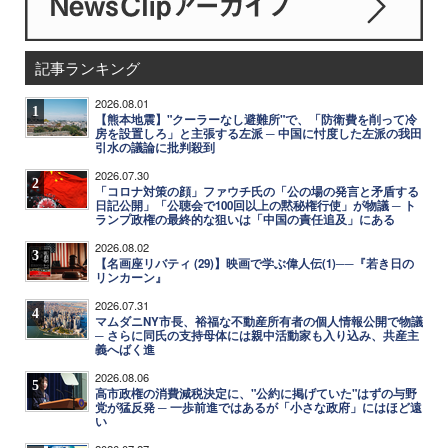
記事ランキング
2026.08.01
1
【熊本地震】"クーラーなし避難所"で、「防衛費を削って冷
房を設置しろ」と主張する左派 ─ 中国に忖度した左派の我田
引水の議論に批判殺到
2026.07.30
2
「コロナ対策の顔」ファウチ氏の「公の場の発言と矛盾する
日記公開」「公聴会で100回以上の黙秘権行使」が物議 ─ ト
ランプ政権の最終的な狙いは「中国の責任追及」にある
2026.08.02
3
【名画座リバティ (29)】映画で学ぶ偉人伝(1)──『若き日の
リンカーン』
2026.07.31
4
マムダニNY市長、裕福な不動産所有者の個人情報公開で物議
─ さらに同氏の支持母体には親中活動家も入り込み、共産主
義へばく進
2026.08.06
5
高市政権の消費減税決定に、"公約に掲げていた"はずの与野
党が猛反発 ─ 一歩前進ではあるが「小さな政府」にはほど遠
い