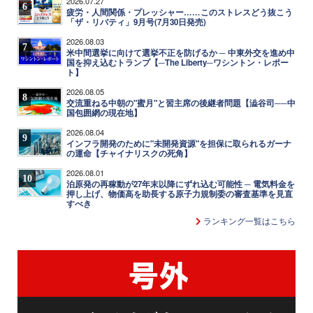
2026.07.27
6
疲労・人間関係・プレッシャー……このストレスどう抜こう
「ザ・リバティ」9月号(7月30日発売)
2026.08.03
7
米中間選挙に向けて選挙不正を防げるか ─ 中東外交を進め中
国を抑え込むトランプ【─The Liberty─ワシントン・レポー
ト】
2026.08.05
8
交流重ねる中朝の"蜜月"と習主席の後継者問題【澁谷司──中
国包囲網の現在地】
2026.08.04
9
インフラ開発のために"未開発資源"を担保に取られるガーナ
の運命【チャイナリスクの死角】
2026.08.01
10
泊原発の再稼動が27年末以降にずれ込む可能性 ─ 電気料金を
押し上げ、物価高を助長する原子力規制委の審査基準を見直
すべき
ランキング一覧はこちら