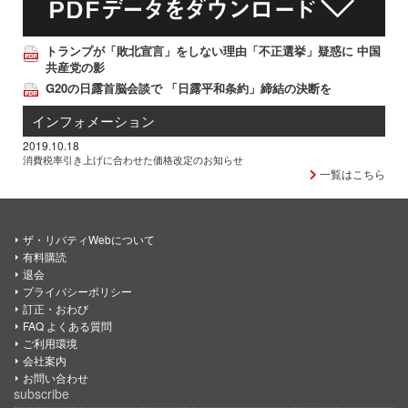
トランプが「敗北宣言」をしない理由「不正選挙」疑惑に 中国
共産党の影
G20の日露首脳会談で 「日露平和条約」締結の決断を
インフォメーション
2019.10.18
消費税率引き上げに合わせた価格改定のお知らせ
一覧はこちら
ザ・リバティWebについて
有料購読
退会
プライバシーポリシー
訂正・おわび
FAQ よくある質問
ご利用環境
会社案内
お問い合わせ
subscribe