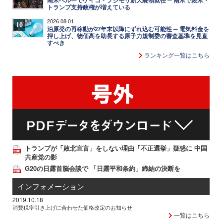
南米ペルーでケイコ・フジモリ新大統領就任 ─ 南米で親米・
トランプ支持政権が増えている
2026.08.01
10
泊原発の再稼動が27年末以降にずれ込む可能性 ─ 電気料金を
押し上げ、物価高を助長する原子力規制委の審査基準を見直
すべき
ランキング一覧はこちら
トランプが「敗北宣言」をしない理由「不正選挙」疑惑に 中国
共産党の影
G20の日露首脳会談で 「日露平和条約」締結の決断を
インフォメーション
2019.10.18
消費税率引き上げに合わせた価格改定のお知らせ
一覧はこちら