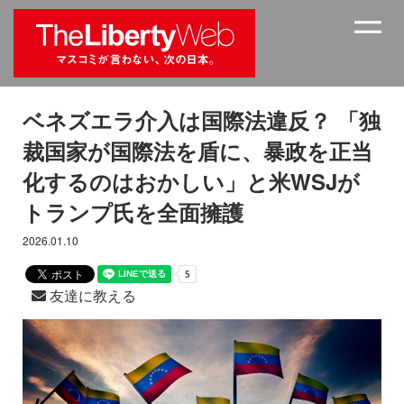
ベネズエラ介入は国際法違反？ 「独
裁国家が国際法を盾に、暴政を正当
化するのはおかしい」と米WSJが
トランプ氏を全面擁護
2026.01.10
友達に教える