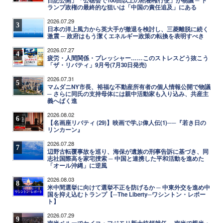
日記公開」「公聴会で100回以上の黙秘権行使」が物議 ─ ト
ランプ政権の最終的な狙いは「中国の責任追及」にある
2026.07.29
3
日本の洋上風力から英大手が撤退を検討し、三菱離脱に続く
激震 ─ 政府はもう潔くエネルギー政策の転換を表明すべき
2026.07.27
4
疲労・人間関係・プレッシャー……このストレスどう抜こう
「ザ・リバティ」9月号(7月30日発売)
2026.07.31
5
マムダニNY市長、裕福な不動産所有者の個人情報公開で物議
─ さらに同氏の支持母体には親中活動家も入り込み、共産主
義へばく進
2026.08.02
6
【名画座リバティ (29)】映画で学ぶ偉人伝(1)──『若き日の
リンカーン』
2026.07.28
7
辺野古転覆事故を巡り、海保が遺族の刑事告訴に基づき、同
志社国際高を家宅捜索 ─ 中国と連携した平和活動を進めた
「オール沖縄」に逆風
2026.08.03
8
米中間選挙に向けて選挙不正を防げるか ─ 中東外交を進め中
国を抑え込むトランプ【─The Liberty─ワシントン・レポー
ト】
2026.07.29
9