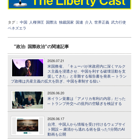
タグ：
中国
人権弾圧
国際法
独裁国家
国連
介入
世界正義
武力行使
ベネズエラ
"政治: 国際政治"の関連記事
2026.07.21
米国務省、「キューバが米政府内に深くマルク
ス主義を浸透させ、中国を利する破壊活動を支
援してきた」と非難する報告書を発表 ─ トラン
プ政権は共産主義の拡大を防ぎ、中国を牽制する狙い
2026.06.20
米イラン覚書は「アメリカ有利の内容」だった
─ トランプ外交への批判の空騒ぎを検証する
2026.06.17
台湾、中国人から情報を受け付けるウェブサイ
ト開設 ─ 粛清から逃れる術を扱った1分間のAI
動画も公開