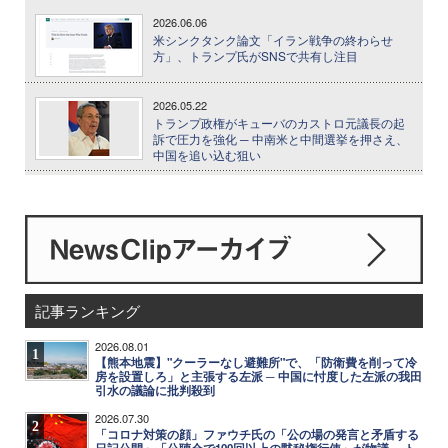
2026.06.06
米シンクタンク論文「イラン戦争の終わらせ
方」、トランプ氏がSNSで共有し注目
2026.05.22
トランプ政権がキューバのカストロ元議長の起
訴で圧力を強化 ─ 中南米と中間選挙を押さえ、
中国を追い込む狙い
記事ランキング
2026.08.01
1
【熊本地震】"クーラーなし避難所"で、「防衛費を削って冷
房を設置しろ」と主張する左派 ─ 中国に忖度した左派の我田
引水の議論に批判殺到
2026.07.30
2
「コロナ対策の顔」ファウチ氏の「公の場の発言と矛盾する