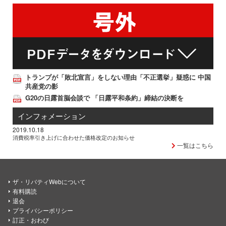
トランプが「敗北宣言」をしない理由「不正選挙」疑惑に 中国
共産党の影
G20の日露首脳会談で 「日露平和条約」締結の決断を
インフォメーション
2019.10.18
消費税率引き上げに合わせた価格改定のお知らせ
一覧はこちら
ザ・リバティWebについて
有料購読
退会
プライバシーポリシー
訂正・おわび