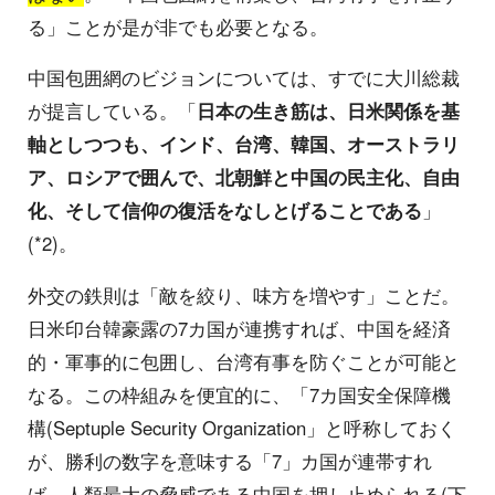
る」ことが是が非でも必要となる。
中国包囲網のビジョンについては、すでに大川総裁
が提言している。「
日本の生き筋は、日米関係を基
軸としつつも、インド、台湾、韓国、オーストラリ
ア、ロシアで囲んで、北朝鮮と中国の民主化、自由
化、そして信仰の復活をなしとげることである
」
(*2)。
外交の鉄則は「敵を絞り、味方を増やす」ことだ。
日米印台韓豪露の7カ国が連携すれば、中国を経済
的・軍事的に包囲し、台湾有事を防ぐことが可能と
なる。この枠組みを便宜的に、「7カ国安全保障機
構(Septuple Security Organization」と呼称しておく
が、勝利の数字を意味する「7」カ国が連帯すれ
ば、人類最大の脅威である中国を押し止められる(下