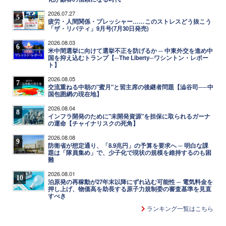
2026.07.27
5
疲労・人間関係・プレッシャー……このストレスどう抜こう
「ザ・リバティ」9月号(7月30日発売)
2026.08.03
6
米中間選挙に向けて選挙不正を防げるか ─ 中東外交を進め中
国を抑え込むトランプ【─The Liberty─ワシントン・レポー
ト】
2026.08.05
7
交流重ねる中朝の"蜜月"と習主席の後継者問題【澁谷司──中
国包囲網の現在地】
2026.08.04
8
インフラ開発のために"未開発資源"を担保に取られるガーナ
の運命【チャイナリスクの死角】
2026.08.08
9
防衛省が想定通り、「8.9兆円」の予算を要求へ ─ 明白な課
題は「隊員集め」で、少子化で現状の規模を維持するのも困
難
2026.08.01
10
泊原発の再稼動が27年末以降にずれ込む可能性 ─ 電気料金を
押し上げ、物価高を助長する原子力規制委の審査基準を見直
すべき
ランキング一覧はこちら