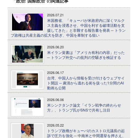
"政治: 国際政治"の関連記事
2026.07.21
米国務省、「キューバが米政府内に深くマルク
ス主義を浸透させ、中国を利する破壊活動を支
援してきた」と非難する報告書を発表 ─ トラン
プ政権は共産主義の拡大を防ぎ、中国を牽制する狙い
2026.06.20
米イラン覚書は「アメリカ有利の内容」だった
─ トランプ外交への批判の空騒ぎを検証する
2026.06.17
台湾、中国人から情報を受け付けるウェブサイ
ト開設 ─ 粛清から逃れる術を扱った1分間のAI
動画も公開
2026.06.06
米シンクタンク論文「イラン戦争の終わらせ
方」、トランプ氏がSNSで共有し注目
2026.05.22
トランプ政権がキューバのカストロ元議長の起
訴で圧力を強化 ─ 中南米と中間選挙を押さえ、