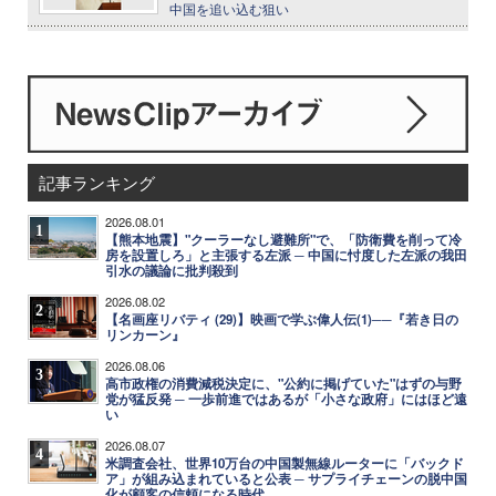
中国を追い込む狙い
記事ランキング
2026.08.01
1
【熊本地震】"クーラーなし避難所"で、「防衛費を削って冷
房を設置しろ」と主張する左派 ─ 中国に忖度した左派の我田
引水の議論に批判殺到
2026.08.02
2
【名画座リバティ (29)】映画で学ぶ偉人伝(1)──『若き日の
リンカーン』
2026.08.06
3
高市政権の消費減税決定に、"公約に掲げていた"はずの与野
党が猛反発 ─ 一歩前進ではあるが「小さな政府」にはほど遠
い
2026.08.07
4
米調査会社、世界10万台の中国製無線ルーターに「バックド
ア」が組み込まれていると公表 ─ サプライチェーンの脱中国
化が顧客の信頼になる時代