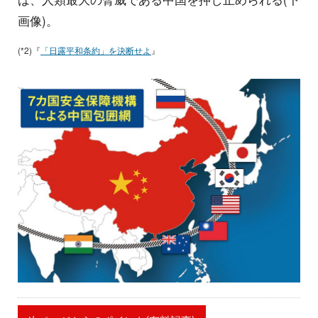
画像)。
(*2)『
「日露平和条約」を決断せよ
』