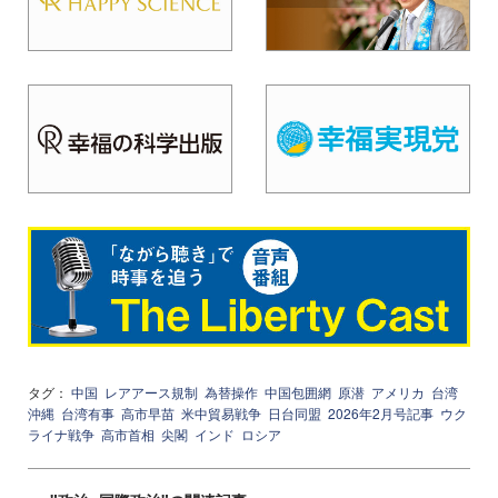
タグ：
中国
レアアース規制
為替操作
中国包囲網
原潜
アメリカ
台湾
沖縄
台湾有事
高市早苗
米中貿易戦争
日台同盟
2026年2月号記事
ウク
ライナ戦争
高市首相
尖閣
インド
ロシア