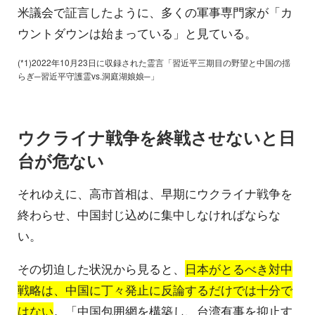
米議会で証言したように、多くの軍事専門家が「カ
ウントダウンは始まっている」と見ている。
(*1)2022年10月23日に収録された霊言「習近平三期目の野望と中国の揺
らぎ─習近平守護霊vs.洞庭湖娘娘─」
ウクライナ戦争を終戦させないと日
台が危ない
それゆえに、高市首相は、早期にウクライナ戦争を
終わらせ、中国封じ込めに集中しなければならな
い。
その切迫した状況から見ると、
日本がとるべき対中
戦略は、中国に丁々発止に反論するだけでは十分で
はない
。「中国包囲網を構築し、台湾有事を抑止す