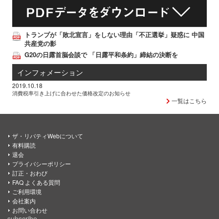
トランプが「敗北宣言」をしない理由「不正選挙」疑惑に 中国
共産党の影
G20の日露首脳会談で 「日露平和条約」締結の決断を
インフォメーション
2019.10.18
消費税率引き上げに合わせた価格改定のお知らせ
一覧はこちら
ザ・リバティWebについて
有料購読
退会
プライバシーポリシー
訂正・おわび
FAQ よくある質問
ご利用環境
会社案内
お問い合わせ
subscribe