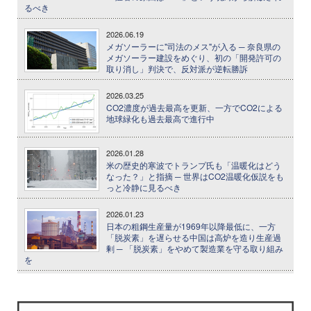
るべき
2026.06.19
メガソーラーに"司法のメス"が入る ─ 奈良県の
メガソーラー建設をめぐり、初の「開発許可の
取り消し」判決で、反対派が逆転勝訴
2026.03.25
CO2濃度が過去最高を更新、一方でCO2による
地球緑化も過去最高で進行中
2026.01.28
米の歴史的寒波でトランプ氏も「温暖化はどう
なった？」と指摘 ─ 世界はCO2温暖化仮説をも
っと冷静に見るべき
2026.01.23
日本の粗鋼生産量が1969年以降最低に、一方
「脱炭素」を遅らせる中国は高炉を造り生産過
剰 ─ 「脱炭素」をやめて製造業を守る取り組み
を