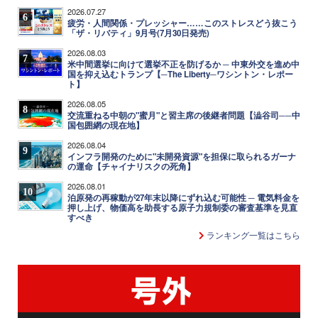
2026.07.27
6
疲労・人間関係・プレッシャー……このストレスどう抜こう
「ザ・リバティ」9月号(7月30日発売)
2026.08.03
7
米中間選挙に向けて選挙不正を防げるか ─ 中東外交を進め中
国を抑え込むトランプ【─The Liberty─ワシントン・レポー
ト】
2026.08.05
8
交流重ねる中朝の"蜜月"と習主席の後継者問題【澁谷司──中
国包囲網の現在地】
2026.08.04
9
インフラ開発のために"未開発資源"を担保に取られるガーナ
の運命【チャイナリスクの死角】
2026.08.01
10
泊原発の再稼動が27年末以降にずれ込む可能性 ─ 電気料金を
押し上げ、物価高を助長する原子力規制委の審査基準を見直
すべき
ランキング一覧はこちら