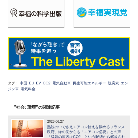
タグ：
中国
EU
EV
CO2
電気自動車
再生可能エネルギー
脱炭素
エン
ジン車
電気料金
"社会: 環境"の関連記事
2026.06.27
熱波の中でさえエアコン控えを勧めるフランス
政府、緑の党からも「エアコン必要」との声 ─
「猛暑の原因はCO2」という呪縛から解放され