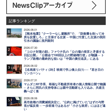
記事ランキング
2026.08.01
1
【熊本地震】"クーラーなし避難所"で、「防衛費を削って冷
房を設置しろ」と主張する左派 ─ 中国に忖度した左派の我田
引水の議論に批判殺到
2026.07.30
2
「コロナ対策の顔」ファウチ氏の「公の場の発言と矛盾する
日記公開」「公聴会で100回以上の黙秘権行使」が物議 ─ ト
ランプ政権の最終的な狙いは「中国の責任追及」にある
2026.08.02
3
【名画座リバティ (29)】映画で学ぶ偉人伝(1)──『若き日の
リンカーン』
2026.07.31
4
マムダニNY市長、裕福な不動産所有者の個人情報公開で物議
─ さらに同氏の支持母体には親中活動家も入り込み、共産主
義へばく進
2026.08.06
5
高市政権の消費減税決定に、"公約に掲げていた"はずの与野
党が猛反発 ─ 一歩前進ではあるが「小さな政府」にはほど遠
い