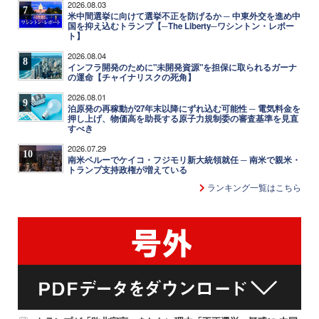
2026.08.03
7
米中間選挙に向けて選挙不正を防げるか ─ 中東外交を進め中
国を抑え込むトランプ【─The Liberty─ワシントン・レポー
ト】
2026.08.04
8
インフラ開発のために"未開発資源"を担保に取られるガーナ
の運命【チャイナリスクの死角】
2026.08.01
9
泊原発の再稼動が27年末以降にずれ込む可能性 ─ 電気料金を
押し上げ、物価高を助長する原子力規制委の審査基準を見直
すべき
2026.07.29
10
南米ペルーでケイコ・フジモリ新大統領就任 ─ 南米で親米・
トランプ支持政権が増えている
ランキング一覧はこちら