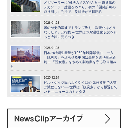
メガソーラーに"司法のメス"が入る ─ 奈良県の
メガソーラー建設をめぐり、初の「開発許可の
取り消し」判決で、反対派が逆転勝訴
2026.01.28
米の歴史的寒波でトランプ氏も「温暖化はどう
なった？」と指摘 ─ 世界はCO2温暖化仮説をも
っと冷静に見るべき
2026.01.23
日本の粗鋼生産量が1969年以降最低に、一方
「脱炭素」を遅らせる中国は高炉を造り生産過
剰 ─ 「脱炭素」をやめて製造業を守る取り組み
を
2025.12.24
ビル・ゲイツ氏もようやく回心 気候変動で人類
は滅亡しない──世界は「脱炭素」から撤退して
いる ─ ニュースのミカタ 2