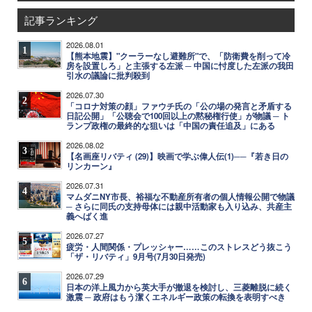
記事ランキング
2026.08.01
1
【熊本地震】"クーラーなし避難所"で、「防衛費を削って冷
房を設置しろ」と主張する左派 ─ 中国に忖度した左派の我田
引水の議論に批判殺到
2026.07.30
2
「コロナ対策の顔」ファウチ氏の「公の場の発言と矛盾する
日記公開」「公聴会で100回以上の黙秘権行使」が物議 ─ ト
ランプ政権の最終的な狙いは「中国の責任追及」にある
2026.08.02
3
【名画座リバティ (29)】映画で学ぶ偉人伝(1)──『若き日の
リンカーン』
2026.07.31
4
マムダニNY市長、裕福な不動産所有者の個人情報公開で物議
─ さらに同氏の支持母体には親中活動家も入り込み、共産主
義へばく進
2026.07.27
5
疲労・人間関係・プレッシャー……このストレスどう抜こう
「ザ・リバティ」9月号(7月30日発売)
2026.07.29
6
日本の洋上風力から英大手が撤退を検討し、三菱離脱に続く
激震 ─ 政府はもう潔くエネルギー政策の転換を表明すべき