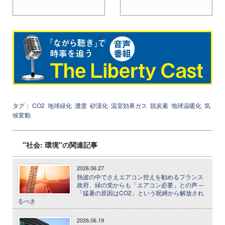
タグ：
CO2
地球緑化
濃度
砂漠化
温室効果ガス
脱炭素
地球温暖化
気
候変動
"社会: 環境"の関連記事
2026.06.27
熱波の中でさえエアコン控えを勧めるフランス
政府、緑の党からも「エアコン必要」との声 ─
「猛暑の原因はCO2」という呪縛から解放され
るべき
2026.06.19