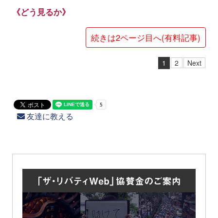
《どう見るか》
続きは2ページ目へ(有料記事)
1
2
Next
友達に教える