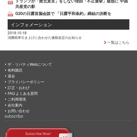
トランプが「敗北宣言」をしない理由「不正選挙」疑惑に 中国
共産党の影
G20の日露首脳会談で 「日露平和条約」締結の決断を
インフォメーション
2019.10.18
消費税率引き上げに合わせた価格改定のお知らせ
一覧はこちら
ザ・リバティWebについて
有料購読
退会
プライバシーポリシー
訂正・おわび
FAQ よくある質問
ご利用環境
会社案内
お問い合わせ
subscribe