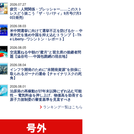
2026.07.27
疲労・人間関係・プレッシャー……このスト
レスどう抜こう「ザ・リバティ」9月号(7月3
0日発売)
2026.08.03
米中間選挙に向けて選挙不正を防げるか ─ 中
東外交を進め中国を抑え込むトランプ【─Th
e Liberty─ワシントン・レポート】
2026.08.05
交流重ねる中朝の"蜜月"と習主席の後継者問
題【澁谷司──中国包囲網の現在地】
2026.08.04
インフラ開発のために"未開発資源"を担保に
取られるガーナの運命【チャイナリスクの死
角】
2026.08.01
泊原発の再稼動が27年末以降にずれ込む可能
性 ─ 電気料金を押し上げ、物価高を助長する
原子力規制委の審査基準を見直すべき
ランキング一覧はこちら