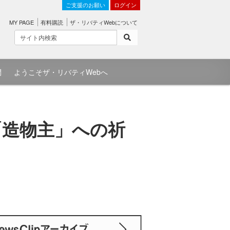
ご支援のお願い
ログイン
MY PAGE
有料購読
ザ・リバティWebについて
問
ようこそザ・リバティWebへ
「造物主」への祈