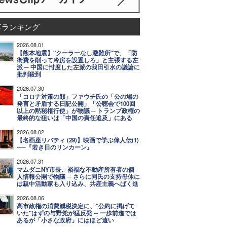
事ランキング
2026.08.01
【熊本地震】"クーラーなし避難所"で、「防
衛費を削って冷房を設置しろ」と主張する左
派 ─ 中国に忖度した左派の我田引水の議論に
批判殺到
2026.07.30
「コロナ対策の顔」ファウチ氏の「公の場の
発言と矛盾する日記公開」「公聴会で100回
以上の黙秘権行使」が物議 ─ トランプ政権の
最終的な狙いは「中国の責任追及」にある
2026.08.02
【名画座リバティ (29)】映画で学ぶ偉人伝(1)
──『若き日のリンカーン』
2026.07.31
マムダニNY市長、裕福な不動産所有者の個
人情報公開で物議 ─ さらに同氏の支持母体に
は親中活動家も入り込み、共産主義へばく進
2026.08.06
高市政権の消費減税決定に、"公約に掲げて
いた"はずの与野党が猛反発 ─ 一歩前進では
あるが「小さな政府」にはほど遠い