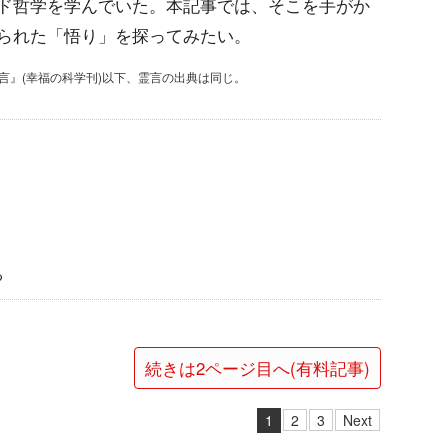
ド哲学を学んでいた。本記事では、そこを手がか
られた「悟り」を探ってみたい。
霊言』(幸福の科学刊)以下、霊言の出典は同じ。
る
続きは2ページ目へ(有料記事)
1
2
3
Next