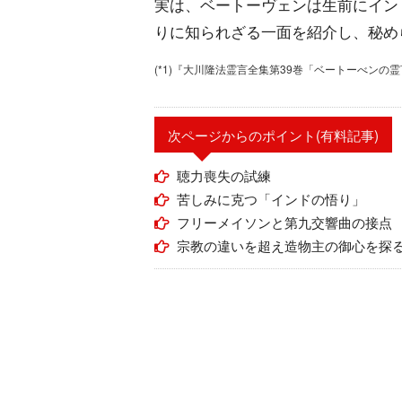
実は、ベートーヴェンは生前にイン
りに知られざる一面を紹介し、秘め
(*1)『大川隆法霊言全集第39巻「ベートーべンの
次ページからのポイント(有料記事)
聴力喪失の試練
苦しみに克つ「インドの悟り」
フリーメイソンと第九交響曲の接点
宗教の違いを超え造物主の御心を探