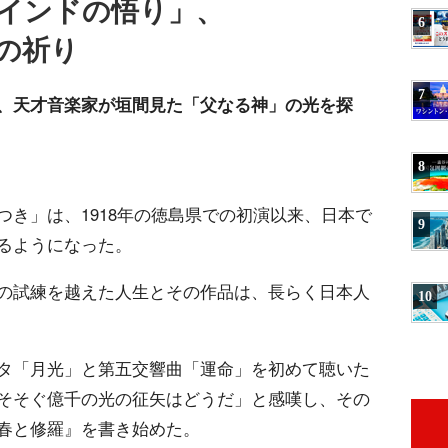
インドの悟り」、
6
の祈り
7
、天才音楽家が垣間見た「父なる神」の光を探
8
き」は、1918年の徳島県での初演以来、日本で
9
るようになった。
の試練を越えた人生とその作品は、長らく日本人
10
タ「月光」と第五交響曲「運命」を初めて聴いた
そそぐ億千の光の征矢はどうだ」と感嘆し、その
春と修羅』を書き始めた。