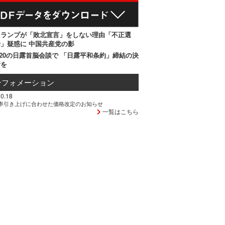
トランプが「敗北宣言」をしない理由「不正選
」疑惑に 中国共産党の影
20の日露首脳会談で 「日露平和条約」締結の決
断を
ンフォメーション
0.18
率引き上げに合わせた価格改定のお知らせ
一覧はこちら