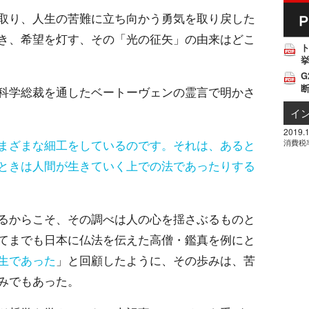
取り、人生の苦難に立ち向かう勇気を取り戻した
き、希望を灯す、その「光の征矢」の由来はどこ
挙
G
科学総裁を通したベートーヴェンの霊言で明かさ
イ
2019.1
消費税
まざまな細工をしているのです。それは、あると
ときは人間が生きていく上での法であったりする
るからこそ、その調べは人の心を揺さぶるものと
てまでも日本に仏法を伝えた高僧・鑑真を例にと
生であった
」と回顧したように、その歩みは、苦
みでもあった。