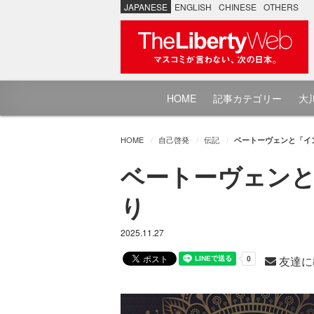
JAPANESE
ENGLISH
CHINESE
OTHERS
HOME
記事カテゴリー
大川
HOME
自己啓発
伝記
ベートーヴェンと「イ
ベートーヴェン
り
2025.11.27
友達に