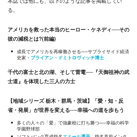
本誌では他にも、以下のような記事を掲載してい
る。
アメリカを救った本当のヒーロー・ケネディ──その
彼の減税とは?(前編)
成長でアメリカを再稼働させる──サプライサイド経済
史家・
ブライアン・ドミトロヴィッチ博士
千代の富士と北の湖、そして雷電──『天御祖神の武
士道』を体現した三人の力士
【地域シリーズ 栃木・群馬・茨城】「愛・知・反
省・発展」が世界を変える──幸福への道を歩もう
多くの人々の「愛」で強豪校に打ち勝つ──幸福の科学
学園野球部
ソフトバンク育成指名
、指名直前インタ
エミール選手