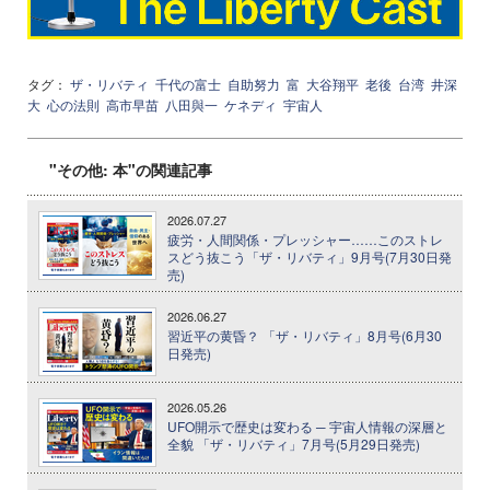
タグ：
ザ・リバティ
千代の富士
自助努力
富
大谷翔平
老後
台湾
井深
大
心の法則
高市早苗
八田與一
ケネディ
宇宙人
"その他: 本"の関連記事
2026.07.27
疲労・人間関係・プレッシャー……このストレ
スどう抜こう「ザ・リバティ」9月号(7月30日発
売)
2026.06.27
習近平の黄昏？ 「ザ・リバティ」8月号(6月30
日発売)
2026.05.26
UFO開示で歴史は変わる ─ 宇宙人情報の深層と
全貌 「ザ・リバティ」7月号(5月29日発売)