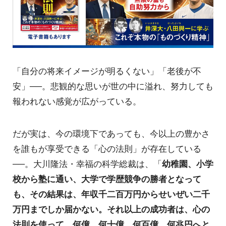
「自分の将来イメージが明るくない」「老後が不
安」──。悲観的な思いが世の中に溢れ、努力しても
報われない感覚が広がっている。
だが実は、今の環境下であっても、今以上の豊かさ
を誰もが享受できる「心の法則」が存在している
──。大川隆法・幸福の科学総裁は、「
幼稚園、小学
校から塾に通い、大学で学歴競争の勝者となって
も、その結果は、年収千二百万円からせいぜい二千
万円までしか届かない。それ以上の成功者は、心の
法則を使って、何億、何十億、何百億、何兆円へと