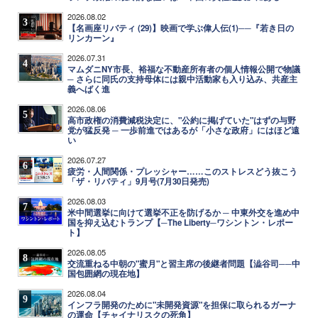
2026.08.02
3
【名画座リバティ (29)】映画で学ぶ偉人伝(1)──『若き日の
リンカーン』
2026.07.31
4
マムダニNY市長、裕福な不動産所有者の個人情報公開で物議
─ さらに同氏の支持母体には親中活動家も入り込み、共産主
義へばく進
2026.08.06
5
高市政権の消費減税決定に、"公約に掲げていた"はずの与野
党が猛反発 ─ 一歩前進ではあるが「小さな政府」にはほど遠
い
2026.07.27
6
疲労・人間関係・プレッシャー……このストレスどう抜こう
「ザ・リバティ」9月号(7月30日発売)
2026.08.03
7
米中間選挙に向けて選挙不正を防げるか ─ 中東外交を進め中
国を抑え込むトランプ【─The Liberty─ワシントン・レポー
ト】
2026.08.05
8
交流重ねる中朝の"蜜月"と習主席の後継者問題【澁谷司──中
国包囲網の現在地】
2026.08.04
9
インフラ開発のために"未開発資源"を担保に取られるガーナ
の運命【チャイナリスクの死角】