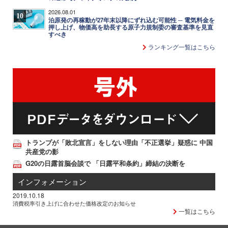
2026.08.01
10
泊原発の再稼動が27年末以降にずれ込む可能性 ─ 電気料金を
押し上げ、物価高を助長する原子力規制委の審査基準を見直
すべき
ランキング一覧はこちら
トランプが「敗北宣言」をしない理由「不正選挙」疑惑に 中国
共産党の影
G20の日露首脳会談で 「日露平和条約」締結の決断を
インフォメーション
2019.10.18
消費税率引き上げに合わせた価格改定のお知らせ
一覧はこちら