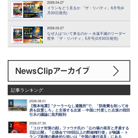
2026.04.27
イランをどう見るか 「ザ・リバティ」6月号(4
月30日発売)
2026.03.27
なぜ人はついて来るのか ─ 永遠不滅のリーダー
哲学 「ザ・リバティ」5月号(3月30日発売)
記事ランキング
2026.08.01
1
【熊本地震】"クーラーなし避難所"で、「防衛費を削って冷
房を設置しろ」と主張する左派 ─ 中国に忖度した左派の我田
引水の議論に批判殺到
2026.07.30
2
「コロナ対策の顔」ファウチ氏の「公の場の発言と矛盾する
日記公開」「公聴会で100回以上の黙秘権行使」が物議 ─ ト
ランプ政権の最終的な狙いは「中国の責任追及」にある