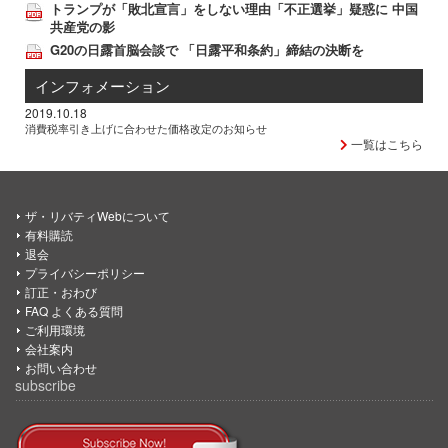
トランプが「敗北宣言」をしない理由「不正選挙」疑惑に 中国
共産党の影
G20の日露首脳会談で 「日露平和条約」締結の決断を
インフォメーション
2019.10.18
消費税率引き上げに合わせた価格改定のお知らせ
一覧はこちら
ザ・リバティWebについて
有料購読
退会
プライバシーポリシー
訂正・おわび
FAQ よくある質問
ご利用環境
会社案内
お問い合わせ
subscribe