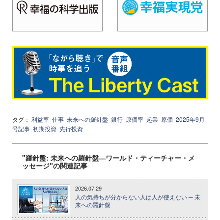
タグ：
利益率
仕事
未来への羅針盤
銀行
原価率
起業
原価
2025年9月
号記事
初期投資
先行投資
"羅針盤: 未来への羅針盤―ワールド・ティーチャー・メ
ッセージ"の関連記事
2026.07.29
人の気持ちが分からない人は人が使えない ─ 未
来への羅針盤