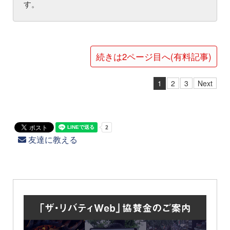
す。
続きは2ページ目へ(有料記事)
1
2
3
Next
友達に教える