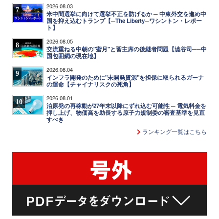
2026.08.03
7
米中間選挙に向けて選挙不正を防げるか ─ 中東外交を進め中
国を抑え込むトランプ【─The Liberty─ワシントン・レポー
ト】
2026.08.05
8
交流重ねる中朝の"蜜月"と習主席の後継者問題【澁谷司──中
国包囲網の現在地】
2026.08.04
9
インフラ開発のために"未開発資源"を担保に取られるガーナ
の運命【チャイナリスクの死角】
2026.08.01
10
泊原発の再稼動が27年末以降にずれ込む可能性 ─ 電気料金を
押し上げ、物価高を助長する原子力規制委の審査基準を見直
すべき
ランキング一覧はこちら