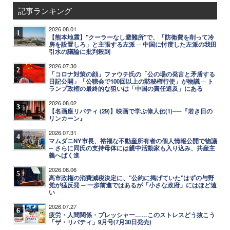
記事ランキング
2026.08.01
1
【熊本地震】"クーラーなし避難所"で、「防衛費を削って冷
房を設置しろ」と主張する左派 ─ 中国に忖度した左派の我田
引水の議論に批判殺到
2026.07.30
2
「コロナ対策の顔」ファウチ氏の「公の場の発言と矛盾する
日記公開」「公聴会で100回以上の黙秘権行使」が物議 ─ ト
ランプ政権の最終的な狙いは「中国の責任追及」にある
2026.08.02
3
【名画座リバティ (29)】映画で学ぶ偉人伝(1)──『若き日の
リンカーン』
2026.07.31
4
マムダニNY市長、裕福な不動産所有者の個人情報公開で物議
─ さらに同氏の支持母体には親中活動家も入り込み、共産主
義へばく進
2026.08.06
5
高市政権の消費減税決定に、"公約に掲げていた"はずの与野
党が猛反発 ─ 一歩前進ではあるが「小さな政府」にはほど遠
い
2026.07.27
6
疲労・人間関係・プレッシャー……このストレスどう抜こう
「ザ・リバティ」9月号(7月30日発売)