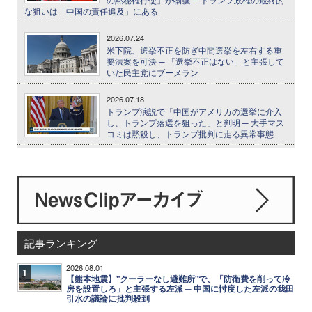
な狙いは「中国の責任追及」にある
2026.07.24
米下院、選挙不正を防ぎ中間選挙を左右する重
要法案を可決 ─ 「選挙不正はない」と主張して
いた民主党にブーメラン
2026.07.18
トランプ演説で「中国がアメリカの選挙に介入
し、トランプ落選を狙った」と判明 ─ 大手マス
コミは黙殺し、トランプ批判に走る異常事態
記事ランキング
2026.08.01
1
【熊本地震】"クーラーなし避難所"で、「防衛費を削って冷
房を設置しろ」と主張する左派 ─ 中国に忖度した左派の我田
引水の議論に批判殺到