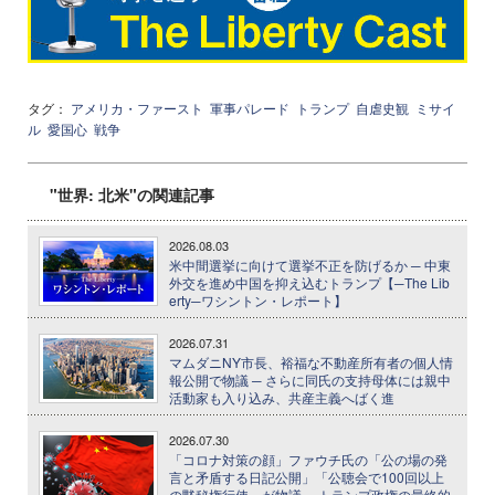
タグ：
アメリカ・ファースト
軍事パレード
トランプ
自虐史観
ミサイ
ル
愛国心
戦争
"世界: 北米"の関連記事
2026.08.03
米中間選挙に向けて選挙不正を防げるか ─ 中東
外交を進め中国を抑え込むトランプ【─The Lib
erty─ワシントン・レポート】
2026.07.31
マムダニNY市長、裕福な不動産所有者の個人情
報公開で物議 ─ さらに同氏の支持母体には親中
活動家も入り込み、共産主義へばく進
2026.07.30
「コロナ対策の顔」ファウチ氏の「公の場の発
言と矛盾する日記公開」「公聴会で100回以上
の黙秘権行使」が物議 ─ トランプ政権の最終的