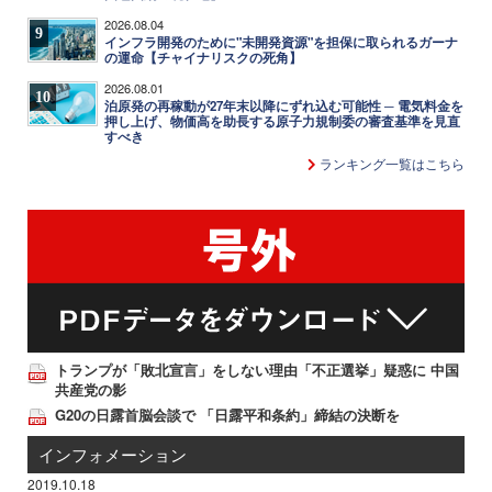
2026.08.04
9
インフラ開発のために"未開発資源"を担保に取られるガーナ
の運命【チャイナリスクの死角】
2026.08.01
10
泊原発の再稼動が27年末以降にずれ込む可能性 ─ 電気料金を
押し上げ、物価高を助長する原子力規制委の審査基準を見直
すべき
ランキング一覧はこちら
トランプが「敗北宣言」をしない理由「不正選挙」疑惑に 中国
共産党の影
G20の日露首脳会談で 「日露平和条約」締結の決断を
インフォメーション
2019.10.18