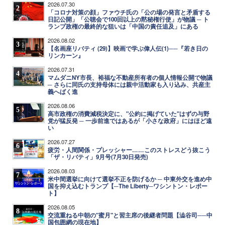
2026.07.30
2
「コロナ対策の顔」ファウチ氏の「公の場の発言と矛盾する
日記公開」「公聴会で100回以上の黙秘権行使」が物議 ─ ト
ランプ政権の最終的な狙いは「中国の責任追及」にある
2026.08.02
3
【名画座リバティ (29)】映画で学ぶ偉人伝(1)──『若き日の
リンカーン』
2026.07.31
4
マムダニNY市長、裕福な不動産所有者の個人情報公開で物議
─ さらに同氏の支持母体には親中活動家も入り込み、共産主
義へばく進
2026.08.06
5
高市政権の消費減税決定に、"公約に掲げていた"はずの与野
党が猛反発 ─ 一歩前進ではあるが「小さな政府」にはほど遠
い
2026.07.27
6
疲労・人間関係・プレッシャー……このストレスどう抜こう
「ザ・リバティ」9月号(7月30日発売)
2026.08.03
7
米中間選挙に向けて選挙不正を防げるか ─ 中東外交を進め中
国を抑え込むトランプ【─The Liberty─ワシントン・レポー
ト】
2026.08.05
8
交流重ねる中朝の"蜜月"と習主席の後継者問題【澁谷司──中
国包囲網の現在地】