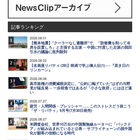
記事ランキング
2026.08.01
1
【熊本地震】"クーラーなし避難所"で、「防衛費を削って冷
房を設置しろ」と主張する左派 ─ 中国に忖度した左派の我田
引水の議論に批判殺到
2026.08.02
2
【名画座リバティ (29)】映画で学ぶ偉人伝(1)──『若き日の
リンカーン』
2026.08.06
3
高市政権の消費減税決定に、"公約に掲げていた"はずの与野
党が猛反発 ─ 一歩前進ではあるが「小さな政府」にはほど遠
い
2026.07.27
4
疲労・人間関係・プレッシャー……このストレスどう抜こう
「ザ・リバティ」9月号(7月30日発売)
2026.08.07
5
米調査会社、世界10万台の中国製無線ルーターに「バックド
ア」が組み込まれていると公表 ─ サプライチェーンの脱中国
化が顧客の信頼になる時代