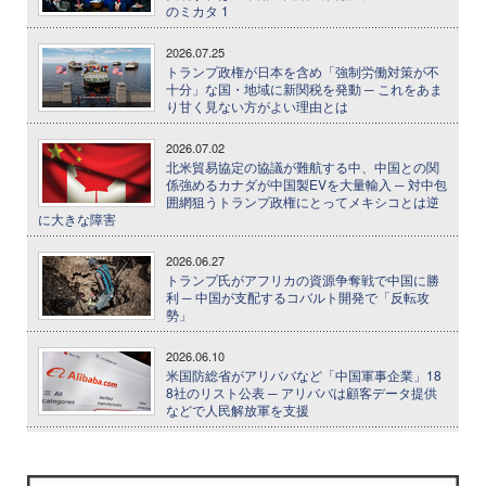
のミカタ 1
2026.07.25
トランプ政権が日本を含め「強制労働対策が不
十分」な国・地域に新関税を発動 ─ これをあま
り甘く見ない方がよい理由とは
2026.07.02
北米貿易協定の協議が難航する中、中国との関
係強めるカナダが中国製EVを大量輸入 ─ 対中包
囲網狙うトランプ政権にとってメキシコとは逆
に大きな障害
2026.06.27
トランプ氏がアフリカの資源争奪戦で中国に勝
利 ─ 中国が支配するコバルト開発で「反転攻
勢」
2026.06.10
米国防総省がアリババなど「中国軍事企業」18
8社のリスト公表 ─ アリババは顧客データ提供
などで人民解放軍を支援