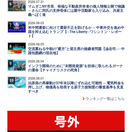
2026.07.31
6
マムダニNY市長、裕福な不動産所有者の個人情報公開で物議
─ さらに同氏の支持母体には親中活動家も入り込み、共産主
義へばく進
2026.08.03
7
米中間選挙に向けて選挙不正を防げるか ─ 中東外交を進め中
国を抑え込むトランプ【─The Liberty─ワシントン・レポー
ト】
2026.08.05
8
交流重ねる中朝の"蜜月"と習主席の後継者問題【澁谷司──中
国包囲網の現在地】
2026.08.04
9
インフラ開発のために"未開発資源"を担保に取られるガーナ
の運命【チャイナリスクの死角】
2026.08.01
10
泊原発の再稼動が27年末以降にずれ込む可能性 ─ 電気料金を
押し上げ、物価高を助長する原子力規制委の審査基準を見直
すべき
ランキング一覧はこちら