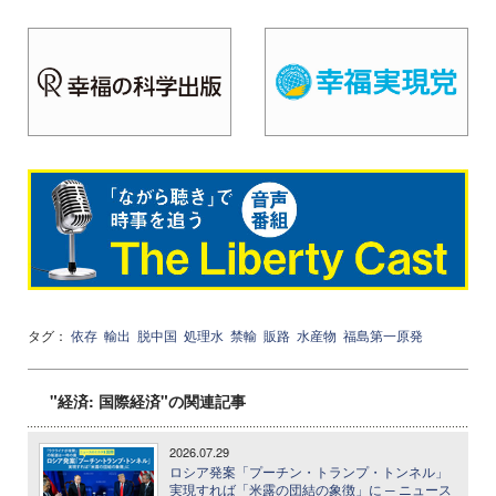
タグ：
依存
輸出
脱中国
処理水
禁輸
販路
水産物
福島第一原発
"経済: 国際経済"の関連記事
2026.07.29
ロシア発案「プーチン・トランプ・トンネル」
実現すれば「米露の団結の象徴」に ─ ニュース