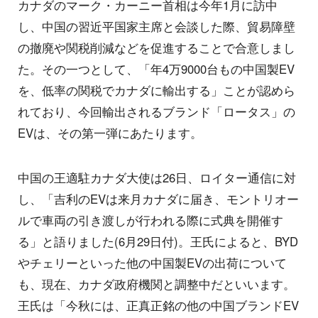
カナダのマーク・カーニー首相は今年1月に訪中
し、中国の習近平国家主席と会談した際、貿易障壁
の撤廃や関税削減などを促進することで合意しまし
た。その一つとして、「年4万9000台もの中国製EV
を、低率の関税でカナダに輸出する」ことが認めら
れており、今回輸出されるブランド「ロータス」の
EVは、その第一弾にあたります。
中国の王適駐カナダ大使は26日、ロイター通信に対
し、「吉利のEVは来月カナダに届き、モントリオー
ルで車両の引き渡しが行われる際に式典を開催す
る」と語りました(6月29日付)。王氏によると、BYD
やチェリーといった他の中国製EVの出荷について
も、現在、カナダ政府機関と調整中だといいます。
王氏は「今秋には、正真正銘の他の中国ブランドEV