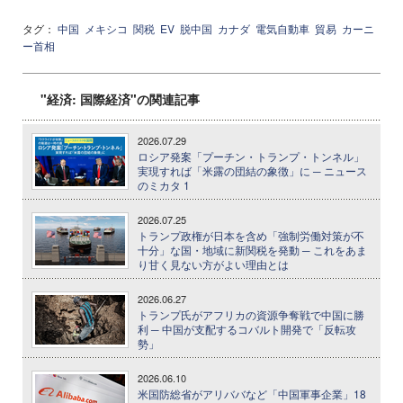
タグ：
中国
メキシコ
関税
EV
脱中国
カナダ
電気自動車
貿易
カーニ
ー首相
"経済: 国際経済"の関連記事
2026.07.29
ロシア発案「プーチン・トランプ・トンネル」
実現すれば「米露の団結の象徴」に ─ ニュース
のミカタ 1
2026.07.25
トランプ政権が日本を含め「強制労働対策が不
十分」な国・地域に新関税を発動 ─ これをあま
り甘く見ない方がよい理由とは
2026.06.27
トランプ氏がアフリカの資源争奪戦で中国に勝
利 ─ 中国が支配するコバルト開発で「反転攻
勢」
2026.06.10
米国防総省がアリババなど「中国軍事企業」18