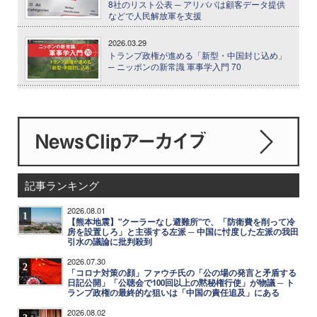
8社のリスト公表 ─ アリババは顧客データ提供
などで人民解放軍を支援
2026.03.29
トランプ政権が進める「新型・中国封じ込め」
─ ニッポンの新常識 軍事学入門 70
記事ランキング
2026.08.01
1
【熊本地震】"クーラーなし避難所"で、「防衛費を削って冷
房を設置しろ」と主張する左派 ─ 中国に忖度した左派の我田
引水の議論に批判殺到
2026.07.30
2
「コロナ対策の顔」ファウチ氏の「公の場の発言と矛盾する
日記公開」「公聴会で100回以上の黙秘権行使」が物議 ─ ト
ランプ政権の最終的な狙いは「中国の責任追及」にある
2026.08.02