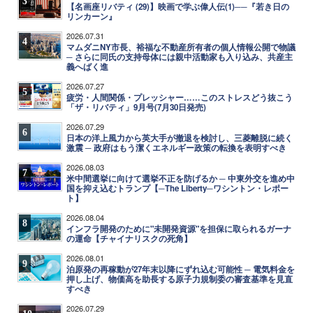
3
【名画座リバティ (29)】映画で学ぶ偉人伝(1)──『若き日の
リンカーン』
2026.07.31
4
マムダニNY市長、裕福な不動産所有者の個人情報公開で物議
─ さらに同氏の支持母体には親中活動家も入り込み、共産主
義へばく進
2026.07.27
5
疲労・人間関係・プレッシャー……このストレスどう抜こう
「ザ・リバティ」9月号(7月30日発売)
2026.07.29
6
日本の洋上風力から英大手が撤退を検討し、三菱離脱に続く
激震 ─ 政府はもう潔くエネルギー政策の転換を表明すべき
2026.08.03
7
米中間選挙に向けて選挙不正を防げるか ─ 中東外交を進め中
国を抑え込むトランプ【─The Liberty─ワシントン・レポー
ト】
2026.08.04
8
インフラ開発のために"未開発資源"を担保に取られるガーナ
の運命【チャイナリスクの死角】
2026.08.01
9
泊原発の再稼動が27年末以降にずれ込む可能性 ─ 電気料金を
押し上げ、物価高を助長する原子力規制委の審査基準を見直
すべき
2026.07.29