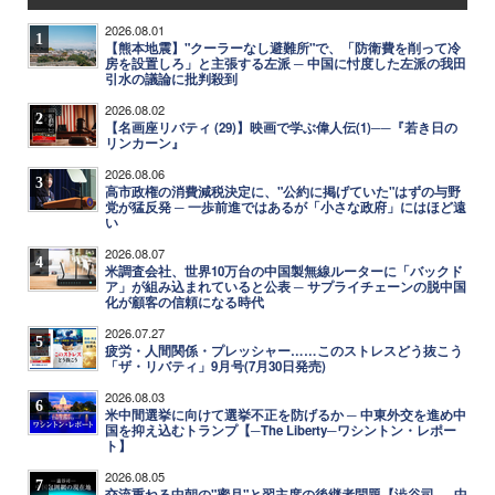
2026.08.01
1
【熊本地震】"クーラーなし避難所"で、「防衛費を削って冷
房を設置しろ」と主張する左派 ─ 中国に忖度した左派の我田
引水の議論に批判殺到
2026.08.02
2
【名画座リバティ (29)】映画で学ぶ偉人伝(1)──『若き日の
リンカーン』
2026.08.06
3
高市政権の消費減税決定に、"公約に掲げていた"はずの与野
党が猛反発 ─ 一歩前進ではあるが「小さな政府」にはほど遠
い
2026.08.07
4
米調査会社、世界10万台の中国製無線ルーターに「バックド
ア」が組み込まれていると公表 ─ サプライチェーンの脱中国
化が顧客の信頼になる時代
2026.07.27
5
疲労・人間関係・プレッシャー……このストレスどう抜こう
「ザ・リバティ」9月号(7月30日発売)
2026.08.03
6
米中間選挙に向けて選挙不正を防げるか ─ 中東外交を進め中
国を抑え込むトランプ【─The Liberty─ワシントン・レポー
ト】
2026.08.05
7
交流重ねる中朝の"蜜月"と習主席の後継者問題【澁谷司──中