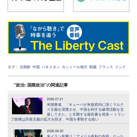
タグ：
北朝鮮
中国
パキスタン
カシミール地方
制裁
フランス
インド
"政治: 国際政治"の関連記事
2026.07.21
米国務省、「キューバが米政府内に深くマルク
ス主義を浸透させ、中国を利する破壊活動を支
援してきた」と非難する報告書を発表 ─ トラン
プ政権は共産主義の拡大を防ぎ、中国を牽制する狙い
2026.06.20
米イラン覚書は「アメリカ有利の内容」だった