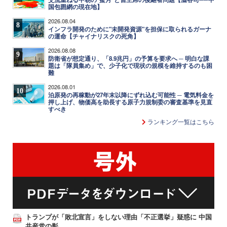
国包囲網の現在地】
2026.08.04
8
インフラ開発のために"未開発資源"を担保に取られるガーナ
の運命【チャイナリスクの死角】
2026.08.08
9
防衛省が想定通り、「8.9兆円」の予算を要求へ ─ 明白な課
題は「隊員集め」で、少子化で現状の規模を維持するのも困
難
2026.08.01
10
泊原発の再稼動が27年末以降にずれ込む可能性 ─ 電気料金を
押し上げ、物価高を助長する原子力規制委の審査基準を見直
すべき
ランキング一覧はこちら
トランプが「敗北宣言」をしない理由「不正選挙」疑惑に 中国
共産党の影