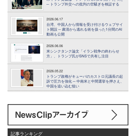
─ トランプ外交への批判の空騒ぎを検証する
2026.06.17
台湾、中国人から情報を受け付けるウェブサイ
ト開設 ─ 粛清から逃れる術を扱った1分間のAI
動画も公開
2026.06.06
米シンクタンク論文「イラン戦争の終わらせ
方」、トランプ氏がSNSで共有し注目
2026.05.22
トランプ政権がキューバのカストロ元議長の起
訴で圧力を強化 ─ 中南米と中間選挙を押さえ、
中国を追い込む狙い
記事ランキング