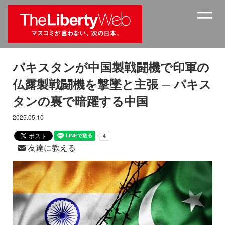
パキスタンが中国製戦闘機で印軍の
仏露製戦闘機を撃墜と主張 ─ パキス
タンの裏で暗躍する中国
2025.05.10
友達に教える