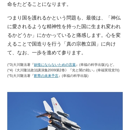
命をたどることになります。
つまり国を護れるかという問題も、最後は、「神仏
に愛されるような精神性を持った国に生まれ変われ
るかどうか」にかかっていると痛感します。心を変
えることで国造りを行う「真の宗教立国」に向け
て、なお、一歩を進めて参ります。
(*3)大川隆法著『
妖怪にならないための言葉
』(幸福の科学出版)など。
(*4)《大川隆法政治講演集2009第2巻》『光と闇の戦い』(幸福実現党刊)
(*5)大川隆法著『
釈尊の未来予言
』(幸福の科学出版)