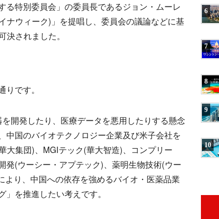
する特別委員会」の委員長であるジョン・ムーレ
6
ャイナウィーク)」を提唱し、委員会の議論などに基
も可決されました。
7
8
通りです。
9
兵器を開発したり、医療データを悪用したりする懸念
、中国のバイオテクノロジー企業及び米子会社を
10
華大集団)、MGIテック(華大智造)、コンプリー
発(ウーシー・アプテック)、薬明生物技術(ウー
れにより、中国への依存を強めるバイオ・医薬品業
グ」を推進したい考えです。