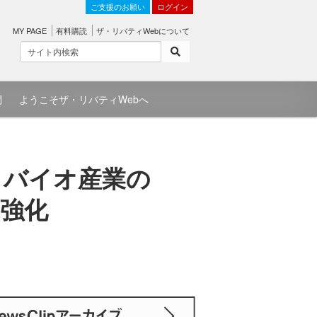
ご支援のお願い
ログイン
MY PAGE
有料購読
ザ・リバティWebについて
問
ようこそザ・リバティWebへ
 バイオ産業の
強化