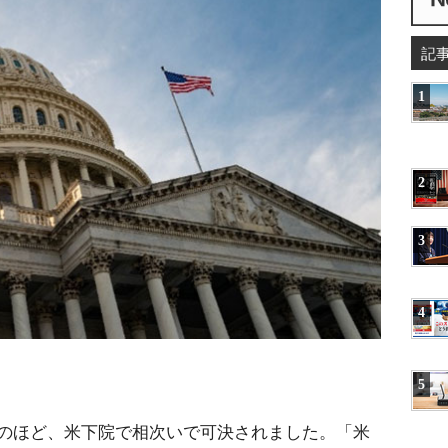
記
1
2
3
4
5
のほど、米下院で相次いで可決されました。「米