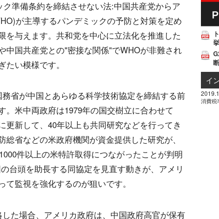
ミック準備条約を締結させない法:中国共産党からア
HO)が主導するパンデミックの予防と対策を定め
限を与えます。共和党を中心に立法化を推進した
挙
中国共産党との"密接な関係"でWHOが非難され
G
ぎたい模様です。
イ
2019.1
米国務省が中国とあらゆる科学技術協定を締結する前
消費税
。米中両政府は1979年の国交樹立に合わせて
に更新して、40年以上も共同研究などを行ってき
防総省などの米政府機関が資金提供した研究が、
て1000件以上の米特許取得につながったことが判明
。中国の台頭を助長する同協定を見直す動きが、アメリ
って監視を強化するのが狙いです。
侵略した場合、アメリカ政府は、中国政府高官が保有