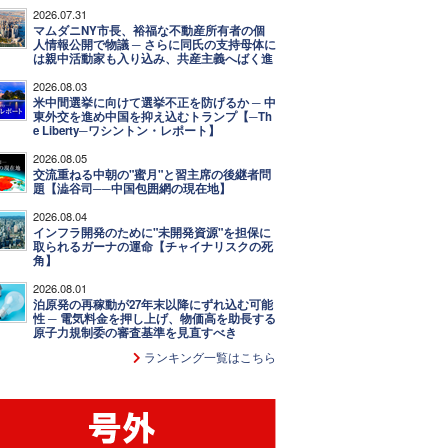
2026.07.31
マムダニNY市長、裕福な不動産所有者の個
人情報公開で物議 ─ さらに同氏の支持母体に
は親中活動家も入り込み、共産主義へばく進
2026.08.03
米中間選挙に向けて選挙不正を防げるか ─ 中
東外交を進め中国を抑え込むトランプ【─Th
e Liberty─ワシントン・レポート】
2026.08.05
交流重ねる中朝の"蜜月"と習主席の後継者問
題【澁谷司──中国包囲網の現在地】
2026.08.04
インフラ開発のために"未開発資源"を担保に
取られるガーナの運命【チャイナリスクの死
角】
2026.08.01
泊原発の再稼動が27年末以降にずれ込む可能
性 ─ 電気料金を押し上げ、物価高を助長する
原子力規制委の審査基準を見直すべき
ランキング一覧はこちら