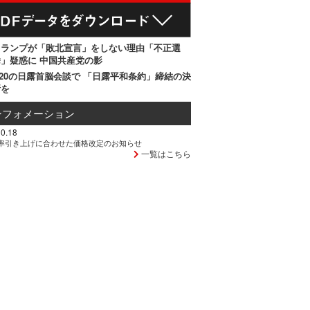
トランプが「敗北宣言」をしない理由「不正選
」疑惑に 中国共産党の影
20の日露首脳会談で 「日露平和条約」締結の決
断を
ンフォメーション
0.18
率引き上げに合わせた価格改定のお知らせ
一覧はこちら