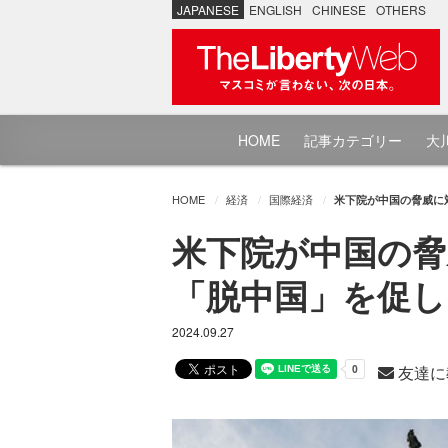
JAPANESE
ENGLISH
CHINESE
OTHERS
HOME
記事カテゴリー
大川
HOME
経済
国際経済
米下院が中国の脅威に
米下院が中国の脅
「脱中国」を促し
2024.09.27
友達に