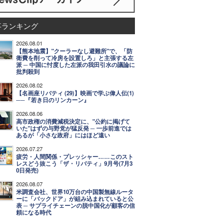
事ランキング
2026.08.01
【熊本地震】"クーラーなし避難所"で、「防
衛費を削って冷房を設置しろ」と主張する左
派 ─ 中国に忖度した左派の我田引水の議論に
批判殺到
2026.08.02
【名画座リバティ (29)】映画で学ぶ偉人伝(1)
──『若き日のリンカーン』
2026.08.06
高市政権の消費減税決定に、"公約に掲げて
いた"はずの与野党が猛反発 ─ 一歩前進では
あるが「小さな政府」にはほど遠い
2026.07.27
疲労・人間関係・プレッシャー……このスト
レスどう抜こう「ザ・リバティ」9月号(7月3
0日発売)
2026.08.07
米調査会社、世界10万台の中国製無線ルータ
ーに「バックドア」が組み込まれていると公
表 ─ サプライチェーンの脱中国化が顧客の信
頼になる時代