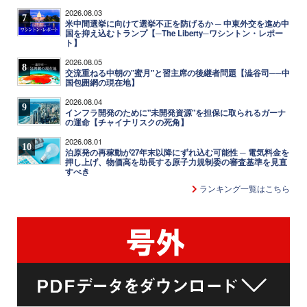
2026.08.03
7
米中間選挙に向けて選挙不正を防げるか ─ 中東外交を進め中
国を抑え込むトランプ【─The Liberty─ワシントン・レポー
ト】
2026.08.05
8
交流重ねる中朝の"蜜月"と習主席の後継者問題【澁谷司──中
国包囲網の現在地】
2026.08.04
9
インフラ開発のために"未開発資源"を担保に取られるガーナ
の運命【チャイナリスクの死角】
2026.08.01
10
泊原発の再稼動が27年末以降にずれ込む可能性 ─ 電気料金を
押し上げ、物価高を助長する原子力規制委の審査基準を見直
すべき
ランキング一覧はこちら