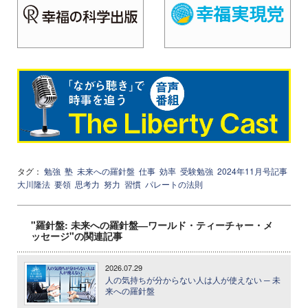
タグ：
勉強
塾
未来への羅針盤
仕事
効率
受験勉強
2024年11月号記事
大川隆法
要領
思考力
努力
習慣
パレートの法則
"羅針盤: 未来への羅針盤―ワールド・ティーチャー・メ
ッセージ"の関連記事
2026.07.29
人の気持ちが分からない人は人が使えない ─ 未
来への羅針盤