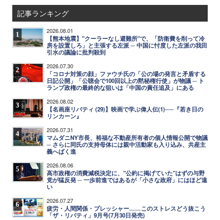
記事ランキング
2026.08.01
1
【熊本地震】"クーラーなし避難所"で、「防衛費を削って冷
房を設置しろ」と主張する左派 ─ 中国に忖度した左派の我田
引水の議論に批判殺到
2026.07.30
2
「コロナ対策の顔」ファウチ氏の「公の場の発言と矛盾する
日記公開」「公聴会で100回以上の黙秘権行使」が物議 ─ ト
ランプ政権の最終的な狙いは「中国の責任追及」にある
2026.08.02
3
【名画座リバティ (29)】映画で学ぶ偉人伝(1)──『若き日の
リンカーン』
2026.07.31
4
マムダニNY市長、裕福な不動産所有者の個人情報公開で物議
─ さらに同氏の支持母体には親中活動家も入り込み、共産主
義へばく進
2026.08.06
5
高市政権の消費減税決定に、"公約に掲げていた"はずの与野
党が猛反発 ─ 一歩前進ではあるが「小さな政府」にはほど遠
い
2026.07.27
6
疲労・人間関係・プレッシャー……このストレスどう抜こう
「ザ・リバティ」9月号(7月30日発売)