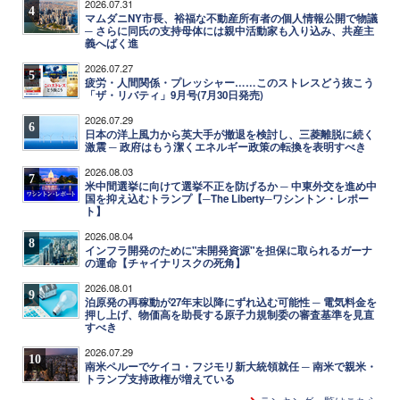
2026.07.31
4
マムダニNY市長、裕福な不動産所有者の個人情報公開で物議
─ さらに同氏の支持母体には親中活動家も入り込み、共産主
義へばく進
2026.07.27
5
疲労・人間関係・プレッシャー……このストレスどう抜こう
「ザ・リバティ」9月号(7月30日発売)
2026.07.29
6
日本の洋上風力から英大手が撤退を検討し、三菱離脱に続く
激震 ─ 政府はもう潔くエネルギー政策の転換を表明すべき
2026.08.03
7
米中間選挙に向けて選挙不正を防げるか ─ 中東外交を進め中
国を抑え込むトランプ【─The Liberty─ワシントン・レポー
ト】
2026.08.04
8
インフラ開発のために"未開発資源"を担保に取られるガーナ
の運命【チャイナリスクの死角】
2026.08.01
9
泊原発の再稼動が27年末以降にずれ込む可能性 ─ 電気料金を
押し上げ、物価高を助長する原子力規制委の審査基準を見直
すべき
2026.07.29
10
南米ペルーでケイコ・フジモリ新大統領就任 ─ 南米で親米・
トランプ支持政権が増えている