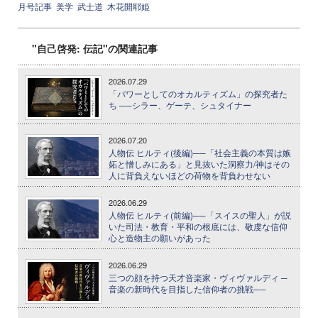
月号記事
美学
武士道
木花開耶姫
"自己啓発: 伝記"の関連記事
2026.07.29
「パワーとしてのオカルティズム」の探究者た
ち ──シラー、ゲーテ、シュタイナー
2026.07.20
人物伝 ヒルティ(後編)──「社会主義の本質は嫉
妬と憎しみにある」と見抜いた洞察力/神はその
人に背負えないほどの荷物を背負わせない
2026.06.29
人物伝 ヒルティ(前編)──「スイスの聖人」が説
いた司法・教育・平和の根底には、敬虔な信仰
心と造物主の願いがあった
2026.06.29
三つの顔を持つ天才音楽家・ヴィヴァルディ ─
音楽の新時代を目指した信仰者の挑戦──