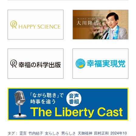
タグ：
霊言
竹内結子
女らしさ
男らしさ
天御祖神
田村正和
2024年10