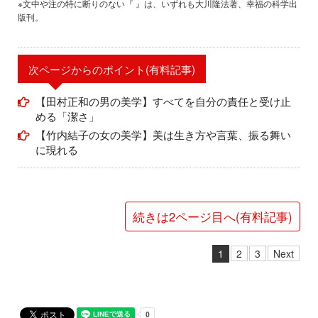
※文中や注の特に断りのない『 』は、いずれも大川隆法著、幸福の科学出
版刊。
次ページからのポイント(有料記事)
【田村正和の男の美学】すべてを自分の責任と受け止
める「潔さ」
【竹内結子の女の美学】美は生き方や言葉、振る舞い
に現れる
続きは2ページ目へ(有料記事)
1
2
3
Next