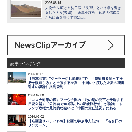
2026.06.15
人物伝 法顕と玄奘三蔵 「失望」という楔を弾き
返した人々(後編)──経典を求め、仏教の信仰者
たちは命を懸けて旅に出た
記事ランキング
2026.08.01
1
【熊本地震】"クーラーなし避難所"で、「防衛費を削って冷
房を設置しろ」と主張する左派 ─ 中国に忖度した左派の我田
引水の議論に批判殺到
2026.07.30
2
「コロナ対策の顔」ファウチ氏の「公の場の発言と矛盾する
日記公開」「公聴会で100回以上の黙秘権行使」が物議 ─ ト
ランプ政権の最終的な狙いは「中国の責任追及」にある
2026.08.02
3
【名画座リバティ (29)】映画で学ぶ偉人伝(1)──『若き日の
リンカーン』