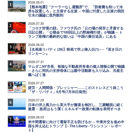
2026.08.01
1
【熊本地震】"クーラーなし避難所"で、「防衛費を削って冷
房を設置しろ」と主張する左派 ─ 中国に忖度した左派の我田
引水の議論に批判殺到
2026.07.30
2
「コロナ対策の顔」ファウチ氏の「公の場の発言と矛盾する
日記公開」「公聴会で100回以上の黙秘権行使」が物議 ─ ト
ランプ政権の最終的な狙いは「中国の責任追及」にある
2026.08.02
3
【名画座リバティ (29)】映画で学ぶ偉人伝(1)──『若き日の
リンカーン』
2026.07.31
4
マムダニNY市長、裕福な不動産所有者の個人情報公開で物議
─ さらに同氏の支持母体には親中活動家も入り込み、共産主
義へばく進
2026.07.27
5
疲労・人間関係・プレッシャー……このストレスどう抜こう
「ザ・リバティ」9月号(7月30日発売)
2026.07.29
6
日本の洋上風力から英大手が撤退を検討し、三菱離脱に続く
激震 ─ 政府はもう潔くエネルギー政策の転換を表明すべき
2026.08.03
7
米中間選挙に向けて選挙不正を防げるか ─ 中東外交を進め中
国を抑え込むトランプ【─The Liberty─ワシントン・レポー
ト】