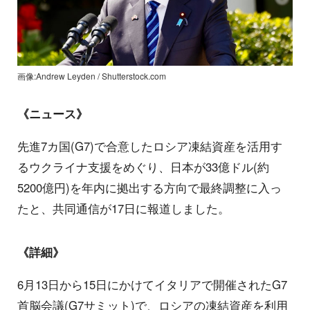
画像:Andrew Leyden / Shutterstock.com
《ニュース》
先進7カ国(G7)で合意したロシア凍結資産を活用す
るウクライナ支援をめぐり、日本が33億ドル(約
5200億円)を年内に拠出する方向で最終調整に入っ
たと、共同通信が17日に報道しました。
《詳細》
6月13日から15日にかけてイタリアで開催されたG7
首脳会議(G7サミット)で、ロシアの凍結資産を利用