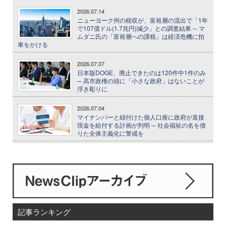
2026.07.14
ニューヨーク州の税収が、富裕層の流出で「1年
で107億ドル(1.7兆円)減少」との調査結果 ─ マ
ムダニ氏の「富裕層への課税」は経済危機に拍
車をかける
2026.07.07
日本版DOGE、廃止できたのは120件中1件のみ
─ 高市政権の頭に「小さな政府」はないことが
浮き彫りに
2026.07.04
マイナンバーと紐付けた個人口座に政府が直接
現金を給付する計画が判明 ─ 社会福祉の名を借
りた全体主義化に警戒を
記事ランキング