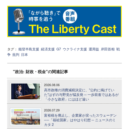
タグ：
能登半島支援
経済支援
G7
ウクライナ支援
運用益
岸田首相
戦
争
批判
日本
"政治: 財政・税金"の関連記事
2026.08.06
高市政権の消費減税決定に、"公約に掲げてい
た"はずの与野党が猛反発 ─ 一歩前進ではあるが
「小さな政府」にはほど遠い
2026.07.29
富裕税を廃止し、企業家が戻ったスウェーデン
──「福祉国家」はやはり幻想 ─ ニュースのミ
カタ 2