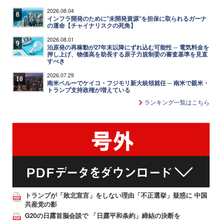
2026.08.04
8
インフラ開発のために"未開発資源"を担保に取られるガーナ
の運命【チャイナリスクの死角】
2026.08.01
9
泊原発の再稼動が27年末以降にずれ込む可能性 ─ 電気料金を
押し上げ、物価高を助長する原子力規制委の審査基準を見直
すべき
2026.07.29
10
南米ペルーでケイコ・フジモリ新大統領就任 ─ 南米で親米・
トランプ支持政権が増えている
ランキング一覧はこちら
トランプが「敗北宣言」をしない理由「不正選挙」疑惑に 中国
共産党の影
G20の日露首脳会談で 「日露平和条約」締結の決断を