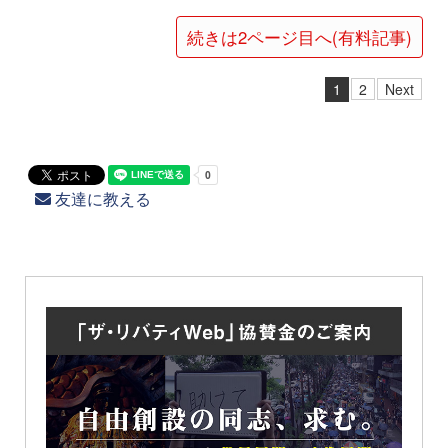
続きは2ページ目へ(有料記事)
1
2
Next
友達に教える