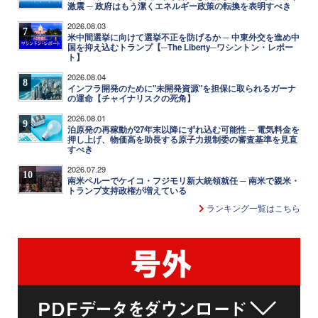
激震 ─ 政府はもう潔くエネルギー政策の転換を表明すべき
2026.08.03
7
米中間選挙に向けて選挙不正を防げるか ─ 中東外交を進め中
国を抑え込むトランプ【─The Liberty─ワシントン・レポー
ト】
2026.08.04
8
インフラ開発のために"未開発資源"を担保に取られるガーナ
の運命【チャイナリスクの死角】
2026.08.01
9
泊原発の再稼動が27年末以降にずれ込む可能性 ─ 電気料金を
押し上げ、物価高を助長する原子力規制委の審査基準を見直
すべき
2026.07.29
10
南米ペルーでケイコ・フジモリ新大統領就任 ─ 南米で親米・
トランプ支持政権が増えている
ランキング一覧はこちら