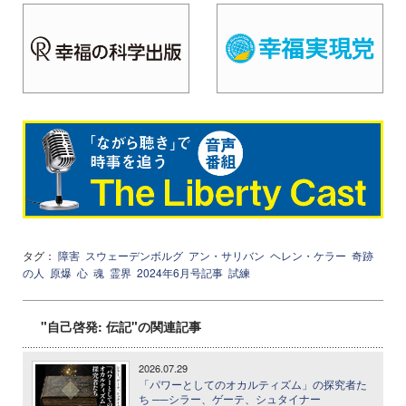
タグ：
障害
スウェーデンボルグ
アン・サリバン
ヘレン・ケラー
奇跡
の人
原爆
心
魂
霊界
2024年6月号記事
試練
"自己啓発: 伝記"の関連記事
2026.07.29
「パワーとしてのオカルティズム」の探究者た
ち ──シラー、ゲーテ、シュタイナー