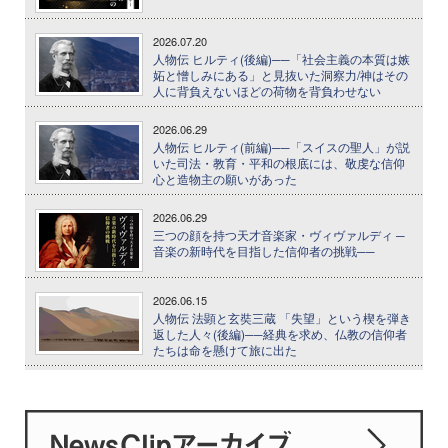
2026.07.20
人物伝 ヒルティ(後編)──「社会主義の本質は嫉
妬と憎しみにある」と見抜いた洞察力/神はその
人に背負えないほどの荷物を背負わせない
2026.06.29
人物伝 ヒルティ(前編)──「スイスの聖人」が説
いた司法・教育・平和の根底には、敬虔な信仰
心と造物主の願いがあった
2026.06.29
三つの顔を持つ天才音楽家・ヴィヴァルディ ─
音楽の新時代を目指した信仰者の挑戦──
2026.06.15
人物伝 法顕と玄奘三蔵 「失望」という楔を弾き
返した人々(後編)──経典を求め、仏教の信仰者
たちは命を懸けて旅に出た