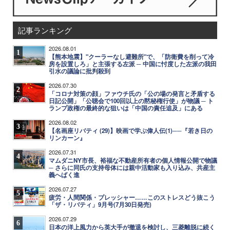
記事ランキング
2026.08.01
1
【熊本地震】"クーラーなし避難所"で、「防衛費を削って冷
房を設置しろ」と主張する左派 ─ 中国に忖度した左派の我田
引水の議論に批判殺到
2026.07.30
2
「コロナ対策の顔」ファウチ氏の「公の場の発言と矛盾する
日記公開」「公聴会で100回以上の黙秘権行使」が物議 ─ ト
ランプ政権の最終的な狙いは「中国の責任追及」にある
2026.08.02
3
【名画座リバティ (29)】映画で学ぶ偉人伝(1)──『若き日の
リンカーン』
2026.07.31
4
マムダニNY市長、裕福な不動産所有者の個人情報公開で物議
─ さらに同氏の支持母体には親中活動家も入り込み、共産主
義へばく進
2026.07.27
5
疲労・人間関係・プレッシャー……このストレスどう抜こう
「ザ・リバティ」9月号(7月30日発売)
2026.07.29
6
日本の洋上風力から英大手が撤退を検討し、三菱離脱に続く