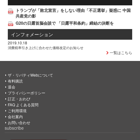
トランプが「敗北宣言」をしない理由「不正選挙」疑惑に 中国
共産党の影
G20の日露首脳会談で 「日露平和条約」締結の決断を
インフォメーション
2019.10.18
消費税率引き上げに合わせた価格改定のお知らせ
一覧はこちら
ザ・リバティWebについて
有料購読
退会
プライバシーポリシー
訂正・おわび
FAQ よくある質問
ご利用環境
会社案内
お問い合わせ
subscribe