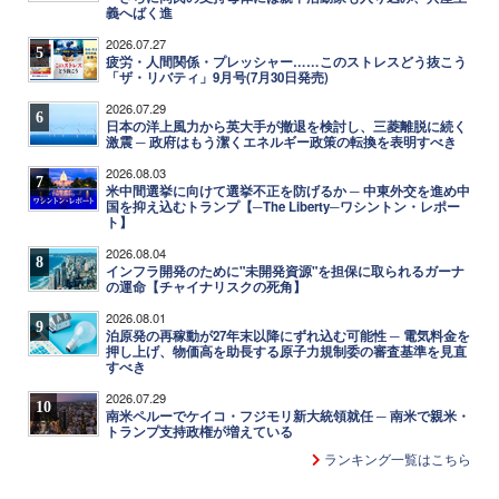
義へばく進
2026.07.27
5
疲労・人間関係・プレッシャー……このストレスどう抜こう
「ザ・リバティ」9月号(7月30日発売)
2026.07.29
6
日本の洋上風力から英大手が撤退を検討し、三菱離脱に続く
激震 ─ 政府はもう潔くエネルギー政策の転換を表明すべき
2026.08.03
7
米中間選挙に向けて選挙不正を防げるか ─ 中東外交を進め中
国を抑え込むトランプ【─The Liberty─ワシントン・レポー
ト】
2026.08.04
8
インフラ開発のために"未開発資源"を担保に取られるガーナ
の運命【チャイナリスクの死角】
2026.08.01
9
泊原発の再稼動が27年末以降にずれ込む可能性 ─ 電気料金を
押し上げ、物価高を助長する原子力規制委の審査基準を見直
すべき
2026.07.29
10
南米ペルーでケイコ・フジモリ新大統領就任 ─ 南米で親米・
トランプ支持政権が増えている
ランキング一覧はこちら