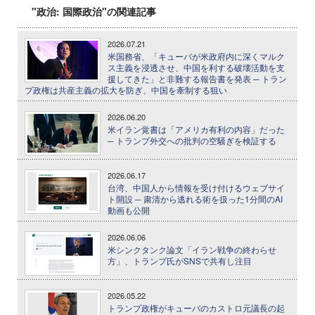
"政治: 国際政治"の関連記事
2026.07.21
米国務省、「キューバが米政府内に深くマルク
ス主義を浸透させ、中国を利する破壊活動を支
援してきた」と非難する報告書を発表 ─ トラン
プ政権は共産主義の拡大を防ぎ、中国を牽制する狙い
2026.06.20
米イラン覚書は「アメリカ有利の内容」だった
─ トランプ外交への批判の空騒ぎを検証する
2026.06.17
台湾、中国人から情報を受け付けるウェブサイ
ト開設 ─ 粛清から逃れる術を扱った1分間のAI
動画も公開
2026.06.06
米シンクタンク論文「イラン戦争の終わらせ
方」、トランプ氏がSNSで共有し注目
2026.05.22
トランプ政権がキューバのカストロ元議長の起