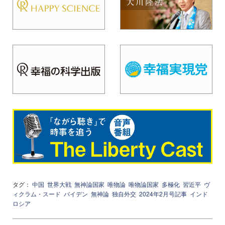
タグ：
中国
世界大戦
無神論国家
唯物論
唯物論国家
多極化
習近平
ヴ
ィクラム・スード
バイデン
無神論
独自外交
2024年2月号記事
インド
ロシア