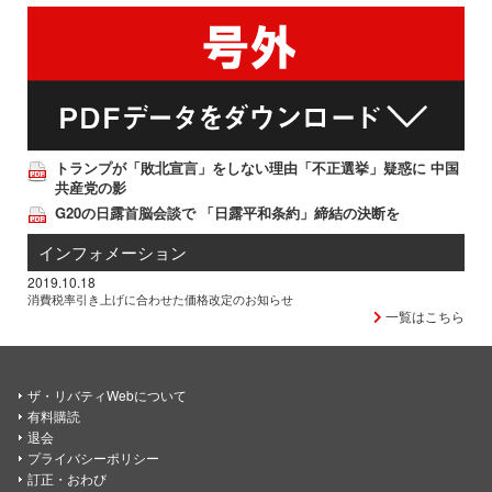
トランプが「敗北宣言」をしない理由「不正選挙」疑惑に 中国
共産党の影
G20の日露首脳会談で 「日露平和条約」締結の決断を
インフォメーション
2019.10.18
消費税率引き上げに合わせた価格改定のお知らせ
一覧はこちら
ザ・リバティWebについて
有料購読
退会
プライバシーポリシー
訂正・おわび