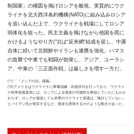
制国家」の構図を掲げロシアを敵視。実質的にウク
ライナを北大西洋条約機構(NATO)に組み込みロシア
を追い込んだ上で、ウクライナを戦場にしてロシア
弱体化を狙った。民主主義を掲げながら他国を罠に
かけるようなやり方(*2)は"反米網"結成を促し、中露
合体に続いて北朝鮮やイランも連携を強化。ハマス
の急襲で中東でも戦闘が勃発し、アジア、ユーラシ
ア、中東の「三正面作戦」は厳しさを増す一方だ。
(*1)「『メシアの法』講義」
(*2)アメリカはウクライナに軍事訓練・武器供与を行っており、ウクライ
ナ戦争勃発直前には、ロシアによる侵攻の可能性を察知していたにもかか
わらず、ロシアが侵攻しても米軍のウクライナ派遣は「検討していない」
とバイデン氏が発言するなど、侵攻を誘発するかのような動きがあった。
次ページからのポイント(有料記事)