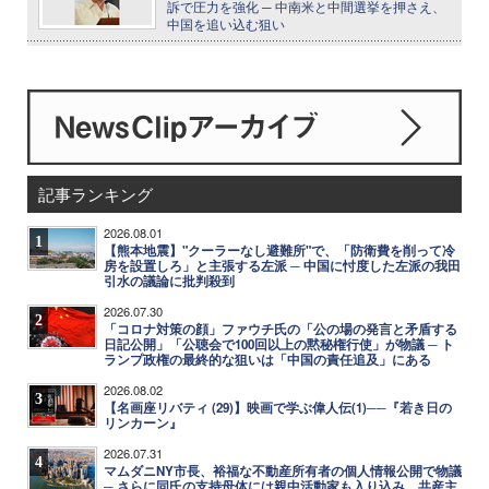
訴で圧力を強化 ─ 中南米と中間選挙を押さえ、
中国を追い込む狙い
記事ランキング
2026.08.01
1
【熊本地震】"クーラーなし避難所"で、「防衛費を削って冷
房を設置しろ」と主張する左派 ─ 中国に忖度した左派の我田
引水の議論に批判殺到
2026.07.30
2
「コロナ対策の顔」ファウチ氏の「公の場の発言と矛盾する
日記公開」「公聴会で100回以上の黙秘権行使」が物議 ─ ト
ランプ政権の最終的な狙いは「中国の責任追及」にある
2026.08.02
3
【名画座リバティ (29)】映画で学ぶ偉人伝(1)──『若き日の
リンカーン』
2026.07.31
4
マムダニNY市長、裕福な不動産所有者の個人情報公開で物議
─ さらに同氏の支持母体には親中活動家も入り込み、共産主