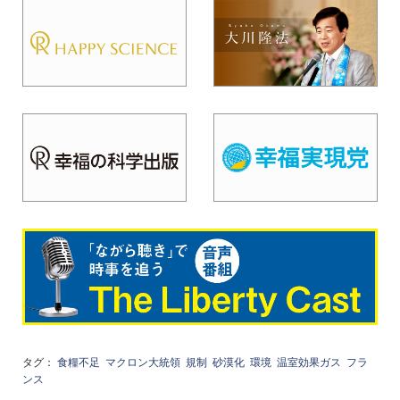
タグ：
食糧不足
マクロン大統領
規制
砂漠化
環境
温室効果ガス
フラ
ンス