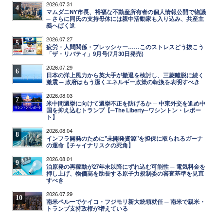
2026.07.31
4
マムダニNY市長、裕福な不動産所有者の個人情報公開で物議
─ さらに同氏の支持母体には親中活動家も入り込み、共産主
義へばく進
2026.07.27
5
疲労・人間関係・プレッシャー……このストレスどう抜こう
「ザ・リバティ」9月号(7月30日発売)
2026.07.29
6
日本の洋上風力から英大手が撤退を検討し、三菱離脱に続く
激震 ─ 政府はもう潔くエネルギー政策の転換を表明すべき
2026.08.03
7
米中間選挙に向けて選挙不正を防げるか ─ 中東外交を進め中
国を抑え込むトランプ【─The Liberty─ワシントン・レポー
ト】
2026.08.04
8
インフラ開発のために"未開発資源"を担保に取られるガーナ
の運命【チャイナリスクの死角】
2026.08.01
9
泊原発の再稼動が27年末以降にずれ込む可能性 ─ 電気料金を
押し上げ、物価高を助長する原子力規制委の審査基準を見直
すべき
2026.07.29
10
南米ペルーでケイコ・フジモリ新大統領就任 ─ 南米で親米・
トランプ支持政権が増えている