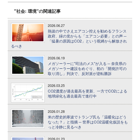
"社会: 環境"の関連記事
2026.06.27
熱波の中でさえエアコン控えを勧めるフランス
政府、緑の党からも「エアコン必要」との声 ─
「猛暑の原因はCO2」という呪縛から解放され
るべき
2026.06.19
メガソーラーに"司法のメス"が入る ─ 奈良県の
メガソーラー建設をめぐり、初の「開発許可の
取り消し」判決で、反対派が逆転勝訴
2026.03.25
CO2濃度が過去最高を更新、一方でCO2による
地球緑化も過去最高で進行中
2026.01.28
米の歴史的寒波でトランプ氏も「温暖化はどう
なった？」と指摘 ─ 世界はCO2温暖化仮説をも
っと冷静に見るべき
2026.01.23