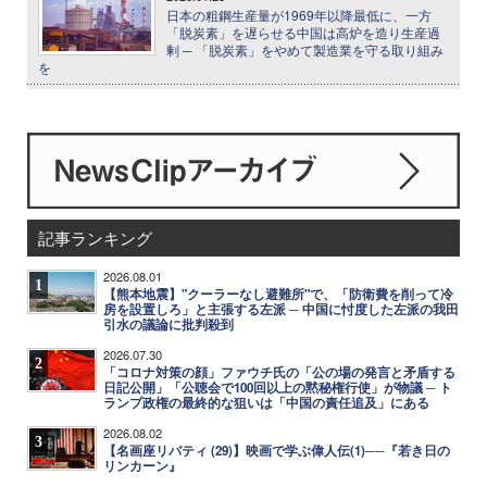
日本の粗鋼生産量が1969年以降最低に、一方
「脱炭素」を遅らせる中国は高炉を造り生産過
剰 ─ 「脱炭素」をやめて製造業を守る取り組み
を
記事ランキング
2026.08.01
1
【熊本地震】"クーラーなし避難所"で、「防衛費を削って冷
房を設置しろ」と主張する左派 ─ 中国に忖度した左派の我田
引水の議論に批判殺到
2026.07.30
2
「コロナ対策の顔」ファウチ氏の「公の場の発言と矛盾する
日記公開」「公聴会で100回以上の黙秘権行使」が物議 ─ ト
ランプ政権の最終的な狙いは「中国の責任追及」にある
2026.08.02
3
【名画座リバティ (29)】映画で学ぶ偉人伝(1)──『若き日の
リンカーン』