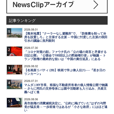
記事ランキング
2026.08.01
1
【熊本地震】"クーラーなし避難所"で、「防衛費を削って冷
房を設置しろ」と主張する左派 ─ 中国に忖度した左派の我田
引水の議論に批判殺到
2026.07.30
2
「コロナ対策の顔」ファウチ氏の「公の場の発言と矛盾する
日記公開」「公聴会で100回以上の黙秘権行使」が物議 ─ ト
ランプ政権の最終的な狙いは「中国の責任追及」にある
2026.08.02
3
【名画座リバティ (29)】映画で学ぶ偉人伝(1)──『若き日の
リンカーン』
2026.07.31
4
マムダニNY市長、裕福な不動産所有者の個人情報公開で物議
─ さらに同氏の支持母体には親中活動家も入り込み、共産主
義へばく進
2026.08.06
5
高市政権の消費減税決定に、"公約に掲げていた"はずの与野
党が猛反発 ─ 一歩前進ではあるが「小さな政府」にはほど遠
い