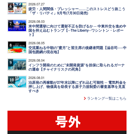
2026.07.27
6
疲労・人間関係・プレッシャー……このストレスどう抜こう
「ザ・リバティ」9月号(7月30日発売)
2026.08.03
7
米中間選挙に向けて選挙不正を防げるか ─ 中東外交を進め中
国を抑え込むトランプ【─The Liberty─ワシントン・レポー
ト】
2026.08.05
8
交流重ねる中朝の"蜜月"と習主席の後継者問題【澁谷司──中
国包囲網の現在地】
2026.08.04
9
インフラ開発のために"未開発資源"を担保に取られるガーナ
の運命【チャイナリスクの死角】
2026.08.01
10
泊原発の再稼動が27年末以降にずれ込む可能性 ─ 電気料金を
押し上げ、物価高を助長する原子力規制委の審査基準を見直
すべき
ランキング一覧はこちら