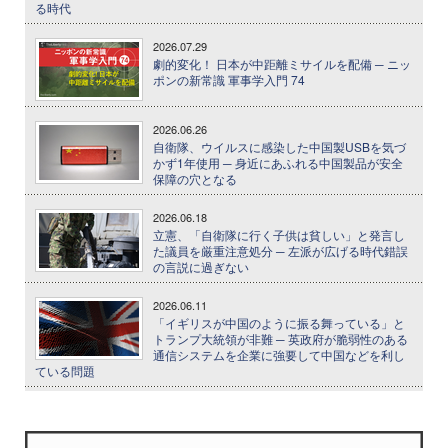
る時代
2026.07.29
劇的変化！ 日本が中距離ミサイルを配備 ─ ニッ
ポンの新常識 軍事学入門 74
2026.06.26
自衛隊、ウイルスに感染した中国製USBを気づ
かず1年使用 ─ 身近にあふれる中国製品が安全
保障の穴となる
2026.06.18
立憲、「自衛隊に行く子供は貧しい」と発言し
た議員を厳重注意処分 ─ 左派が広げる時代錯誤
の言説に過ぎない
2026.06.11
「イギリスが中国のように振る舞っている」と
トランプ大統領が非難 ─ 英政府が脆弱性のある
通信システムを企業に強要して中国などを利し
ている問題