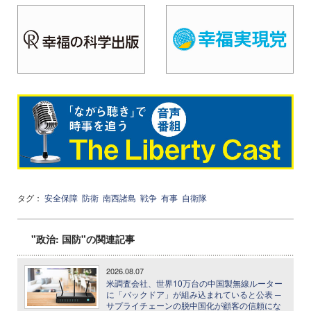
タグ：
安全保障
防衛
南西諸島
戦争
有事
自衛隊
"政治: 国防"の関連記事
2026.08.07
米調査会社、世界10万台の中国製無線ルーター
に「バックドア」が組み込まれていると公表 ─
サプライチェーンの脱中国化が顧客の信頼にな