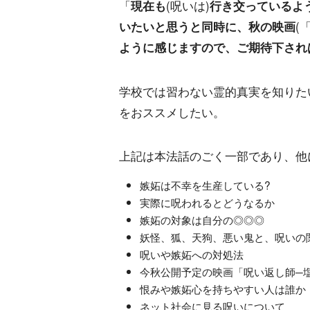
「
現在も
(呪いは)
行き交っているよ
いたいと思うと同時に、秋の映画
(
ように感じますので、ご期待下され
学校では習わない霊的真実を知りた
をおススメしたい。
上記は本法話のごく一部であり、他
嫉妬は不幸を生産している?
実際に呪われるとどうなるか
嫉妬の対象は自分の◎◎◎
妖怪、狐、天狗、悪い鬼と、呪いの
呪いや嫉妬への対処法
今秋公開予定の映画「呪い返し師─
恨みや嫉妬心を持ちやすい人は誰か
ネット社会に見る呪いについて