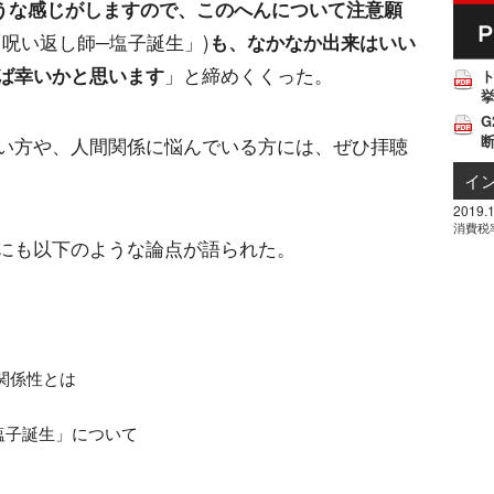
うな感じがしますので、このへんについて注意願
「呪い返し師─塩子誕生」)
も、なかなか出来はいい
ば幸いかと思います
」と締めくくった。
挙
G
い方や、人間関係に悩んでいる方には、ぜひ拝聴
イ
2019.1
消費税
にも以下のような論点が語られた。
関係性とは
塩子誕生」について