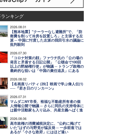
事ランキング
2026.08.01
【熊本地震】"クーラーなし避難所"で、「防
衛費を削って冷房を設置しろ」と主張する左
派 ─ 中国に忖度した左派の我田引水の議論に
批判殺到
2026.07.30
「コロナ対策の顔」ファウチ氏の「公の場の
発言と矛盾する日記公開」「公聴会で100回
以上の黙秘権行使」が物議 ─ トランプ政権の
最終的な狙いは「中国の責任追及」にある
2026.08.02
【名画座リバティ (29)】映画で学ぶ偉人伝(1)
──『若き日のリンカーン』
2026.07.31
マムダニNY市長、裕福な不動産所有者の個
人情報公開で物議 ─ さらに同氏の支持母体に
は親中活動家も入り込み、共産主義へばく進
2026.08.06
高市政権の消費減税決定に、"公約に掲げて
いた"はずの与野党が猛反発 ─ 一歩前進では
あるが「小さな政府」にはほど遠い