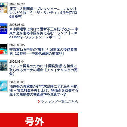
2026.07.27
疲労・人間関係・プレッシャー……このスト
レスどう抜こう「ザ・リバティ」9月号(7月3
0日発売)
2026.08.03
米中間選挙に向けて選挙不正を防げるか ─ 中
東外交を進め中国を抑え込むトランプ【─Th
e Liberty─ワシントン・レポート】
2026.08.05
交流重ねる中朝の"蜜月"と習主席の後継者問
題【澁谷司──中国包囲網の現在地】
2026.08.04
インフラ開発のために"未開発資源"を担保に
取られるガーナの運命【チャイナリスクの死
角】
2026.08.01
泊原発の再稼動が27年末以降にずれ込む可能
性 ─ 電気料金を押し上げ、物価高を助長する
原子力規制委の審査基準を見直すべき
ランキング一覧はこちら