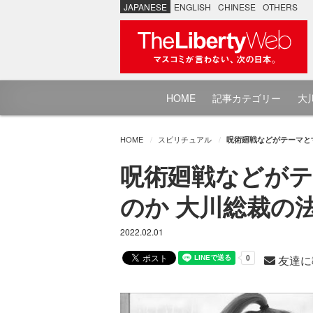
JAPANESE
ENGLISH
CHINESE
OTHERS
HOME
記事カテゴリー
大川
HOME
スピリチュアル
呪術廻戦などがテーマと
呪術廻戦などが
のか 大川総裁の
2022.02.01
友達に