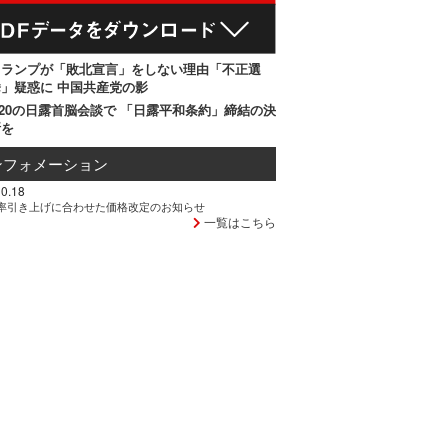
トランプが「敗北宣言」をしない理由「不正選
」疑惑に 中国共産党の影
20の日露首脳会談で 「日露平和条約」締結の決
断を
ンフォメーション
0.18
率引き上げに合わせた価格改定のお知らせ
一覧はこちら