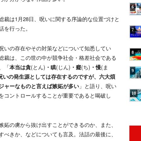
6
総裁は1月28日、呪いに関する序論的な位置づけと
話を行った。
7
呪いの存在やその対策などについて知悉してい
8
総裁は、この世の中が競争社会・格差社会である
、「
本当は貪
(とん)
・瞋
(じん)
・癡
(ち)
・慢
(ま
9
呪いの発生源としては存在するのですが、六大煩
ジャーなものと言えば嫉妬が多い
」と語り、呪い
10
をコントロールすることが重要であると喝破し
嫉妬の虜から抜け出すことができるのか、また、
すべきか、などについても言及。法話の最後に、