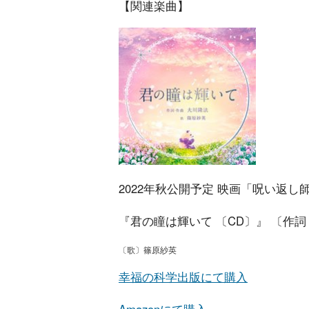
【関連楽曲】
2022年秋公開予定 映画「呪い返
『君の瞳は輝いて 〔CD〕』 〔作
〔歌〕篠原紗英
幸福の科学出版にて購入
Amazonにて購入