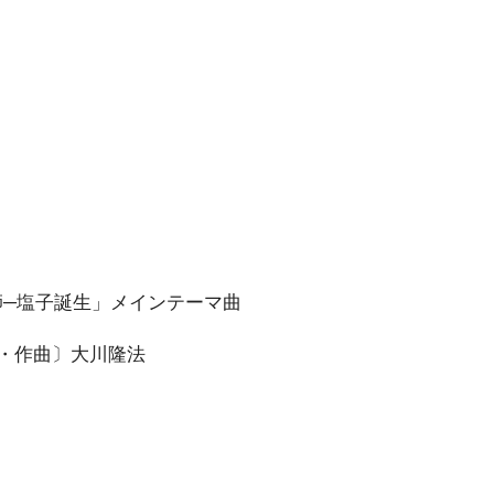
し師─塩子誕生」メインテーマ曲
詞・作曲〕大川隆法