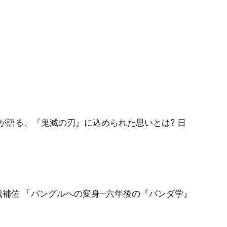
護霊が語る、『鬼滅の刃』に込められた思いとは? 日
央総裁補佐 「パングルへの変身─六年後の『パンダ学』