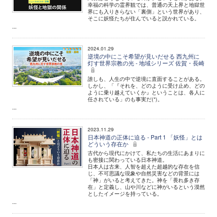
幸福の科学の霊界観では、普通の天上界と地獄世
界にも入りきらない「裏側」という世界があり、
そこに妖怪たちが住んでいると説かれている。
...
2024.01.29
逆境の中にこそ希望が見いだせる 西九州に
灯す世界宗教の光 - 地域シリーズ 佐賀・長崎
誰しも、人生の中で逆境に直面することがある。
しかし、「『それを、どのように受け止め、どの
ように乗り越えていくか』ということは、各人に
任されている」のも事実だ(*)。
...
2023.11.29
日本神道の正体に迫る - Part 1 「妖怪」とは
どういう存在か
古代から現代にかけて、私たちの生活にあまりに
も密接に関わっている日本神道。
日本人は古来、人智を超えた超越的な存在を信
じ、不可思議な現象や自然災害などの背景には
「神」がいると考えてきた。神を「畏れ多き存
在」と定義し、山や川などに神がいるという漠然
としたイメージを持っている。
...