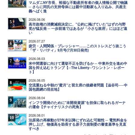
マムダニNY市長、裕福な不動産所有者の個人情報公開で物議
─ さらに同氏の支持母体には親中活動家も入り込み、共産主
義へばく進
2026.08.06
5
高市政権の消費減税決定に、"公約に掲げていた"はずの与野
党が猛反発 ─ 一歩前進ではあるが「小さな政府」にはほど遠
い
2026.07.27
6
疲労・人間関係・プレッシャー……このストレスどう抜こう
「ザ・リバティ」9月号(7月30日発売)
2026.08.03
7
米中間選挙に向けて選挙不正を防げるか ─ 中東外交を進め中
国を抑え込むトランプ【─The Liberty─ワシントン・レポー
ト】
2026.08.05
8
交流重ねる中朝の"蜜月"と習主席の後継者問題【澁谷司──中
国包囲網の現在地】
2026.08.04
9
インフラ開発のために"未開発資源"を担保に取られるガーナ
の運命【チャイナリスクの死角】
2026.08.01
10
泊原発の再稼動が27年末以降にずれ込む可能性 ─ 電気料金を
押し上げ、物価高を助長する原子力規制委の審査基準を見直
すべき