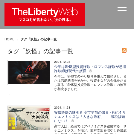
HOME
タグ「妖怪」の記事一覧
タグ「妖怪」の記事一覧
2024.12.28
今年はSNS型投資詐欺・ロマンス詐欺が急増
詐欺師は現代の妖怪
今年は、SNSでのやり取りを重ねて信頼させ、ま
たは恋愛感情を抱かせ、投資金などの金銭をだま
し取る「SNS型投資詐欺・ロマンス詐欺」の被害
が相次ぎました。
...
2024.11.28
安倍路線の継承者 高市早苗の限界 - Part 4 サ
ナエノミクスは「大きな政府」 ──減税は頭
にない！
高市氏は、経済ではアベノミクスを踏襲する「サ
ナエノミクス」を掲げ、政府支出を増やし経済成