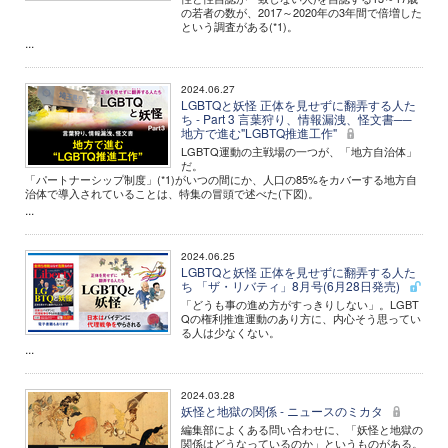
の若者の数が、2017～2020年の3年間で倍増した
という調査がある(*1)。
...
2024.06.27
LGBTQと妖怪 正体を見せずに翻弄する人た
ち - Part 3 言葉狩り、情報漏洩、怪文書──
地方で進む"LGBTQ推進工作"
LGBTQ運動の主戦場の一つが、「地方自治体」
だ。
「パートナーシップ制度」(*1)がいつの間にか、人口の85%をカバーする地方自
治体で導入されていることは、特集の冒頭で述べた(下図)。
...
2024.06.25
LGBTQと妖怪 正体を見せずに翻弄する人た
ち 「ザ・リバティ」8月号(6月28日発売)
「どうも事の進め方がすっきりしない」。LGBT
Qの権利推進運動のあり方に、内心そう思ってい
る人は少なくない。
...
2024.03.28
妖怪と地獄の関係 - ニュースのミカタ
編集部によくある問い合わせに、「妖怪と地獄の
関係はどうなっているのか」というものがある。