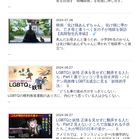
長を目指す「積極財政」を前面に押し出す。
...
2024.07.28
映画「化け猫あんずちゃん」 化け猫に導か
れ、亡き母と逢うべく女の子が地獄を探訪
【高間智生氏寄稿】
死んだお母さんと逢うため、小学5年生のかりん
は化け猫のあんずちゃんに導かれて地獄界へと旅
立つ。
...
2024.06.27
LGBTQと妖怪 正体を見せずに翻弄する人た
ち - Part 1 裏でコソコソ手を回す岸田・バイ
デン両政権 LGBT法成立に見る「妖怪的手
法」
「どうも事の進め方がすっきりしない」
LGBTQの権利推進運動のあり方に、内心そう思っている人は少なくない。
...
2024.06.27
LGBTQと妖怪 正体を見せずに翻弄する人た
ち - Part 2 見えないところで洗脳される子供
たち これが明日の日本の姿か……
アメリカでは、トランスジェンダー(生物学的な
性と性自認が一致しない人)を自認する13～17歳