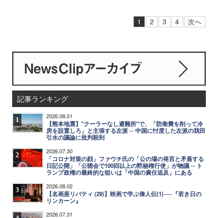
1
2
3
4
次へ
記事ランキング
2026.08.01
1
【熊本地震】"クーラーなし避難所"で、「防衛費を削って冷
房を設置しろ」と主張する左派 ─ 中国に忖度した左派の我田
引水の議論に批判殺到
2026.07.30
2
「コロナ対策の顔」ファウチ氏の「公の場の発言と矛盾する
日記公開」「公聴会で100回以上の黙秘権行使」が物議 ─ ト
ランプ政権の最終的な狙いは「中国の責任追及」にある
2026.08.02
3
【名画座リバティ (29)】映画で学ぶ偉人伝(1)──『若き日の
リンカーン』
2026.07.31
4