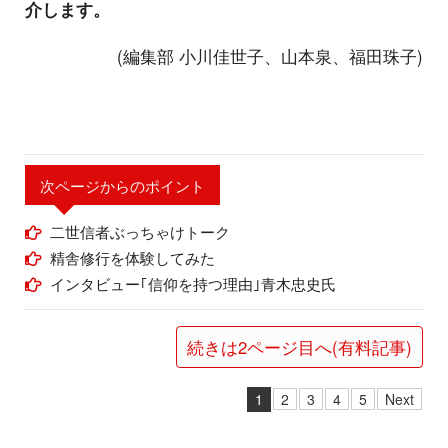
介します。
(編集部 小川佳世子、山本泉、福田珠子)
次ページからのポイント
二世信者ぶっちゃけトーク
精舎修行を体験してみた
インタビュー｢信仰を持つ理由｣青木忠史氏
続きは2ページ目へ(有料記事)
1
2
3
4
5
Next