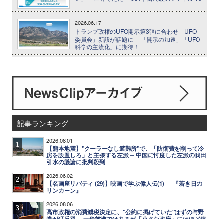
2026.06.17
トランプ政権のUFO開示第3弾に合わせ「UFO
委員会」新設が話題に ─ 「開示の加速」「UFO
科学の主流化」に期待！
記事ランキング
2026.08.01
1
【熊本地震】"クーラーなし避難所"で、「防衛費を削って冷
房を設置しろ」と主張する左派 ─ 中国に忖度した左派の我田
引水の議論に批判殺到
2026.08.02
2
【名画座リバティ (29)】映画で学ぶ偉人伝(1)──『若き日の
リンカーン』
2026.08.06
3
高市政権の消費減税決定に、"公約に掲げていた"はずの与野
党が猛反発 ─ 一歩前進ではあるが「小さな政府」にはほど遠