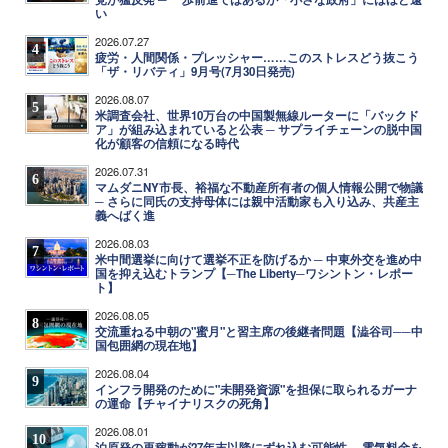
い
2026.07.27
4
疲労・人間関係・プレッシャー……このストレスどう抜こう
「ザ・リバティ」9月号(7月30日発売)
2026.08.07
5
米調査会社、世界10万台の中国製無線ルーターに「バックド
ア」が組み込まれていると公表 ─ サプライチェーンの脱中国
化が顧客の信頼になる時代
2026.07.31
6
マムダニNY市長、裕福な不動産所有者の個人情報公開で物議
─ さらに同氏の支持母体には親中活動家も入り込み、共産主
義へばく進
2026.08.03
7
米中間選挙に向けて選挙不正を防げるか ─ 中東外交を進め中
国を抑え込むトランプ【─The Liberty─ワシントン・レポー
ト】
2026.08.05
8
交流重ねる中朝の"蜜月"と習主席の後継者問題【澁谷司──中
国包囲網の現在地】
2026.08.04
9
インフラ開発のために"未開発資源"を担保に取られるガーナ
の運命【チャイナリスクの死角】
2026.08.01
10
泊原発の再稼動が27年末以降にずれ込む可能性 ─ 電気料金を