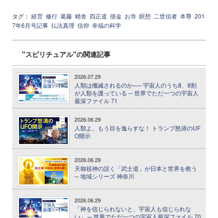
タグ：
経営
修行
葛藤
精舎
四正道
借金
お寺
瞑想
二世信者
本尊
201
7年6月号記事
仏法真理
信仰
幸福の科学
"スピリチュアル"の関連記事
2026.07.29
人類は殲滅されるのか── 宇宙人のうち8、9割
が人類を護っている ─ 世界でただ一つの宇宙人
最深ファイル 71
2026.06.29
人類よ、もう目を逸らすな！ トランプ怒涛のUF
O開示
2026.06.29
天御祖神の説く「武士道」が日本と世界を救う
─ 地域シリーズ 神奈川
2026.06.29
「神を信じられないと、宇宙人も信じられな
い」 ─ 世界でただ一つの宇宙人最深ファイル 70