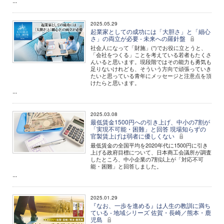
...
2025.05.29
起業家としての成功には「大胆さ」と「細心
さ」の両立が必要 - 未来への羅針盤
社会人になって「財施」(*)でお役に立とうと、
「会社をつくる」ことを考えている若者もたくさ
んいると思います。現段階ではその能力も勇気も
足りないけれども、そういう方向で頑張っていき
たいと思っている青年にメッセージと注意点を頂
けたらと思います。
...
2025.03.08
最低賃金1500円への引き上げ、中小の7割が
「実現不可能・困難」と回答 現場知らずの
官製賃上げは弱者に優しくない
最低賃金の全国平均を2020年代に1500円に引き
上げる政府目標について、日本商工会議所が調査
したところ、中小企業の7割以上が「対応不可
能・困難」と回答しました。
...
2025.01.29
『なお、一歩を進める』は人生の教訓に満ち
ている - 地域シリーズ 佐賀・長崎／熊本・鹿
児島