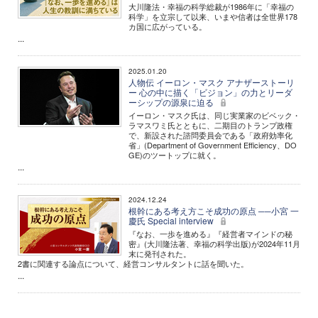
大川隆法・幸福の科学総裁が1986年に「幸福の
科学」を立宗して以来、いまや信者は全世界178
カ国に広がっている。
...
2025.01.20
人物伝 イーロン・マスク アナザーストーリ
ー 心の中に描く「ビジョン」の力とリーダ
ーシップの源泉に迫る
イーロン・マスク氏は、同じ実業家のビベック・
ラマスワミ氏とともに、二期目のトランプ政権
で、新設された諮問委員会である「政府効率化
省」(Department of Government Efficiency、DO
GE)のツートップに就く。
...
2024.12.24
根幹にある考え方こそ成功の原点 ──小宮 一
慶氏 Special interview
『なお、一歩を進める』『経営者マインドの秘
密』(大川隆法著、幸福の科学出版)が2024年11月
末に発刊された。
2書に関連する論点について、経営コンサルタントに話を聞いた。
...