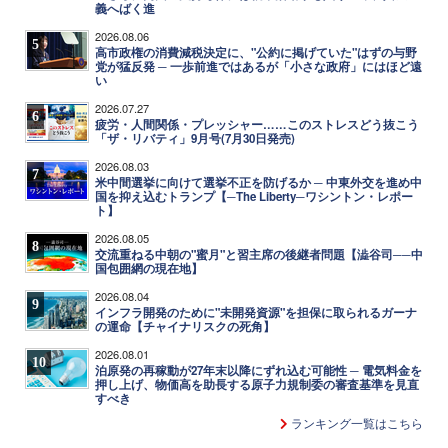
義へばく進
2026.08.06
5
高市政権の消費減税決定に、"公約に掲げていた"はずの与野
党が猛反発 ─ 一歩前進ではあるが「小さな政府」にはほど遠
い
2026.07.27
6
疲労・人間関係・プレッシャー……このストレスどう抜こう
「ザ・リバティ」9月号(7月30日発売)
2026.08.03
7
米中間選挙に向けて選挙不正を防げるか ─ 中東外交を進め中
国を抑え込むトランプ【─The Liberty─ワシントン・レポー
ト】
2026.08.05
8
交流重ねる中朝の"蜜月"と習主席の後継者問題【澁谷司──中
国包囲網の現在地】
2026.08.04
9
インフラ開発のために"未開発資源"を担保に取られるガーナ
の運命【チャイナリスクの死角】
2026.08.01
10
泊原発の再稼動が27年末以降にずれ込む可能性 ─ 電気料金を
押し上げ、物価高を助長する原子力規制委の審査基準を見直
すべき
ランキング一覧はこちら