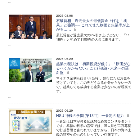
...
2025.08.06
石破首相、過去最大の最低賃金上げを「成
果」と強調── これでまた物価と失業率が上
がる……
最低賃金が過去最大の6%引き上げとなり、「11
18円」と初めて1100円の大台に乗ります。
...
2025.06.29
起業の秘訣は「初期投資が低く」「原価がな
るべくかからない」こと(前編) - 未来への羅
針盤
マイナス金利も始まり(当時)、銀行にただお金を
預けていても、この先どうなるか分からない一方
で、起業しても成功する企業は少ないのが現実で
す。
...
2025.06.29
HSU 神様の学問 [第13回] - 一倉定の魅力
一倉定は日本が誇る伝説的な経営コンサルタント
です。幸福の科学の霊査では、過去世が二宮尊徳
で行基菩薩と言われていますから、日本の資本主
義の精神そのものといっていい存在です。