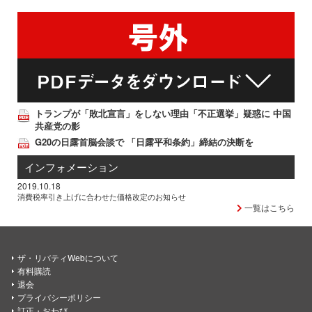
トランプが「敗北宣言」をしない理由「不正選挙」疑惑に 中国
共産党の影
G20の日露首脳会談で 「日露平和条約」締結の決断を
インフォメーション
2019.10.18
消費税率引き上げに合わせた価格改定のお知らせ
一覧はこちら
ザ・リバティWebについて
有料購読
退会
プライバシーポリシー
訂正・おわび