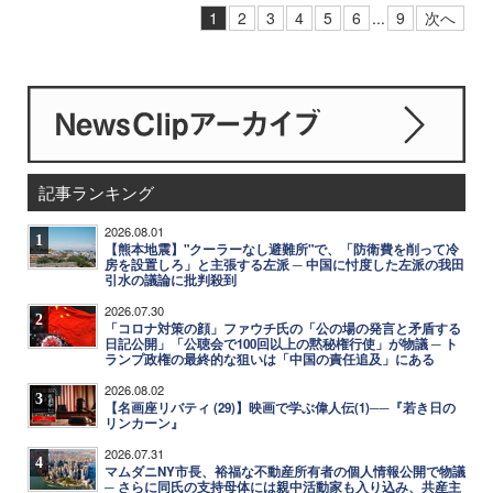
1
2
3
4
5
6
...
9
次へ
記事ランキング
2026.08.01
1
【熊本地震】"クーラーなし避難所"で、「防衛費を削って冷
房を設置しろ」と主張する左派 ─ 中国に忖度した左派の我田
引水の議論に批判殺到
2026.07.30
2
「コロナ対策の顔」ファウチ氏の「公の場の発言と矛盾する
日記公開」「公聴会で100回以上の黙秘権行使」が物議 ─ ト
ランプ政権の最終的な狙いは「中国の責任追及」にある
2026.08.02
3
【名画座リバティ (29)】映画で学ぶ偉人伝(1)──『若き日の
リンカーン』
2026.07.31
4
マムダニNY市長、裕福な不動産所有者の個人情報公開で物議
─ さらに同氏の支持母体には親中活動家も入り込み、共産主