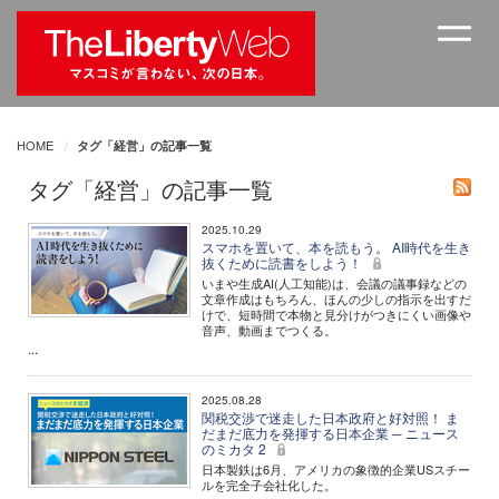
HOME
タグ「経営」の記事一覧
タグ「経営」の記事一覧
2025.10.29
スマホを置いて、本を読もう。 AI時代を生き
抜くために読書をしよう！
いまや生成AI(人工知能)は、会議の議事録などの
文章作成はもちろん、ほんの少しの指示を出すだ
けで、短時間で本物と見分けがつきにくい画像や
音声、動画までつくる。
...
2025.08.28
関税交渉で迷走した日本政府と好対照！ ま
だまだ底力を発揮する日本企業 ─ ニュース
のミカタ 2
日本製鉄は6月、アメリカの象徴的企業USスチー
ルを完全子会社化した。