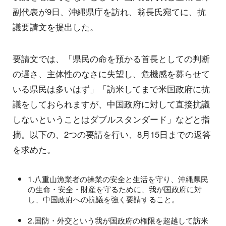
副代表が9日、沖縄県庁を訪れ、翁長氏宛てに、抗
議要請文を提出した。
要請文では、「県民の命を預かる首長としての判断
の遅さ、主体性のなさに失望し、危機感を募らせて
いる県民は多いはず」「訪米してまで米国政府に抗
議をしておられますが、中国政府に対して直接抗議
しないということはダブルスタンダード」などと指
摘。以下の、2つの要請を行い、8月15日までの返答
を求めた。
1.八重山漁業者の操業の安全と生活を守り、沖縄県民
の生命・安全・財産を守るために、我が国政府に対
し、中国政府への抗議を強く要請すること。
2.国防・外交という我が国政府の権限を超越して訪米