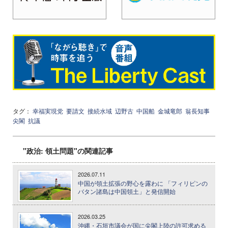
タグ：
幸福実現党
要請文
接続水域
辺野古
中国船
金城竜郎
翁長知事
尖閣
抗議
"政治: 領土問題"の関連記事
2026.07.11
中国が領土拡張の野心を露わに 「フィリピンの
バタン諸島は中国領土」と発信開始
2026.03.25
沖縄・石垣市議会が国に尖閣上陸の許可求める