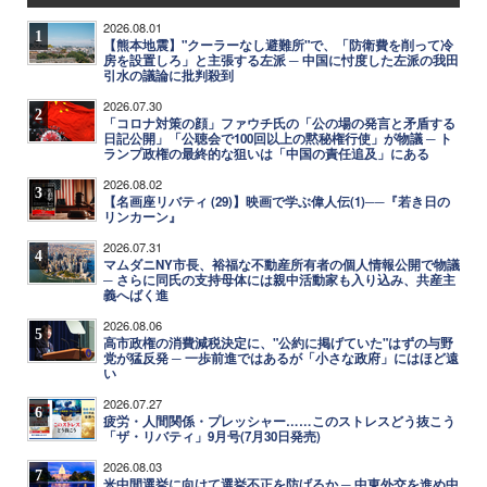
2026.08.01
1
【熊本地震】"クーラーなし避難所"で、「防衛費を削って冷
房を設置しろ」と主張する左派 ─ 中国に忖度した左派の我田
引水の議論に批判殺到
2026.07.30
2
「コロナ対策の顔」ファウチ氏の「公の場の発言と矛盾する
日記公開」「公聴会で100回以上の黙秘権行使」が物議 ─ ト
ランプ政権の最終的な狙いは「中国の責任追及」にある
2026.08.02
3
【名画座リバティ (29)】映画で学ぶ偉人伝(1)──『若き日の
リンカーン』
2026.07.31
4
マムダニNY市長、裕福な不動産所有者の個人情報公開で物議
─ さらに同氏の支持母体には親中活動家も入り込み、共産主
義へばく進
2026.08.06
5
高市政権の消費減税決定に、"公約に掲げていた"はずの与野
党が猛反発 ─ 一歩前進ではあるが「小さな政府」にはほど遠
い
2026.07.27
6
疲労・人間関係・プレッシャー……このストレスどう抜こう
「ザ・リバティ」9月号(7月30日発売)
2026.08.03
7
米中間選挙に向けて選挙不正を防げるか ─ 中東外交を進め中