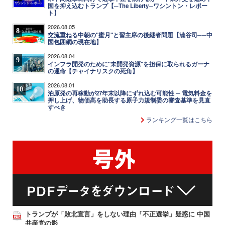
国を抑え込むトランプ【─The Liberty─ワシントン・レポー
ト】
2026.08.05
8
交流重ねる中朝の"蜜月"と習主席の後継者問題【澁谷司──中
国包囲網の現在地】
2026.08.04
9
インフラ開発のために"未開発資源"を担保に取られるガーナ
の運命【チャイナリスクの死角】
2026.08.01
10
泊原発の再稼動が27年末以降にずれ込む可能性 ─ 電気料金を
押し上げ、物価高を助長する原子力規制委の審査基準を見直
すべき
ランキング一覧はこちら
トランプが「敗北宣言」をしない理由「不正選挙」疑惑に 中国
共産党の影