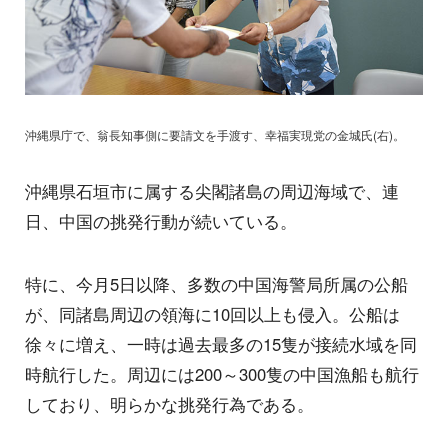
沖縄県庁で、翁長知事側に要請文を手渡す、幸福実現党の金城氏(右)。
沖縄県石垣市に属する尖閣諸島の周辺海域で、連
日、中国の挑発行動が続いている。
特に、今月5日以降、多数の中国海警局所属の公船
が、同諸島周辺の領海に10回以上も侵入。公船は
徐々に増え、一時は過去最多の15隻が接続水域を同
時航行した。周辺には200～300隻の中国漁船も航行
しており、明らかな挑発行為である。