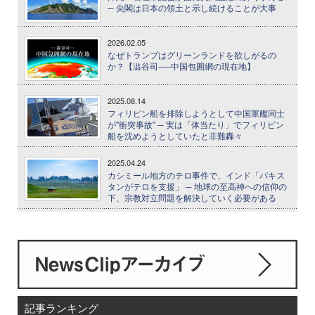
─ 尖閣は日本の領土と示し続けることが大事
2026.02.05
なぜトランプはグリーンランドを欲しがるの
か？【澁谷司──中国包囲網の現在地】
2025.08.14
フィリピン船を排除しようとして中国軍艦同士
が"衝突事故" ─ 実は「体当たり」でフィリピン
船を沈めようとしていたと非難轟々
2025.04.24
カシミール地方のテロ事件で、インド「パキス
タンがテロを支援」 ─ 地球の至高神への信仰の
下、宗教対立問題を解決していく必要がある
記事ランキング