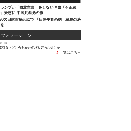
トランプが「敗北宣言」をしない理由「不正選
」疑惑に 中国共産党の影
20の日露首脳会談で 「日露平和条約」締結の決
断を
ンフォメーション
0.18
率引き上げに合わせた価格改定のお知らせ
一覧はこちら