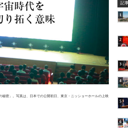
記
1
2
3
4
学園の秘密」。写真は、日本での公開初日、東京・ニッショーホールの上映
5
6