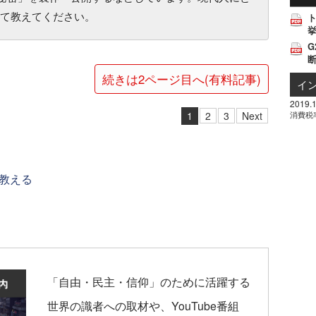
て教えてください。
挙
G
続きは2ページ目へ(有料記事)
イ
2019.1
消費税
1
2
3
Next
教える
「自由・民主・信仰」のために活躍する
世界の識者への取材や、YouTube番組