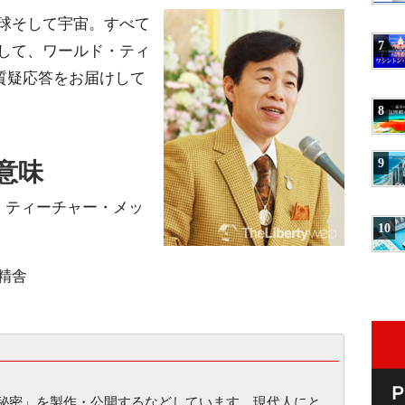
球そして宇宙。すべて
7
して、ワールド・ティ
質疑応答をお届けして
8
意味
9
・ティーチャー・メッ
10
部精舎
園の秘密」を製作・公開するなどしています。現代人にと