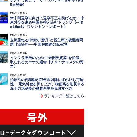
レスどう抜こう「ザ・リバティ」9月号(7月3
0日発売)
2026.08.03
米中間選挙に向けて選挙不正を防げるか ─ 中
東外交を進め中国を抑え込むトランプ【─Th
e Liberty─ワシントン・レポート】
2026.08.05
交流重ねる中朝の"蜜月"と習主席の後継者問
題【澁谷司──中国包囲網の現在地】
2026.08.04
インフラ開発のために"未開発資源"を担保に
取られるガーナの運命【チャイナリスクの死
角】
2026.08.01
泊原発の再稼動が27年末以降にずれ込む可能
性 ─ 電気料金を押し上げ、物価高を助長する
原子力規制委の審査基準を見直すべき
ランキング一覧はこちら