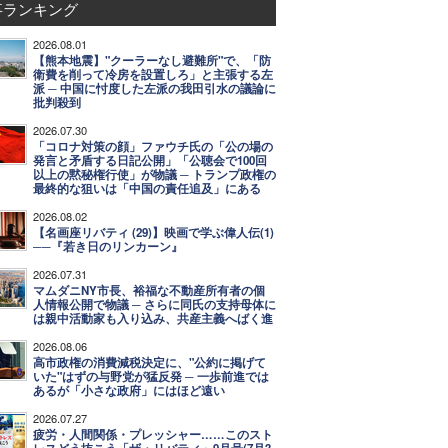
事ランキング
2026.08.01
【熊本地震】"クーラーなし避難所"で、「防
衛費を削って冷房を設置しろ」と主張する左
派 ─ 中国に忖度した左派の我田引水の議論に
批判殺到
2026.07.30
「コロナ対策の顔」ファウチ氏の「公の場の
発言と矛盾する日記公開」「公聴会で100回
以上の黙秘権行使」が物議 ─ トランプ政権の
最終的な狙いは「中国の責任追及」にある
2026.08.02
【名画座リバティ (29)】映画で学ぶ偉人伝(1)
──『若き日のリンカーン』
2026.07.31
マムダニNY市長、裕福な不動産所有者の個
人情報公開で物議 ─ さらに同氏の支持母体に
は親中活動家も入り込み、共産主義へばく進
2026.08.06
高市政権の消費減税決定に、"公約に掲げて
いた"はずの与野党が猛反発 ─ 一歩前進では
あるが「小さな政府」にはほど遠い
2026.07.27
疲労・人間関係・プレッシャー……このスト