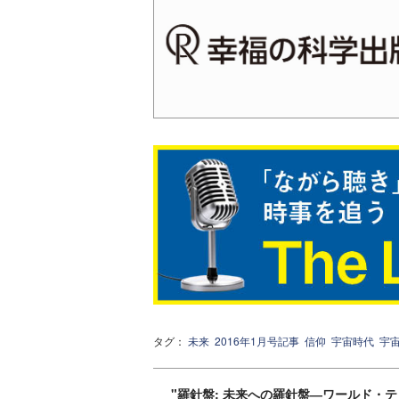
タグ：
未来
2016年1月号記事
信仰
宇宙時代
宇
"羅針盤: 未来への羅針盤―ワールド・