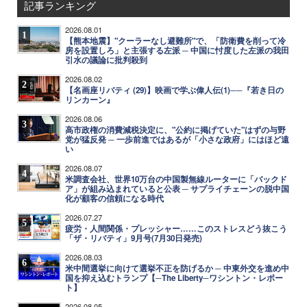
記事ランキング
2026.08.01
1
【熊本地震】"クーラーなし避難所"で、「防衛費を削って冷
房を設置しろ」と主張する左派 ─ 中国に忖度した左派の我田
引水の議論に批判殺到
2026.08.02
2
【名画座リバティ (29)】映画で学ぶ偉人伝(1)──『若き日の
リンカーン』
2026.08.06
3
高市政権の消費減税決定に、"公約に掲げていた"はずの与野
党が猛反発 ─ 一歩前進ではあるが「小さな政府」にはほど遠
い
2026.08.07
4
米調査会社、世界10万台の中国製無線ルーターに「バックド
ア」が組み込まれていると公表 ─ サプライチェーンの脱中国
化が顧客の信頼になる時代
2026.07.27
5
疲労・人間関係・プレッシャー……このストレスどう抜こう
「ザ・リバティ」9月号(7月30日発売)
2026.08.03
6
米中間選挙に向けて選挙不正を防げるか ─ 中東外交を進め中
国を抑え込むトランプ【─The Liberty─ワシントン・レポー
ト】
2026.08.05