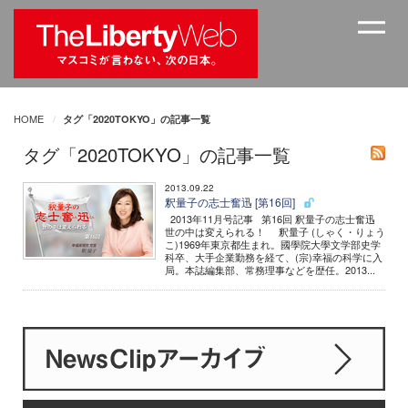
HOME
タグ「2020TOKYO」の記事一覧
タグ「2020TOKYO」の記事一覧
2013.09.22
釈量子の志士奮迅 [第16回]
2013年11月号記事 第16回 釈量子の志士奮迅
世の中は変えられる！ 釈量子 (しゃく・りょう
こ)1969年東京都生まれ。國學院大學文学部史学
科卒、大手企業勤務を経て、(宗)幸福の科学に入
局。本誌編集部、常務理事などを歴任。2013...