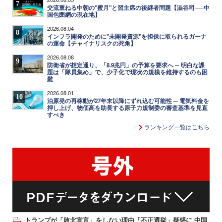
7
交流重ねる中朝の"蜜月"と習主席の後継者問題【澁谷司──中
国包囲網の現在地】
2026.08.04
8
インフラ開発のために"未開発資源"を担保に取られるガーナ
の運命【チャイナリスクの死角】
2026.08.08
9
防衛省が想定通り、「8.9兆円」の予算を要求へ ─ 明白な課
題は「隊員集め」で、少子化で現状の規模を維持するのも困
難
2026.08.01
10
泊原発の再稼動が27年末以降にずれ込む可能性 ─ 電気料金を
押し上げ、物価高を助長する原子力規制委の審査基準を見直
すべき
ランキング一覧はこちら
トランプが「敗北宣言」をしない理由「不正選挙」疑惑に 中国