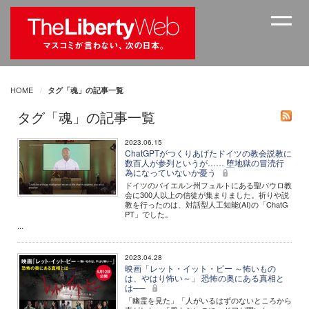
HOME
タグ「魂」の記事一覧
タグ「魂」の記事一覧
2023.06.15
ChatGPTがつくりあげたドイツの教会説教に
数百人が参列というが…… 堕地獄の冒涜行
為になっていないか憂う
ドイツのバイエルン州フュルトにある聖パウロ教
会に300人以上の信徒が集まりました。祈りや説
教を行ったのは、対話型人工知能(AI)の「ChatG
PT」でした。
...
2023.04.28
映画「レット・イット・ビー ～怖いもの
は、やはり怖い～」 恐怖の奥にある真相と
は──
「幽霊を見た」「人がいるはずのないところから