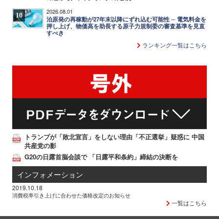
2026.08.01
10
泊原発の再稼動が27年末以降にずれ込む可能性 ─ 電気料金を
押し上げ、物価高を助長する原子力規制委の審査基準を見直
すべき
ランキング一覧はこちら
トランプが「敗北宣言」をしない理由「不正選挙」疑惑に 中国
共産党の影
G20の日露首脳会談で 「日露平和条約」締結の決断を
インフォメーション
2019.10.18
消費税率引き上げに合わせた価格改定のお知らせ
一覧はこちら