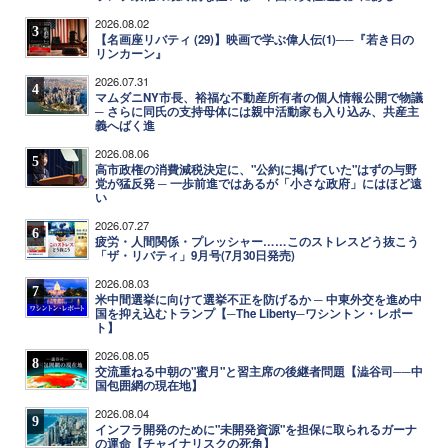
2026.08.02
3
【名画座リバティ (29)】映画で学ぶ偉人伝(1)──『若き日の
リンカーン』
2026.07.31
4
マムダニNY市長、裕福な不動産所有者の個人情報公開で物議
─ さらに同氏の支持母体には親中活動家も入り込み、共産主
義へばく進
2026.08.06
5
高市政権の消費減税決定に、"公約に掲げていた"はずの与野
党が猛反発 ─ 一歩前進ではあるが「小さな政府」にはほど遠
い
2026.07.27
6
疲労・人間関係・プレッシャー……このストレスどう抜こう
「ザ・リバティ」9月号(7月30日発売)
2026.08.03
7
米中間選挙に向けて選挙不正を防げるか ─ 中東外交を進め中
国を抑え込むトランプ【─The Liberty─ワシントン・レポー
ト】
2026.08.05
8
交流重ねる中朝の"蜜月"と習主席の後継者問題【澁谷司──中
国包囲網の現在地】
2026.08.04
9
インフラ開発のために"未開発資源"を担保に取られるガーナ
の運命【チャイナリスクの死角】