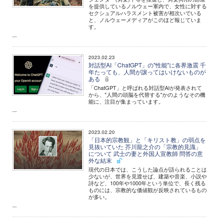
を提供しているノルウェー軍内で、女性に対する
セクシュアルハラスメント被害が相次いでいる
と、ノルウェーメディアがこのほど報じていま
す。
...
2023.02.23
対話型AI「ChatGPT」の"性能"に各界激震 千
年たっても、人間が譲ってはいけないものが
ある
「ChatGPT」と呼ばれる対話型AIが発表されて
から、"人間の頭脳を代替する"かのようなその機
能に、注目が集まっています。
...
2023.02.20
「日本的宗教観」と「キリスト教」の弱点を
見抜いていた 芥川龍之介の「宗教的見識」
について 武士の妻と外国人宣教師 問答の意
外な結末
現代の日本では、こうした論点が語られることは
少ないが、世界を見渡せば、建築や音楽、小説や
詩など、100年や1000年という単位で、長く残る
ものには、宗教的な価値観が反映されているもの
が多い。
...