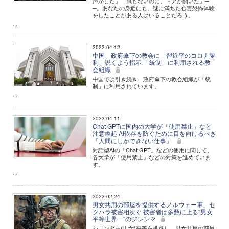
声がした」「風もないのに、ドアが開いた」─
─。あなたの身近にも、謎に満ちた心霊恐怖体験
をしたことがある人はいることだろう。
...
2023.04.12
中国、政府傘下の教会に「習近平のコロナ勝
利」説くよう指示 「統制」に利用される教
会組織
中国では引き続き、政府傘下の教会組織が「統
制」に利用されています。
...
2023.04.11
Chat GPTに国内の大学が「使用禁止」など
注意喚起 AI依存を防ぐために目を向けるべき
「人間にしかできない仕事」
対話型AIの「Chat GPT」などの使用に関して、
各大学が「使用禁止」などの対策を進めていま
す。
...
2023.02.24
男女共用の部屋を提供するノルウェー軍、セ
クハラ被害相次ぐ 被害者は多数に上る"男女
平等世界一"のジレンマ
ジェンダー(男女)平等を推進し、男女共用の部屋