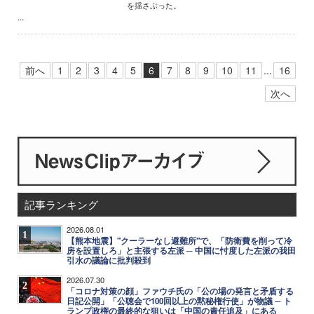
を揺さぶった。
...
前へ
1
2
3
4
5
6
7
8
9
10
11
...
16
次へ
記事ランキング
2026.08.01
1
【熊本地震】"クーラーなし避難所"で、「防衛費を削って冷
房を設置しろ」と主張する左派 ─ 中国に忖度した左派の我田
引水の議論に批判殺到
2026.07.30
2
「コロナ対策の顔」ファウチ氏の「公の場の発言と矛盾する
日記公開」「公聴会で100回以上の黙秘権行使」が物議 ─ ト
ランプ政権の最終的な狙いは「中国の責任追及」にある