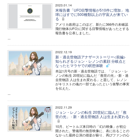
2023.01.14
米報告書「UFO目撃情報が510件に増加」 地
球にはすでに500種類以上の宇宙人が来てい
る
アメリカ政府はこのほど、新たに366件の未確認
飛行物体(UFO)に関する目撃情報があったとする
報告書を公表しました。
...
2022.12.19
新・過去世物語アナザーストーリー<前編>
知られざるジョン・レノンの素顔 分岐点と
なったヒマラヤでの瞑想体験
本誌1月号の新・過去世物語では、「ジョン・レ
ノンの転生 20世紀に臨んだ「救世の光」-新・過
去世物語 人は生まれ変わる」と題して、レノン
がキリストの魂の一部であったという衝撃の事実
を伝えた。
...
2022.11.29
ジョン・レノンの転生 20世紀に臨んだ「救
世の光」 - 新・過去世物語 人は生まれ変わる
10月、ビートルズ来日時の「幻の映像」が初公
開された。警備用の無音映像に、表に出ることの
なかった最終公演の雄姿が蘇り、再びファンの心