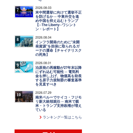
2026.08.03
7
米中間選挙に向けて選挙不正
を防げるか ─ 中東外交を進
め中国を抑え込むトランプ
【─The Liberty─ワシント
ン・レポート】
2026.08.04
8
インフラ開発のために"未開
発資源"を担保に取られるガ
ーナの運命【チャイナリスク
の死角】
2026.08.01
9
泊原発の再稼動が27年末以降
にずれ込む可能性 ─ 電気料
金を押し上げ、物価高を助長
する原子力規制委の審査基準
を見直すべき
2026.07.29
10
南米ペルーでケイコ・フジモ
リ新大統領就任 ─ 南米で親
米・トランプ支持政権が増え
ている
ランキング一覧はこちら