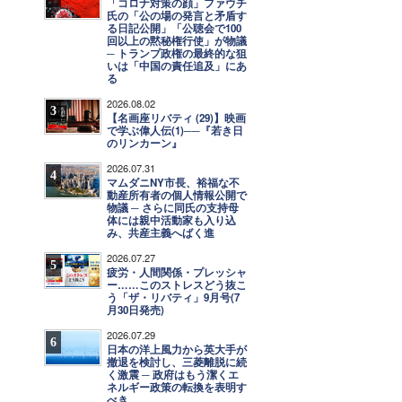
「コロナ対策の顔」ファウチ
氏の「公の場の発言と矛盾す
る日記公開」「公聴会で100
回以上の黙秘権行使」が物議
─ トランプ政権の最終的な狙
いは「中国の責任追及」にあ
る
2026.08.02
3
【名画座リバティ (29)】映画
で学ぶ偉人伝(1)──『若き日
のリンカーン』
2026.07.31
4
マムダニNY市長、裕福な不
動産所有者の個人情報公開で
物議 ─ さらに同氏の支持母
体には親中活動家も入り込
み、共産主義へばく進
2026.07.27
5
疲労・人間関係・プレッシャ
ー……このストレスどう抜こ
う「ザ・リバティ」9月号(7
月30日発売)
2026.07.29
6
日本の洋上風力から英大手が
撤退を検討し、三菱離脱に続
く激震 ─ 政府はもう潔くエ
ネルギー政策の転換を表明す
べき