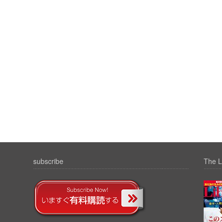
subscribe
The L