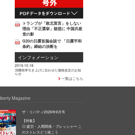
トランプが「敗北宣言」をしない
理由「不正選挙」疑惑に 中国共産
党の影
G20の日露首脳会談で 「日露平和
条約」締結の決断を
インフォメーション
2019.10.18
消費税率引き上げに合わせた価格改定のお知
らせ
一覧はこちら
iberty Magazine
ザ・リバティ2026年9月号
【特集】
◎ 疲労・人間関係・プレッシャー こ
のストレスどう抜こう