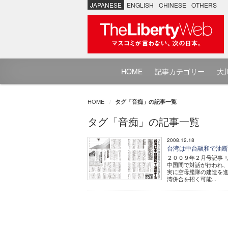
JAPANESE
ENGLISH
CHINESE
OTHERS
HOME
記事カテゴリー
大川
HOME
タグ「音痴」の記事一覧
タグ「音痴」の記事一覧
2008.12.18
台湾は中台融和で油
２００９年２月号記事 
中国間で対話が行われ
実に空母艦隊の建造を
湾併合を招く可能...