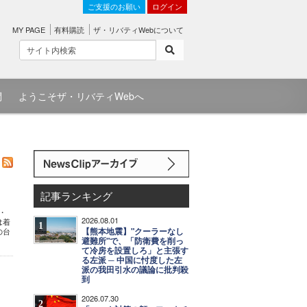
ご支援のお願い
ログイン
MY PAGE
有料購読
ザ・リバティWebについて
問
ようこそザ・リバティWebへ
記事ランキング
・
2026.08.01
は着
1
【熊本地震】"クーラーなし
の台
避難所"で、「防衛費を削っ
て冷房を設置しろ」と主張す
る左派 ─ 中国に忖度した左
派の我田引水の議論に批判殺
到
2026.07.30
2