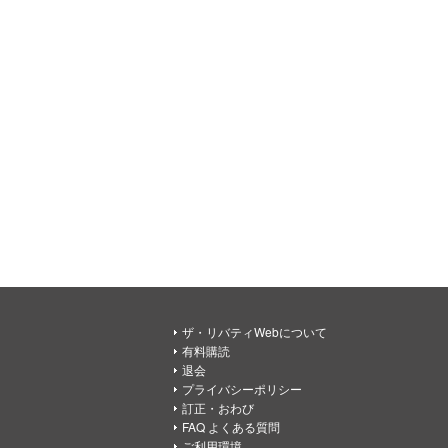
ザ・リバティWebについて
有料購読
退会
プライバシーポリシー
訂正・おわび
FAQ よくある質問
ご利用環境