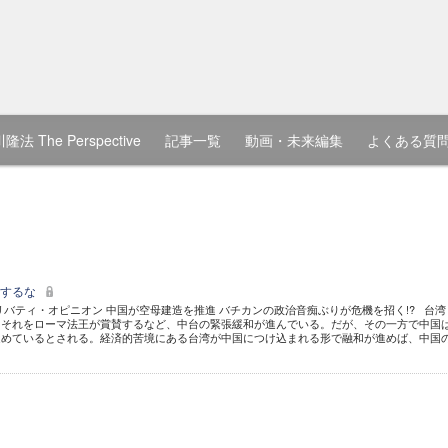
隆法 The Perspective
記事一覧
動画・未来編集
よくある質
断するな
リバティ・オピニオン 中国が空母建造を推進 バチカンの政治音痴ぶりが危機を招く!? 台湾
、それをローマ法王が賞賛するなど、中台の緊張緩和が進んでいる。だが、その一方で中国
進めているとされる。経済的苦境にある台湾が中国につけ込まれる形で融和が進めば、中国