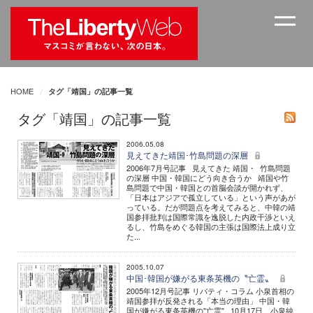
HOME
タグ「靖国」の記事一覧
タグ「靖国」の記事一覧
2006.05.08
見えてきた靖国･竹島問題の深層
2006年7月号記事 見えてきた 靖国・ 竹島問題
の深層 中国・韓国にどう向き合うか 靖国や竹
島問題で中国・韓国との首脳会談が開かれず、
「日本はアジアで孤立している」という声があが
っている。だが問題点を考えてみると、中韓の靖
国参拝批判は国際常識を逸脱した内政干渉といえ
るし、竹島をめぐる韓国の主張は国際法上成り立
た...
2005.10.07
中国･韓国が嫌がる東条英機の〝亡霊〟
2005年12月号記事 リバティ・コラム 小泉首相の
靖国参拝が反発される「本当の理由」 中国・韓
国が嫌がる東条英機の"亡霊" 10月17日、小泉純