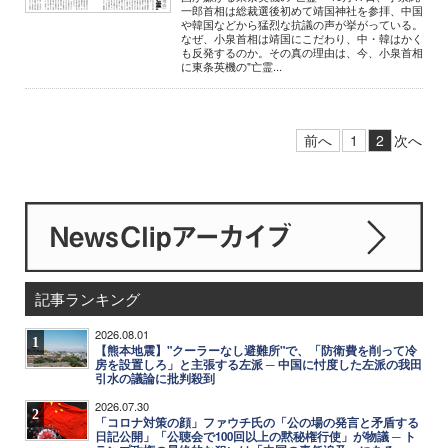
一郎首相は総裁選後初めて靖国神社を参拝、中国
や韓国などから猛烈な抗議の声が挙がっている。
なぜ、小泉首相は靖国にこだわり、中・韓はかく
も反発するのか。その真の理由は、今、小泉首相
に東条英機の"亡霊...
前へ
1
2
次へ
記事ランキング
2026.08.01
1
【熊本地震】"クーラーなし避難所"で、「防衛費を削って冷
房を設置しろ」と主張する左派 ─ 中国に忖度した左派の我田
引水の議論に批判殺到
2026.07.30
2
「コロナ対策の顔」ファウチ氏の「公の場の発言と矛盾する
日記公開」「公聴会で100回以上の黙秘権行使」が物議 ─ ト