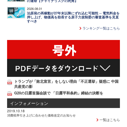
の運命【チャイナリスクの死角】
2026.08.01
10
泊原発の再稼動が27年末以降にずれ込む可能性 ─ 電気料金を
押し上げ、物価高を助長する原子力規制委の審査基準を見直
すべき
ランキング一覧はこちら
トランプが「敗北宣言」をしない理由「不正選挙」疑惑に 中国
共産党の影
G20の日露首脳会談で 「日露平和条約」締結の決断を
インフォメーション
2019.10.18
消費税率引き上げに合わせた価格改定のお知らせ
一覧はこちら