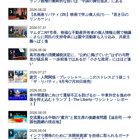
ランプ政権の最終的な狙いは「中国の責任追及」にある
2026.08.02
3
【名画座リバティ (29)】映画で学ぶ偉人伝(1)──『若き日の
リンカーン』
2026.07.31
4
マムダニNY市長、裕福な不動産所有者の個人情報公開で物議
─ さらに同氏の支持母体には親中活動家も入り込み、共産主
義へばく進
2026.08.06
5
高市政権の消費減税決定に、"公約に掲げていた"はずの与野
党が猛反発 ─ 一歩前進ではあるが「小さな政府」にはほど遠
い
2026.07.27
6
疲労・人間関係・プレッシャー……このストレスどう抜こう
「ザ・リバティ」9月号(7月30日発売)
2026.08.03
7
米中間選挙に向けて選挙不正を防げるか ─ 中東外交を進め中
国を抑え込むトランプ【─The Liberty─ワシントン・レポー
ト】
2026.08.05
8
交流重ねる中朝の"蜜月"と習主席の後継者問題【澁谷司──中
国包囲網の現在地】
2026.08.04
9
インフラ開発のために"未開発資源"を担保に取られるガーナ